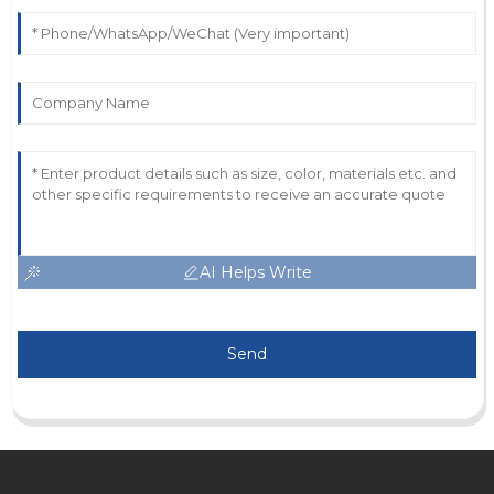
AI Helps Write
Send