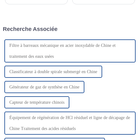
moléculaire est largement
nationale du développement et
utilisée dans l'industrie du gaz
de la réforme, le 16 novembre,
naturel, notamment :
Meng Wei, porte-parole de la
Traitement du gaz sec : Les
Commission nationale du
tamis moléculaires sont utilisés
développement et de la
Recherche Associée
pour éliminer l'humidité du gaz
réforme, a déclaré que la
naturel, impr...
Commission natio...
Filtre à barreaux mécanique en acier inoxydable de Chine et
traitement des eaux usées
Classificateur à double spirale submergé en Chine
Générateur de gaz de synthèse en Chine
Capteur de température chinois
Équipement de régénération de HCl résiduel et ligne de décapage de
Chine Traitement des acides résiduels