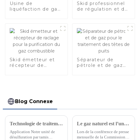
Usine de
Skid professionnel
liquéfaction de gaz
de régulation et de
naturel sur mesure
dosage de pression
4
de 2 à 10 × 10
pour gaz naturel
m3/j
Skid émetteur et
Séparateur de
récepteur de
pétrole et de gaz
raclage pour la
pour le traitement
purification du gaz
des têtes de puits
combustible
Blog Connexe
Technologie de traitement du gaz naturel par tamis moléculaire (2)
Le gaz naturel est l’une des sources d’énergie les plus importantes
Application Notre unité de
Lors de la conférence de presse
désulfuration par tamis
mensuelle de la Commission