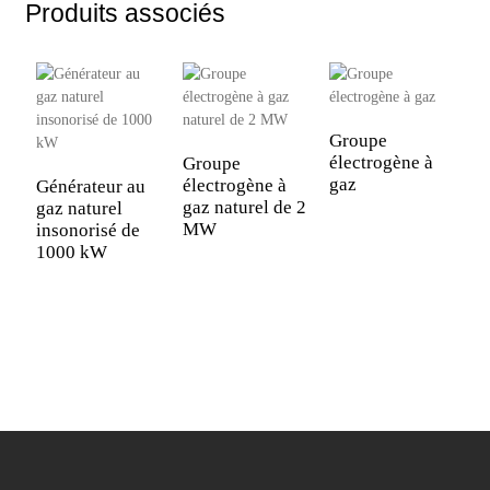
Produits associés
Groupe
électrogène à
Groupe
gaz
électrogène à
Générateur au
U
gaz naturel de 2
gaz naturel
d
MW
insonorisé de
T
1000 kW
p
g