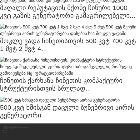
მაღალი რეპუტაციის მქონე ჩინური 1000
კვტ გაზის გენერატორი გამაგრილებელი...
მოკლე ვადა ჩინეთისთვის 500 კვტ 700 კვტ
1 მვტ 2 მვტ 4...
ჩინეთის ქარხანა ჩინეთის კომპაქტური
სტრუქტურისთვის სრულად...
500 კვტ ხმისგან დაცული ბუნებრივი აირის
გენერატორი
Დაგვიკავშირდით
სიჩუან ჰენგჟონგის სუფთა ენერგიის აღჭურვილობის კომპანია, შპს
Მისამართი:
No. 8-1, Section 2, Tengfei Road, Shigao Subdistrict, Renshou County, Meishan City, Sichuan Province, China 620564
Მობილური/WhatsApp/Wechat:
+86 177 8117 4421
Მობილური/WhatsApp/Wechat:
+86 138 8076 0589
Ელ. Ფოსტა:
info@rtgastreat.com
Ჩვენს Შესახებ
ქარხნის ტური
გუნდის შესახებ
განვითარების ისტორია