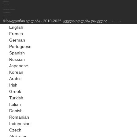
ჭაბურღილის მკურნალობა
NGL აღდგენის განყოფილება
ბუნებრივი აირის კონდიცირება
თხევადი ბუნებრივი აირის გათხევადების ქარხანა
წყალბადის წარმოების ერთეული
გაზის გენერატორის კომპლექტი
© საავტორო უფლება - 2010-2025: ყველა უფლება დაცულია.
-
-
საიტის რუკა
საიტის რუკაTrans
English
French
German
Portuguese
Spanish
Russian
Japanese
Korean
Arabic
Irish
Greek
Turkish
Italian
Danish
Romanian
Indonesian
Czech
Afrikaans