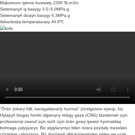
Maksimum işleme kuwwaty 2200 St.m3/s
Sistemanyň iş basyşy 3.5~5.0MPa.g
Sistemanyň dizaýn basyşy 6.3MPa.g
Adsorbsiýa temperaturasy 44.9℃
“Örän ýokary hilli, kanagatlanarly hyzmat” ýörelgesine eýerip, biz
Hytaýyň biogaz himiki ulgamyny tebigy gaza (CNG) täzelemek üçin
professional zawod üçin siziň üçin örän gowy işewür hyzmatdaş
bolmaga çalyşýarys. Biz alyjylarymyz bilen özara peýdaly meseläni
çözmäge çalyşýarys. Biz dünýäniň ähli künjeginden gelen we uzak