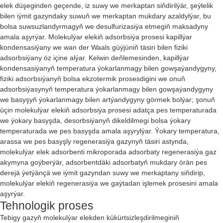
elek düşeginden geçende, iz suwy we merkaptan siňdirilýär, şeýlelik
bilen iýmit gazyndaky suwuň we merkaptan mukdary azaldylýar, bu
bolsa suwsuzlandyrmagyň we desulfurizasiýa etmegiň maksadyny
amala aşyrýar. Molekulýar elekiň adsorbsiýa prosesi kapillýar
kondensasiýany we wan der Waals güýjüniň täsiri bilen fiziki
adsorbsiýany öz içine alýar. Kelwin deňlemesinden, kapillýar
kondensasiýanyň temperatura ýokarlanmagy bilen gowşaýandygyny,
fiziki adsorbsiýanyň bolsa ekzotermik prosesdigini we onuň
adsorbsiýasynyň temperatura ýokarlanmagy bilen gowşaýandygyny
we basyşyň ýokarlanmagy bilen artýandygyny görmek bolýar; şonuň
üçin molekulýar elekiň adsorbsiýa prosesi adatça pes temperaturada
we ýokary basyşda, desorbsiýanyň dikeldilmegi bolsa ýokary
temperaturada we pes basyşda amala aşyrylýar. Ýokary temperatura,
arassa we pes basyşly regenerasiýa gazynyň täsiri astynda,
molekulýar elek adsorbenti mikroporada adsorbaty regenerasiýa gaz
akymyna goýberýär, adsorbentdäki adsorbatyň mukdary örän pes
derejä ýetýänçä we iýmit gazyndan suwy we merkaptany siňdirip,
molekulýar elekiň regenerasiýa we gaýtadan işlemek prosesini amala
aşyrýar.
Tehnologik proses
Tebigy gazyň molekulýar elekden kükürtsizleşdirilmeginiň