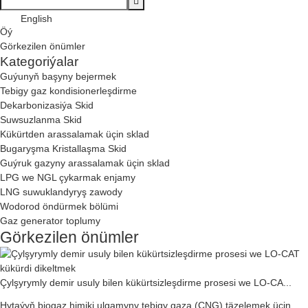
English
Öý
Görkezilen önümler
Kategoriýalar
Guýunyň başyny bejermek
Tebigy gaz kondisionerleşdirme
Dekarbonizasiýa Skid
Suwsuzlanma Skid
Kükürtden arassalamak üçin sklad
Bugaryşma Kristallaşma Skid
Guýruk gazyny arassalamak üçin sklad
LPG we NGL çykarmak enjamy
LNG suwuklandyryş zawody
Wodorod öndürmek bölümi
Gaz generator toplumy
Görkezilen önümler
Çylşyrymly demir usuly bilen kükürtsizleşdirme prosesi we LO-CA...
Hytaýyň biogaz himiki ulgamyny tebigy gaza (CNG) täzelemek üçin