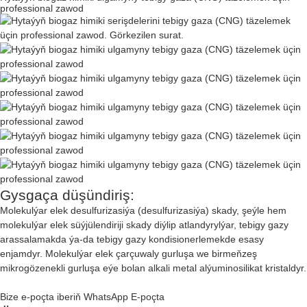
professional zawod
Gysgaça düşündiriş:
Molekulýar elek desulfurizasiýa (desulfurizasiýa) skady, şeýle hem
molekulýar elek süýjülendiriji skady diýlip atlandyrylýar, tebigy gazy
arassalamakda ýa-da tebigy gazy kondisionerlemekde esasy
enjamdyr. Molekulýar elek çarçuwaly gurluşa we birmeňzeş
mikrogözenekli gurluşa eýe bolan alkali metal alýuminosilikat kristaldyr.
Bize e-poçta iberiň
WhatsApp
E-poçta