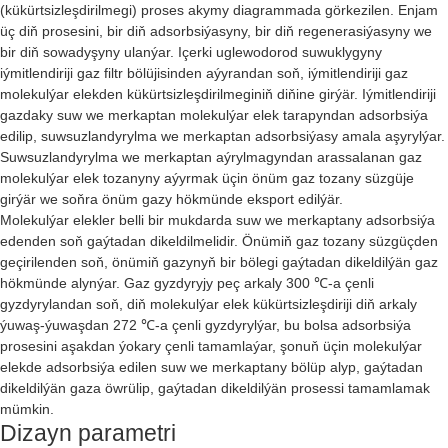
(kükürtsizleşdirilmegi) proses akymy diagrammada görkezilen. Enjam
üç diň prosesini, bir diň adsorbsiýasyny, bir diň regenerasiýasyny we
bir diň sowadyşyny ulanýar. Içerki uglewodorod suwuklygyny
iýmitlendiriji gaz filtr bölüjisinden aýyrandan soň, iýmitlendiriji gaz
molekulýar elekden kükürtsizleşdirilmeginiň diňine girýär. Iýmitlendiriji
gazdaky suw we merkaptan molekulýar elek tarapyndan adsorbsiýa
edilip, suwsuzlandyrylma we merkaptan adsorbsiýasy amala aşyrylýar.
Suwsuzlandyrylma we merkaptan aýrylmagyndan arassalanan gaz
molekulýar elek tozanyny aýyrmak üçin önüm gaz tozany süzgüje
girýär we soňra önüm gazy hökmünde eksport edilýär.
Molekulýar elekler belli bir mukdarda suw we merkaptany adsorbsiýa
edenden soň gaýtadan dikeldilmelidir. Önümiň gaz tozany süzgüçden
geçirilenden soň, önümiň gazynyň bir bölegi gaýtadan dikeldilýän gaz
hökmünde alynýar. Gaz gyzdyryjy peç arkaly 300 ℃-a çenli
gyzdyrylandan soň, diň molekulýar elek kükürtsizleşdiriji diň arkaly
ýuwaş-ýuwaşdan 272 ℃-a çenli gyzdyrylýar, bu bolsa adsorbsiýa
prosesini aşakdan ýokary çenli tamamlaýar, şonuň üçin molekulýar
elekde adsorbsiýa edilen suw we merkaptany bölüp alyp, gaýtadan
dikeldilýän gaza öwrülip, ​​gaýtadan dikeldilýän prosessi tamamlamak
mümkin.
Dizayn parametri