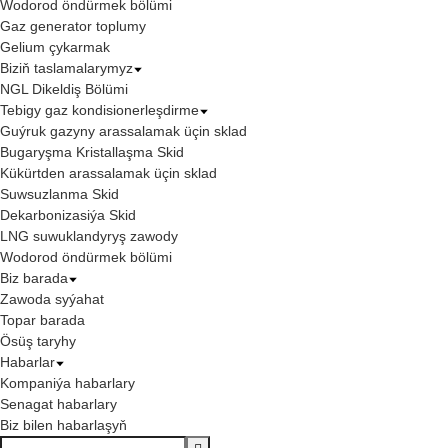
Wodorod öndürmek bölümi
Gaz generator toplumy
Gelium çykarmak
Biziň taslamalarymyz
NGL Dikeldiş Bölümi
Tebigy gaz kondisionerleşdirme
Guýruk gazyny arassalamak üçin sklad
Bugaryşma Kristallaşma Skid
Kükürtden arassalamak üçin sklad
Suwsuzlanma Skid
Dekarbonizasiýa Skid
LNG suwuklandyryş zawody
Wodorod öndürmek bölümi
Biz barada
Zawoda syýahat
Topar barada
Ösüş taryhy
Habarlar
Kompaniýa habarlary
Senagat habarlary
Biz bilen habarlaşyň