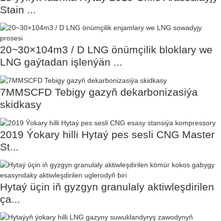
Stain ...
20~30×104m3 / D LNG önümçilik bloklary we
LNG gaýtadan işlenýän ...
7MMSCFD Tebigy gazyň dekarbonizasiýa
skidkasy
2019 Ýokary hilli Hytaý pes sesli CNG Master
St...
Hytaý üçin iň gyzgyn granulaly aktiwleşdirilen
ça...