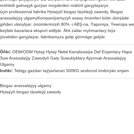
möhletli gatnaşyk gurýan müşderileri mähirli garşylaýarys.
üçin professional fabrika
Hytaýyň biogaz täzeleýji zawody
,
Biogaz
arassalaýyş ulgamy
Kompaniýamyzyň esasy önümleri bütin dünýäde
giňden ulanylýar; önümlerimiziň 80% -i ABŞ-na, Ýaponiýa, Ýewropa we
beýleki bazarlara eksport edilýär. Ähli zatlar myhmanlary tüýs
ýürekden garşylaýar, fabrikamyza gelip görmäge gelýär.
Öňki:
OEM/ODM Hytaý Hytaý Nebit Kanalizasiýa Daf Enjamlary Hapa
Suw Arassalaýjy Zawodyň Gaty Suwuklyklary Aýyrmak Arassalaýyş
Ulgamy
Indiki:
Tebigy gazdan taýýarlanan 500KG wodorod öndürýän enjam
Biogaz arassalaýyş ulgamy
Hytaýyň biogaz täzeleýji zawody