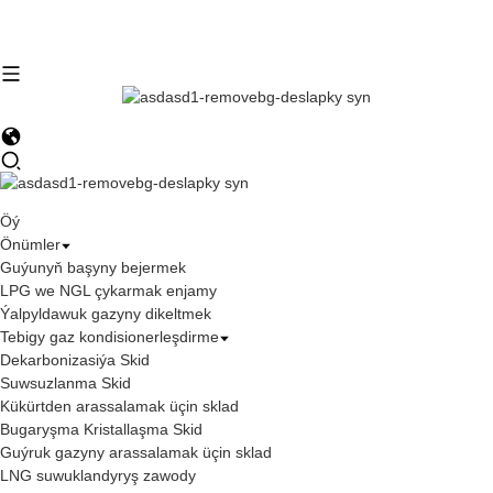
Öý
Önümler
Guýunyň başyny bejermek
LPG we NGL çykarmak enjamy
Ýalpyldawuk gazyny dikeltmek
Tebigy gaz kondisionerleşdirme
Dekarbonizasiýa Skid
Suwsuzlanma Skid
Kükürtden arassalamak üçin sklad
Bugaryşma Kristallaşma Skid
Guýruk gazyny arassalamak üçin sklad
LNG suwuklandyryş zawody