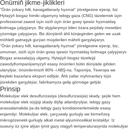
Önümiň jikme-jiklikleri
“Örän ýokary hilli, kanagatlanarly hyzmat” ýörelgesine eýerip, biz
Hytaýyň biogaz himiki ulgamyny tebigy gaza (CNG) täzelemek üçin
professional zawod üçin siziň üçin örän gowy işewür hyzmatdaş
bolmaga çalyşýarys. Biz alyjylarymyz bilen özara peýdaly meseläni
çözmäge çalyşýarys. Biz dünýäniň ähli künjeginden gelen we uzak
möhletli gatnaşyk gurýan müşderileri mähirli garşylaýarys.
“Örän ýokary hilli, kanagatlanarly hyzmat” ýörelgesine eýerip, biz,
umuman, siziň üçin örän gowy işewür hyzmatdaş bolmaga çalyşýarys
Biogaz arassalaýyş ulgamy
,
Hytaýyň biogaz täzeleýji
zawody
Kompaniýamyzyň esasy önümleri bütin dünýäde giňden
ulanylýar; önümlerimiziň 80% -i ABŞ-na, Ýaponiýa, Ýewropa we
beýleki bazarlara eksport edilýär. Ähli zatlar myhmanlary tüýs
ýürekden garşylaýar, fabrikamyza gelip görmäge gelýär.
Prinsip
Molekulýar elek desulfurizasiýa (desulfurizasiýa) skady, şeýle hem
molekulýar elek süýjüji skady diýlip atlandyrylýar, tebigy gazy
arassalamakda ýa-da tebigy gazy kondisionerlemekde esasy
enjamdyr. Molekulýar elek, çarçuwaly gurluşly we birmeňzeş
mikrogözenekli gurluşly alkali metal alýuminosilikat kristaldyr. Iz
suwuny öz içine alýan iýmit gazy otagyň temperaturasynda molekulýar