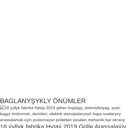
BAGLANYŞYKLY ÖNÜMLER
18 ýyllyk fabrika Hytaý 2019 Grille Arassalaýjy