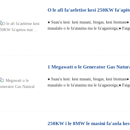
O le afi fa'aeletise kesi 250KW fa'apito
● Suau'u kesi: kesi masani, biogas, kesi biomass
maualalo o le fa'atauina ma le fa'agaoioiga;● Faig
1 Megawatt o le Generator Gas Natur
● Suau'u kesi: kesi masani, biogas, kesi biomass
maualalo o le fa'atauina ma le fa'agaoioiga;● Faig
250KW i le 8MW le masini fa'aola kes