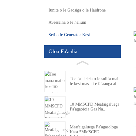
Iunite o le Gaosiga o le Haidrone
Aveeseina o le helium
Seti o le Generator Kesi
Oloa Fa'aalia
Toe fa'aleleia o le sulifa mai
le kesi masani e fa'aaoga ai...
10 MMSCFD Meafaigaluega
Fa'agaoioia Gas Na...
Meafaigaluega Fa'agasologa
Kasa 5MMSCFD