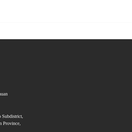
huan
 Subdistrict,
n Province,