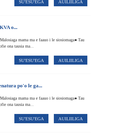
SU'ESU'EGA
AUILIILIGA
KVA o...
● Malosiaga mama ma e faauo i le siosiomaga● Tau
ofie ona tausia ma...
SU'ESU'EGA
AUILIILIGA
natura po'o le ga...
● Malosiaga mama ma e faauo i le siosiomaga● Tau
ofie ona tausia ma...
SU'ESU'EGA
AUILIILIGA