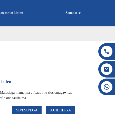
aafesootai Matou
Samoan
le leo
+86 177 8117 4421
+86 138 8076 0589
● Malosiaga mama ma e faauo i le siosiomaga● Tau
ofie ona tausia ma...
SU'ESU'EGA
AUILIILIGA