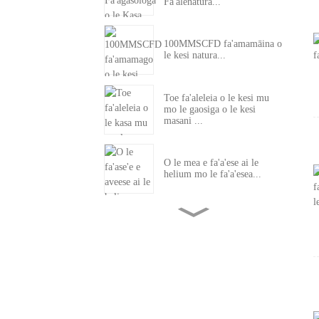
Fa'alenatura...
100MMSCFD fa'amamāina o
le kesi natura...
Toe fa'aleleia o le kesi mu
mo le gaosiga o le kesi
masani ...
O le mea e fa'a'ese ai le
helium mo le fa'a'esea...
1~2 MMSCFD La'au fa'asusu
LNG Laiti
6 MMSCFD Micro skid
mounted LNG Lique...