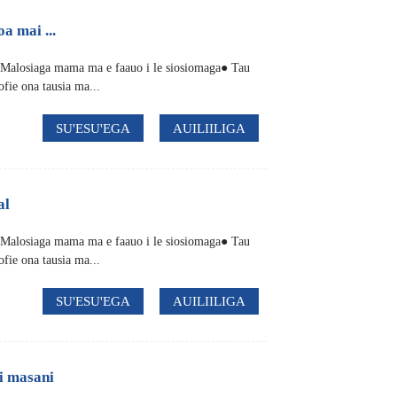
a mai ...
● Malosiaga mama ma e faauo i le siosiomaga● Tau
ofie ona tausia ma...
SU'ESU'EGA
AUILIILIGA
al
● Malosiaga mama ma e faauo i le siosiomaga● Tau
ofie ona tausia ma...
SU'ESU'EGA
AUILIILIGA
i masani