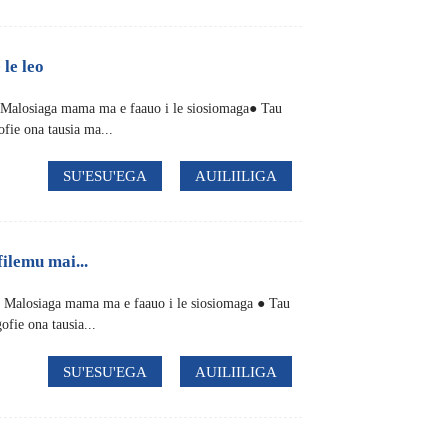
le leo
● Malosiaga mama ma e faauo i le siosiomaga● Tau
ofie ona tausia ma...
SU'ESU'EGA
AUILIILIGA
filemu mai...
 ● Malosiaga mama ma e faauo i le siosiomaga ● Tau
ofie ona tausia...
SU'ESU'EGA
AUILIILIGA