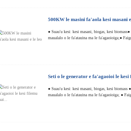
500KW le masini fa'aola kesi masani e 
● Suau'u kesi: kesi masani, biogas, kesi biomass
maualalo o le fa'atauina ma le fa'agaoioiga;● Faig
Seti o le generator e fa'agaoioi le kesi 
● Suau'u kesi: kesi masani, biogas, kesi biomass
maualalo o le fa'atauina ma le fa'agaoioiga; ● Faig