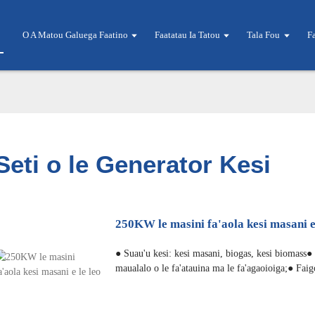
O A Matou Galuega Faatino
Faatatau Ia Tatou
Tala Fou
F
Seti o le Generator Kesi
250KW le masini fa'aola kesi masani e 
● Suau'u kesi: kesi masani, biogas, kesi biomass
maualalo o le fa'atauina ma le fa'agaoioiga;● Faig