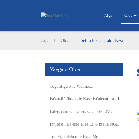
Aiga
Oloa
Aiga
Oloa
Seti o le Generator Kesi
Vaega o Oloa
Togafitiga o le Wellhead
Fa'amālūlūina o le Kasa Fa'alenatura
Falegaosimea Fa'asuavaia o le LNG
Iunite e Fa'a'esea ai le LPG ma le NGL
Toe Fa'aleleia o le Kasa Mu