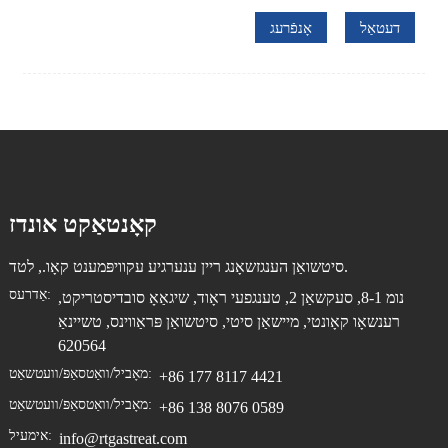
דעטאַל
אָנפֿרעג
קאָנטאַקט אונדז
סיטשואַן הענגזשאָנג ריין ענערגיע עקוויפּמענט קאָו., לטד.
אַדרעס:
נומ 8-1, סעקשאַן 2, טענגפעי ראָוד, שיגאַאָ סובדיסטריקט,
רענשאָו קאָונטי, מיישאַן סיטי, סיטשואַן פּראַווינס, טשיינאַ
620564
מאָביל/וואַטסאַפּ/וועטשאַט:
+86 177 8117 4421
מאָביל/וואַטסאַפּ/וועטשאַט:
+86 138 8076 0589
אימעיל:
info@rtgastreat.com