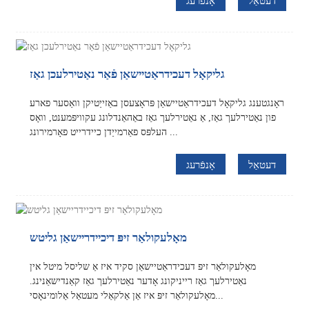
דעטאַל
אָנפֿרעג
גליקאָל דעכידראַטיישאַן פֿאַר נאַטירלעכן גאַז
ראָנגטענג גליקאָל דעכידראַטיישאַן פּראָצעסן באַזייַטיקן וואַסער פארע
פון ​​נאַטירלעך גאַז, אַ נאַטירלעך גאַז באַהאַנדלונג עקוויפּמענט, וואָס
העלפּס פאַרמייַדן כיידרייט פאָרמירונג ...
דעטאַל
אָנפֿרעג
מאָלעקולאַר זיפּ דיכיידריישאַן גליטש
מאָלעקולאַר זיפּ דעכידראַטיישאַן סקיד איז אַ שליסל מיטל אין
נאַטירלעך גאַז רייניקונג אָדער נאַטירלעך גאַז קאַנדישאַנינג.
מאָלעקולאַר זיפּ איז אַן אַלקאַלי מעטאַל אַלומינאָסי...