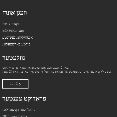
וועגן אונדז
פאַבריק טור
וועגן מאַנשאַפֿט
אַנטוויקלונג געשיכטע
פֿירמע פאָרשטעלונג
נוזלעטער
פֿאַר פֿראַגעס וועגן אונדזערע פּראָדוקטן אָדער פּרייזליסט,
ביטע לאָזט איבער אייער בליצפּאָסט אַדרעס און מיר וועלן זיך מיט אייך פֿאַרבינדן אין 24 שעה.
אָנפֿרעג
פּראָדוקט צענטער
קוואל-העד באַהאַנדלונג
NGL רעקאָווערי יוניט