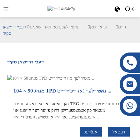
היים
פּראָדוקטן
נאַטירלעכע גאַז קאַנדישאַנינג
דעכיידריישאַן
סקיד
דעכיידריישאַן סקיד
מנהג 50 × 104 TPD נאַטירלעך גאַז דיכיידרייט ...
+86 177 8117 4421
נאך וואסער אבסארבאציע, ווערט TEG רעגענערירט דורך דעם
מעטאד פון אטמאספערישן דרוק פייער רער הייצונג און
+86 138 8076 0589
רעגענעראציע. נאך היץ אויסטויש, ווערט די היץ-...
דעטאַל
אָנפֿרעג