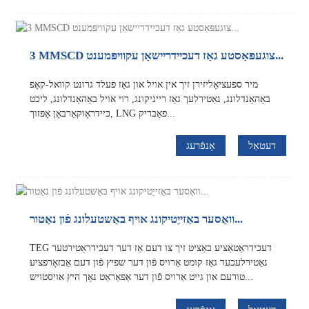
3 MMSCD צוגעפּאַסטע גאַז דעכיידריישאַן עקוויפּמענט...
מיר ספּעציאַליזירן זיך אין אויל און גאַז פעלד גרונט קוואל-קאָפּ
באַהאַנדלונג, נאַטירלעך גאַז רייניקונג, רוי אויל באַהאַנדלונג, ליכט
כיידראָוקאַרבאָן אָפּזוך, LNG פאַבריק...
דעטאַל
אָנפֿרעג
וואַסער באַזייַטיקונג אויף באַשטעלונג פֿון נאַטור...
TEG דעכידראַטאַציע באַציט זיך צו דעם אַז דער דעכידראַטירטער
נאַטירלעכער גאַז קומט אַרויס פֿון דער שפּיץ פֿון דעם אַבזאָרפּציע
טורעם און גייט אַרויס פֿון דער אַפּאַראַט נאָך היץ אויסטויש...