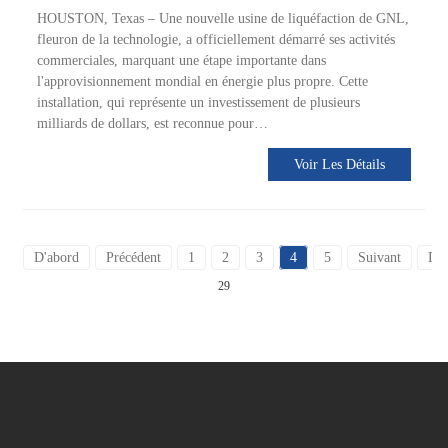
HOUSTON, Texas – Une nouvelle usine de liquéfaction de GNL,
fleuron de la technologie, a officiellement démarré ses activités
commerciales, marquant une étape importante dans
l'approvisionnement mondial en énergie plus propre. Cette
installation, qui représente un investissement de plusieurs
milliards de dollars, est reconnue pour…
Voir Les Détails
D'abord
Précédent
1
2
3
4
5
Suivant
Der
29