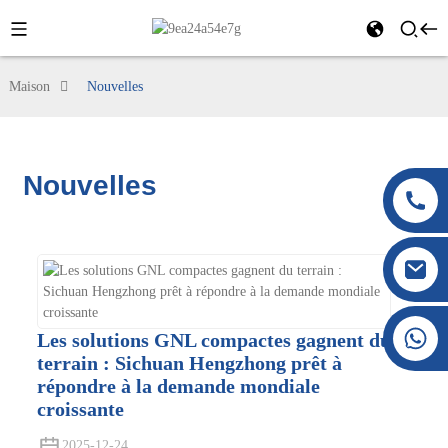
Maison
Nouvelles
Nouvelles
+86 177 8117 4421
Les solutions GNL compactes gagnent du
+86 138 8076 0589
terrain : Sichuan Hengzhong prêt à
répondre à la demande mondiale
croissante
2025-12-24