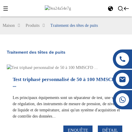
Maison
Produits
Traitement des têtes de puits
Traitement des têtes de puits
Test triphasé personnalisé de 50 à 100 MMSCFD
...
Les principaux équipements sont un séparateur de test, une vanne
+86 177 8117 4421
de régulation, des instruments de mesure de pression, de niveau
+86 138 8076 0589
de liquide et de température, ainsi qu'un système d'acquisition et
de contrôle des données...
ENQUÊTE
DÉTAIL