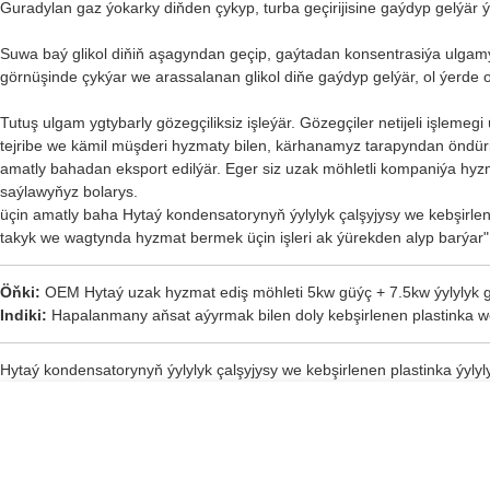
Guradylan gaz ýokarky diňden çykyp, turba geçirijisine gaýdyp gelýär 
Suwa baý glikol diňiň aşagyndan geçip, gaýtadan konsentrasiýa ulgam
görnüşinde çykýar we arassalanan glikol diňe gaýdyp gelýär, ol ýerde 
Tutuş ulgam ygtybarly gözegçiliksiz işleýär. Gözegçiler netijeli işleme
tejribe we kämil müşderi hyzmaty bilen, kärhanamyz tarapyndan öndüril
amatly bahadan eksport edilýär. Eger siz uzak möhletli kompaniýa hyzmatd
saýlawyňyz bolarys.
üçin amatly baha
Hytaý kondensatorynyň ýylylyk çalşyjysy we kebşirlene
takyk we wagtynda hyzmat bermek üçin işleri ak ýürekden alyp barýar" 
Öňki:
OEM Hytaý uzak hyzmat ediş möhleti 5kw güýç + 7.5kw ýylylyk ge
Indiki:
Hapalanmany aňsat aýyrmak bilen doly kebşirlenen plastinka we 
Hytaý kondensatorynyň ýylylyk çalşyjysy we kebşirlenen plastinka ýylyl