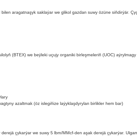
bilen aragatnaşyk saklaýar we glikol gazdan suwy özüne siňdirýär. Çyg
ilolyň (BTEX) we beýleki uçujy organiki birleşmeleriň (UOC) aýrylmagy
lary
wagtyny azaltmak (öz islegiňize laýyklaşdyrylan birlikler hem bar)
ary derejä çykarýar we suwy 5 lbm/MMcf-den aşak derejä çykarýar. Ulgam