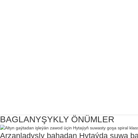
BAGLANYŞYKLY ÖNÜMLER
Arzanladyşly bahadan Hytaýda suwa bat