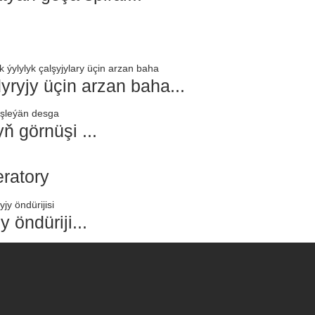
yryjy üçin arzan baha...
 görnüşi ...
ratory
 öndüriji...