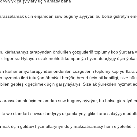
zy arassalamak üçin enjamdan suw buguny aýyrýar, bu bolsa gidratyň 
len, kärhanamyz tarapyndan öndürilen çözgütleriň toplumy köp ýurtlara
är. Eger siz Hytaýda uzak möhletli kompaniýa hyzmatdaşlygy üçin ýokary 
bilen kärhanamyz tarapyndan öndürilen çözgütleriň toplumy köp ýurtlara 
hyzmata ileri tutulýan ähmiýet berýär, brend üçin hil kepilligi, size hü
 bilen gepleşik geçirmek üçin garşylaýarys. Size ak ýürekden hyzmat ed
azy arassalamak üçin enjamdan suw buguny aýyrýar, bu bolsa gidraty
te we standart suwsuzlandyryş ulgamlaryny, glikol arassalaýyş modulla
yrmak üçin goldaw hyzmatlarynyň doly maksatnamasy hem elýeterlidir.