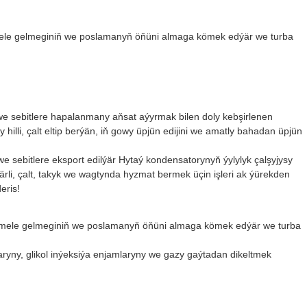
emele gelmeginiň we poslamanyň öňüni almaga kömek edýär we turba
 we sebitlere hapalanmany aňsat aýyrmak bilen doly kebşirlenen
hilli, çalt eltip berýän, iň gowy üpjün edijini we amatly bahadan üpjün
we sebitlere eksport edilýär
Hytaý kondensatorynyň ýylylyk çalşyjysy
närli, çalt, takyk we wagtynda hyzmat bermek üçin işleri ak ýürekden
eris!
ň emele gelmeginiň we poslamanyň öňüni almaga kömek edýär we turba
ryny, glikol inýeksiýa enjamlaryny we gazy gaýtadan dikeltmek