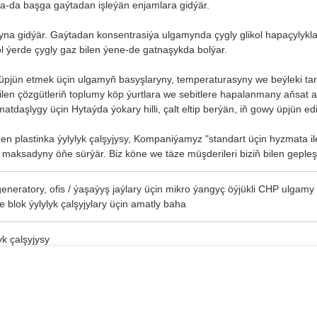
ýa-da başga gaýtadan işleýän enjamlara gidýär.
yna gidýär. Gaýtadan konsentrasiýa ulgamynda çygly glikol hapaçylykl
ol ýerde çygly gaz bilen ýene-de gatnaşykda bolýar.
gi üpjün etmek üçin ulgamyň basyşlaryny, temperaturasyny we beýleki tar
en çözgütleriň toplumy köp ýurtlara we sebitlere hapalanmany aňsat aýy
aşlygy üçin Hytaýda ýokary hilli, çalt eltip berýän, iň gowy üpjün ediji
n plastinka ýylylyk çalşyjysy
, Kompaniýamyz "standart üçin hyzmata ileri 
maksadyny öňe sürýär. Biz köne we täze müşderileri biziň bilen gepleş
neratory, ofis / ýaşaýyş jaýlary üçin mikro ýangyç öýjükli CHP ulgamy
blok ýylylyk çalşyjylary üçin amatly baha
yk çalşyjysy