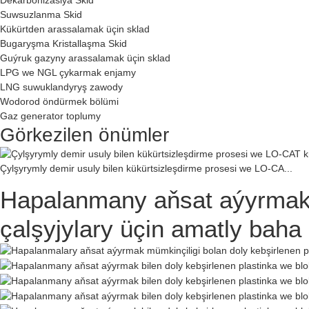
Suwsuzlanma Skid
Kükürtden arassalamak üçin sklad
Bugaryşma Kristallaşma Skid
Guýruk gazyny arassalamak üçin sklad
LPG we NGL çykarmak enjamy
LNG suwuklandyryş zawody
Wodorod öndürmek bölümi
Gaz generator toplumy
Görkezilen önümler
Çylşyrymly demir usuly bilen kükürtsizleşdirme prosesi we LO-CA...
Hapalanmany aňsat aýyrmak b
çalşyjylary üçin amatly baha