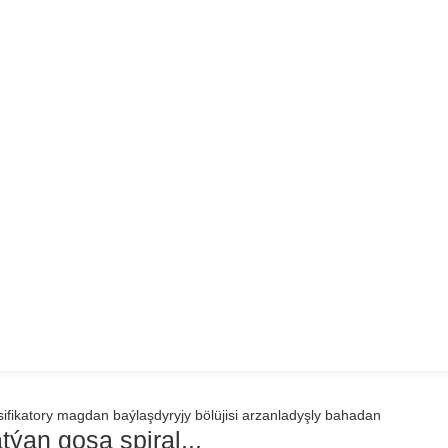
ýan goşa spiral...