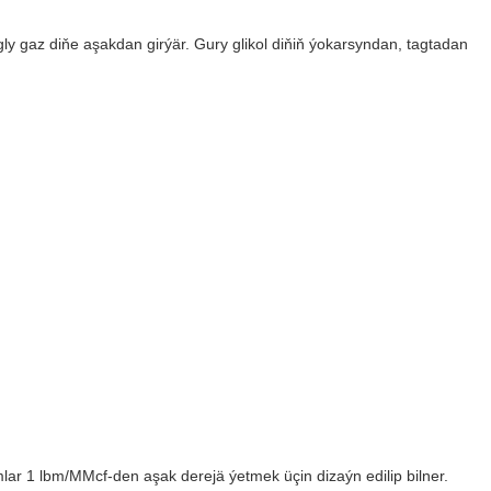
ly gaz diňe aşakdan girýär. Gury glikol diňiň ýokarsyndan, tagtadan
lar 1 lbm/MMcf-den aşak derejä ýetmek üçin dizaýn edilip bilner.