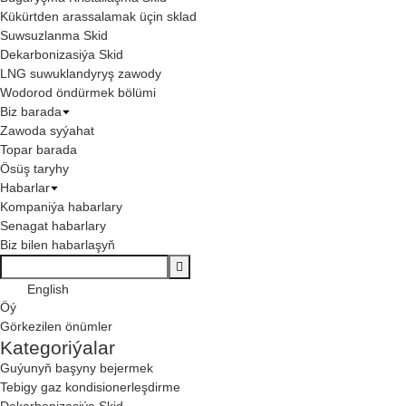
Kükürtden arassalamak üçin sklad
Suwsuzlanma Skid
Dekarbonizasiýa Skid
LNG suwuklandyryş zawody
Wodorod öndürmek bölümi
Biz barada
Zawoda syýahat
Topar barada
Ösüş taryhy
Habarlar
Kompaniýa habarlary
Senagat habarlary
Biz bilen habarlaşyň
English
Öý
Görkezilen önümler
Kategoriýalar
Guýunyň başyny bejermek
Tebigy gaz kondisionerleşdirme
Dekarbonizasiýa Skid