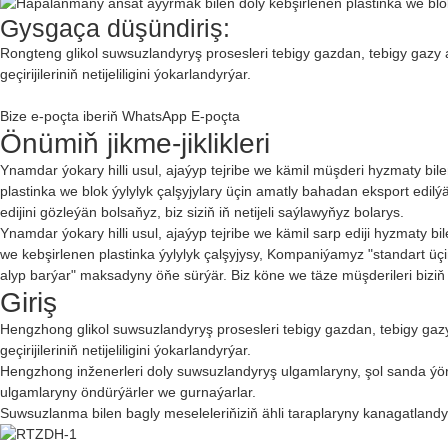
Gysgaça düşündiriş:
Rongteng glikol suwsuzlandyryş prosesleri tebigy gazdan, tebigy ga
geçirijileriniň netijeliligini ýokarlandyrýar.
Bize e-poçta iberiň
WhatsApp
E-poçta
Önümiň jikme-jiklikleri
Ynamdar ýokary hilli usul, ajaýyp tejribe we kämil müşderi hyzmaty bi
plastinka we blok ýylylyk çalşyjylary üçin amatly bahadan eksport edilý
edijini gözleýän bolsaňyz, biz siziň iň netijeli saýlawyňyz bolarys.
Ynamdar ýokary hilli usul, ajaýyp tejribe we kämil sarp ediji hyzmaty 
we kebşirlenen plastinka ýylylyk çalşyjysy
, Kompaniýamyz "standart üçin 
alyp barýar" maksadyny öňe sürýär. Biz köne we täze müşderileri biziň
Giriş
Hengzhong glikol suwsuzlandyryş prosesleri tebigy gazdan, tebigy g
geçirijileriniň netijeliligini ýokarlandyrýar.
Hengzhong inženerleri doly suwsuzlandyryş ulgamlaryny, şol sanda ýöri
ulgamlaryny öndürýärler we gurnaýarlar.
Suwsuzlanma bilen bagly meseleleriňiziň ähli taraplaryny kanagatland