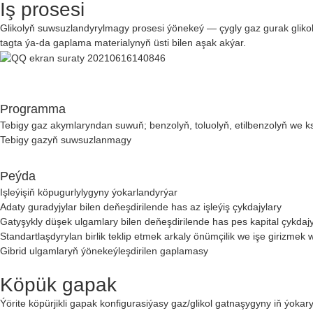
Iş prosesi
Glikolyň suwsuzlandyrylmagy prosesi ýönekeý — çygly gaz gurak glikol 
tagta ýa-da gaplama materialynyň üsti bilen aşak akýar.
Programma
Tebigy gaz akymlaryndan suwuň; benzolyň, toluolyň, etilbenzolyň we ks
Tebigy gazyň suwsuzlanmagy
Peýda
Işleýişiň köpugurlylygyny ýokarlandyrýar
Adaty guradyjylar bilen deňeşdirilende has az işleýiş çykdajylary
Gatyşykly düşek ulgamlary bilen deňeşdirilende has pes kapital çykdajy
Standartlaşdyrylan birlik teklip etmek arkaly önümçilik we işe girizmek 
Gibrid ulgamlaryň ýönekeýleşdirilen gaplamasy
Köpük gapak
Ýörite köpürjikli gapak konfigurasiýasy gaz/glikol gatnaşygyny iň ýok