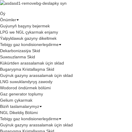
Öý
Önümler
Guýunyň başyny bejermek
LPG we NGL çykarmak enjamy
Ýalpyldawuk gazyny dikeltmek
Tebigy gaz kondisionerleşdirme
Dekarbonizasiýa Skid
Suwsuzlanma Skid
Kükürtden arassalamak üçin sklad
Bugaryşma Kristallaşma Skid
Guýruk gazyny arassalamak üçin sklad
LNG suwuklandyryş zawody
Wodorod öndürmek bölümi
Gaz generator toplumy
Gelium çykarmak
Biziň taslamalarymyz
NGL Dikeldiş Bölümi
Tebigy gaz kondisionerleşdirme
Guýruk gazyny arassalamak üçin sklad
Bugaryşma Kristallaşma Skid