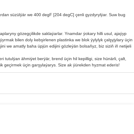
ardan süzülýär we 400 degF [204 degC] çenli gyzdyrylýar. Suw bug
aplaryny gözegçilikde saklaýarlar. Ynamdar ýokary hilli usul, ajaýyp
rmak bilen doly kebşirlenen plastinka we blok ýylylyk çalşyjylary üçin
ni we amatly baha üpjün edijini gözleýän bolsaňyz, biz siziň iň netijeli
tutulýan ähmiýet berýär, brend üçin hil kepilligi, size hünärli, çalt,
ik geçirmek üçin garşylaýarys. Size ak ýürekden hyzmat ederis!