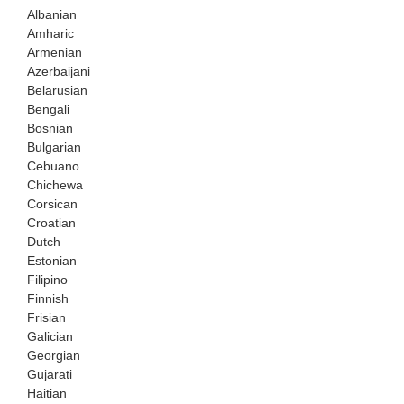
Albanian
Amharic
Armenian
Azerbaijani
Belarusian
Bengali
Bosnian
Bulgarian
Cebuano
Chichewa
Corsican
Croatian
Dutch
Estonian
Filipino
Finnish
Frisian
Galician
Georgian
Gujarati
Haitian