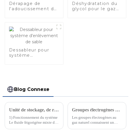
Dérapage de
Déshydratation du
l'adoucissement du
glycol pour le gaz
gaz naturel
naturel
Dessableur pour
système
d'enlèvement de
sable
Blog Connexe
Unité de stockage, de récupération et de dosage de réfrigérant dans une petite usine de GNL
Groupes électrogènes au gaz naturel Rongteng de 500 kW à 1 MW
1) Fonctionnement du système
Les groupes électrogènes au
Le fluide frigorigène mixte de
gaz naturel connaissent un
cette unité de réfrigération sera
succès croissant en raison de