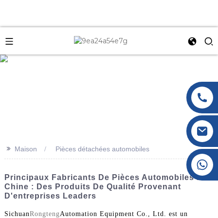
e
>>
Maison
Pièces détachées automobiles
+86 177 8117 4421
+86 138 8076 0589
Principaux Fabricants De Pièces Automobiles En
Chine : Des Produits De Qualité Provenant
D'entreprises Leaders
Sichuan
Rongteng
Automation Equipment Co., Ltd. est un