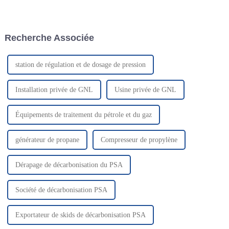
composé de gaz naturel purifié,
leur rendement élevé, de leurs
N2, C2H4, C3H6 et iC5H12.
faibles émissions et de leur
Lorsque le système est arrêté
rentabilité. Face à la demande
pour maintenance, le
énergétique mondiale
Recherche Associée
réfrigérant...
croissante, le gaz naturel est
l'un des…
station de régulation et de dosage de pression
Installation privée de GNL
Usine privée de GNL
Équipements de traitement du pétrole et du gaz
générateur de propane
Compresseur de propylène
Dérapage de décarbonisation du PSA
Société de décarbonisation PSA
Exportateur de skids de décarbonisation PSA