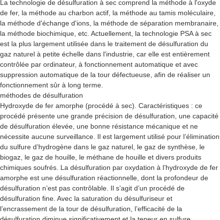
La technologie de désulfuration à sec comprend la méthode à l'oxyde
de fer, la méthode au charbon actif, la méthode au tamis moléculaire,
la méthode d'échange d'ions, la méthode de séparation membranaire,
la méthode biochimique, etc. Actuellement, la technologie PSA à sec
est la plus largement utilisée dans le traitement de désulfuration du
gaz naturel à petite échelle dans l'industrie, car elle est entièrement
contrôlée par ordinateur, à fonctionnement automatique et avec
suppression automatique de la tour défectueuse, afin de réaliser un
fonctionnement sûr à long terme.
méthodes de désulfuration
Hydroxyde de fer amorphe (procédé à sec). Caractéristiques : ce
procédé présente une grande précision de désulfuration, une capacité
de désulfuration élevée, une bonne résistance mécanique et ne
nécessite aucune surveillance. Il est largement utilisé pour l’élimination
du sulfure d’hydrogène dans le gaz naturel, le gaz de synthèse, le
biogaz, le gaz de houille, le méthane de houille et divers produits
chimiques soufrés. La désulfuration par oxydation à l’hydroxyde de fer
amorphe est une désulfuration réactionnelle, dont la profondeur de
désulfuration n’est pas contrôlable. Il s’agit d’un procédé de
désulfuration fine. Avec la saturation du désulfuriseur et
l’encrassement de la tour de désulfuration, l’efficacité de la
désulfuration diminue significativement et la teneur en sulfure