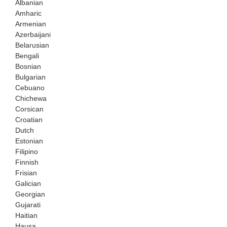
Albanian
Amharic
Armenian
Azerbaijani
Belarusian
Bengali
Bosnian
Bulgarian
Cebuano
Chichewa
Corsican
Croatian
Dutch
Estonian
Filipino
Finnish
Frisian
Galician
Georgian
Gujarati
Haitian
Hausa