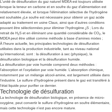
L'unité de désulfuration du gaz naturel MDEA est toujours utilisée
lorsque la teneur en carbone et en soufre du gaz d'alimentation est
relativement élevée, et lorsque l'élimination sélective de l'hydrogène
est souhaitée.
Le soufre est nécessaire pour obtenir un gaz acide
2
adapté au traitement en usine Claus, ainsi que d'autres conditions
pouvant être sélectionnées pour éliminer l'hydrogène.
S ; Lors du
2
retrait de H
S et en éliminant une quantité considérable de CO
, le
2
2
MDEA peut être utilisé comme méthode à base d'amines mixtes ;
À l'heure actuelle, les principales technologies de désulfuration
utilisées dans la production industrielle, tant au niveau national
qu'international, sont : la désulfuration à sec (physique), la
désulfuration biologique et la désulfuration humide.
La désulfuration par voie humide comprend deux méthodes :
l’absorption et l’oxydation par voie humide. L’absorption chimique,
notamment par un mélange alcool-amine, est largement utilisée dans
l’industrie. Le sulfure d’hydrogène présent dans le gaz est transféré à
l’état liquide pour purifier ce dernier.
Technologie de désulfuration
La technologie de désulfuration biologique, en présence de micro-
oxygène, peut convertir le sulfure d'hydrogène en soufre élémentaire,
mais cette technologie n'est pas encore mature.