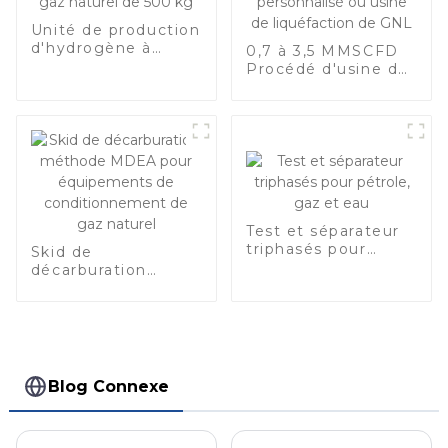
Unité de production
d'hydrogène à
0,7 à 3,5 MMSCFD
partir de gaz
Procédé d'usine de
naturel de 500 kg
GNL à petite
échelle
personnalisé ou
usine de
liquéfaction de GNL
Test et séparateur
triphasés pour
Skid de
pétrole, gaz et eau
décarburation
méthode MDEA
pour équipements
de
conditionnement
de gaz naturel
Blog Connexe