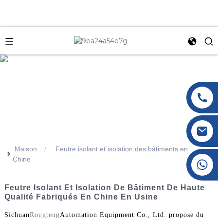
e
Maison
Feutre isolant et isolation des bâtiments en
>>
Chine
+86 177 8117 4421
+86 138 8076 0589
Feutre Isolant Et Isolation De Bâtiment De Haute
Qualité Fabriqués En Chine En Usine
Sichuan
Rongteng
Automation Equipment Co., Ltd. propose du