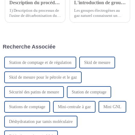
Description du procédé de l'usine de décarbonisation du gaz naturel
L'introduction de groupes électrogènes au gaz naturel de 500 kVA
1) Description du processus de
Les groupes électrogènes au
l'usine de décarbonisation du
gaz naturel connaissent un
gaz naturel Le gaz
succès croissant en raison de
d'alimentation de 5 mmscfd
leur rendement élevé, de leurs
avec une pression de 590 psig
faibles émissions et de leur
entre d'abord dans le séparateur
rentabilité. Face à la demande
gaz-liquide pour séparer les
énergétique mondiale
Recherche Associée
hydrocarbures liquides, l'eau
croissante, le gaz naturel est
libre et le mech...
l'un des…
Station de comptage et de régulation
Skid de mesure
Skid de mesure pour le pétrole et le gaz
Sécurité des patins de mesure
Station de comptage
Stations de comptage
Mini-centrale à gaz
Mini GNL
Déshydratation par tamis moléculaire