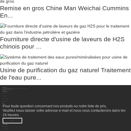
Remise en gros Chine Man Weichai Cummins
En...
Fourniture directe d'usine de laveurs de H2S
chinois pour ...
Usine de purification du gaz naturel Traitement
de l'eau pure...
Contactez-Nous
Sichuan Hengzhong Clean Energy Equipment Co., Ltd.
Adresse:
No. 8-1, section 2, route Tengfei, sous-district de Shigao, comté de Renshou, ville de Meishan, province du Sichuan, Chine 620564
Mobile/WhatsApp/WeChat :
+86 177 8117 4421
Mobile/WhatsApp/WeChat :
+86 138 8076 0589
E-Mail:
info@rtgastreat.com
À Propos De Nous
Visite de l'usine
À propos de l'équipe
Historique du développement
Performance de l'entreprise
Bulletin
Pour toute question concernant nos produits ou notre liste de prix,
Veuillez nous laisser votre adresse e-mail et nous vous contacterons dans les
24 heures.
ENQUÊTE
Centre De Produits
Traitement des têtes de puits
Unité de récupération de LGN