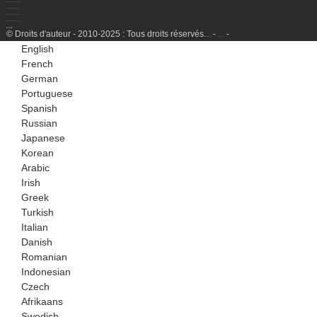
Conditionnement au gaz naturel
Usine de liquéfaction de GNL
Unité de production d'hydrogène
Groupe électrogène à essence
© Droits d'auteur - 2010-2025 : Tous droits réservés.
-
-
Plan du site
SitemapTrans
English
French
German
Portuguese
Spanish
Russian
Japanese
Korean
Arabic
Irish
Greek
Turkish
Italian
Danish
Romanian
Indonesian
Czech
Afrikaans
Swedish