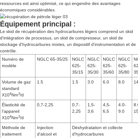
ressources est ainsi optimisé, ce qui engendre des avantages
économiques considérables.
Équipement principal :
Le skid de récupération des hydrocarbures légers comprend un skid
d'intégration de processus, un skid de compresseur, un skid de
stockage d'hydrocarbures mixtes, un dispositif d'instrumentation et de
contrôle.
Numéro de
NGLC 65-35/25
NGLC
NGLC
NGLC
NGLC
N
modèle
625-
625-
625-
625-
6
35/15
35/30
35/60
35/80
3
Volume de gaz
1.5
1.5
3.0
6.0
8.0
14
standard
4
3
X10
Nm
/d
Élasticité de
0,7-2,25
0,7-
1,5-
4,5-
4.0-
8.
l'appareil
2,25
3,6
6,5
9.0
15
4
3
X10
Nm
/d
Méthode de
Injection
Déshydratation et collecte
traitement
d'alcool et
d'hydrocarbures