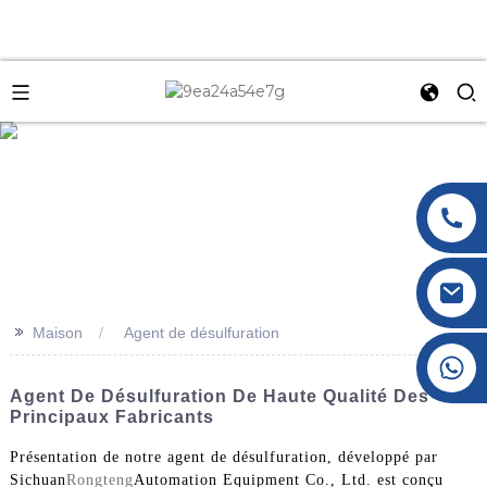
e
>>
Maison
Agent de désulfuration
+86 177 8117 4421
+86 138 8076 0589
Agent De Désulfuration De Haute Qualité Des
Principaux Fabricants
Présentation de notre agent de désulfuration, développé par
Sichuan
Rongteng
Automation Equipment Co., Ltd. est conçu