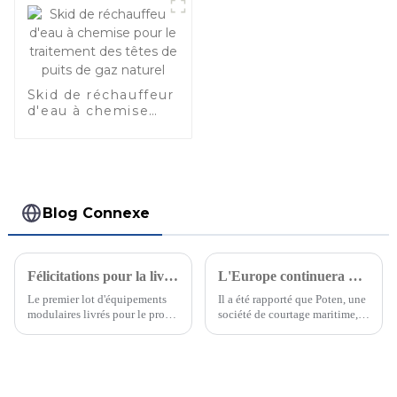
Skid de réchauffeur
d'eau à chemise
pour le traitement
des têtes de puits
de gaz naturel
Blog Connexe
Félicitations pour la livraison réussie de l'unité de désacidification de l'usine de purification de Yanchang Petroleum Yangqiaopan
L'Europe continuera d'augmenter ses importations de GNL au cours des deux prochaines années
Le premier lot d'équipements
Il a été rapporté que Poten, une
modulaires livrés pour le projet
société de courtage maritime, a
d'unité d'élimination des gaz
récemment déclaré
acides de l'usine de purification
publiquement que l'Europe, qui
de Yanchang Petroleum
manque d'énergie, importerait
Yangqiaopan, qui a été
davantage de gaz naturel
entrepris et fabriqué par notre
liquéfié (GNL) en 2023 pour