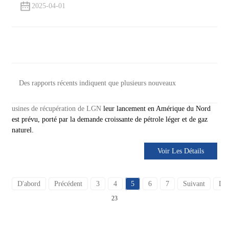
2025-04-01
Des rapports récents indiquent que plusieurs nouveaux
usines de récupération de LGN
leur lancement en Amérique du Nord
est prévu, porté par la demande croissante de pétrole léger et de gaz
naturel.
Voir Les Détails
D'abord
Précédent
3
4
5
6
7
Suivant
Der
23