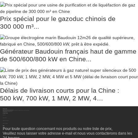
Prix ​​spécial pour le gazoduc chinois de
300 000 m³...
Générateur Baudouin français haut de gamme
de 500/600/800 kW en Chine...
Délais de livraison courts pour la Chine :
500 kW, 700 kW, 1 MW, 2 MW, 4…
Contactez-Nous
Sichuan Hengzhong Clean Energy Equipment Co., Ltd.
Adresse:
No. 8-1, section 2, route Tengfei, sous-district de Shigao, comté de Renshou, ville de Meishan, province du Sichuan, Chine 620564
Mobile/WhatsApp/WeChat :
+86 177 8117 4421
Mobile/WhatsApp/WeChat :
+86 138 8076 0589
E-Mail:
info@rtgastreat.com
À Propos De Nous
Visite de l'usine
À propos de l'équipe
Historique du développement
Performance de l'entreprise
Bulletin
Pour toute question concernant nos produits ou notre liste de prix,
Veuillez nous laisser votre adresse e-mail et nous vous contacterons dans les
24 heures.