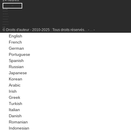
ENQUÊTE
Centre De Produits
Traitement des têtes de puits
Unité de récupération de LGN
Conditionnement au gaz naturel
Usine de liquéfaction de GNL
Unité de production d'hydrogène
Groupe électrogène à essence
© Droits d'auteur - 2010-2025 : Tous droits réservés.
-
-
Plan du site
SitemapTrans
English
French
German
Portuguese
Spanish
Russian
Japanese
Korean
Arabic
Irish
Greek
Turkish
Italian
Danish
Romanian
Indonesian