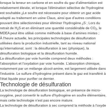
lorsque la teneur en carbone et en soufre du gaz d'alimentation est
relativement élevée, et lorsque l'élimination sélective de l'hydrogène
est souhaitée.
Le soufre est nécessaire pour obtenir un gaz acide
2
adapté au traitement en usine Claus, ainsi que d'autres conditions
pouvant être sélectionnées pour éliminer l'hydrogène.
S ; Lors du
2
retrait de H
S et en éliminant une quantité considérable de CO
, le
2
2
MDEA peut être utilisé comme méthode à base d'amines mixtes ;
À l'heure actuelle, les principales technologies de désulfuration
utilisées dans la production industrielle, tant au niveau national
qu'international, sont : la désulfuration à sec (physique), la
désulfuration biologique et la désulfuration humide.
La désulfuration par voie humide comprend deux méthodes :
l’absorption et l’oxydation par voie humide. L’absorption chimique,
notamment par un mélange alcool-amine, est largement utilisée dans
l’industrie. Le sulfure d’hydrogène présent dans le gaz est transféré à
l’état liquide pour purifier ce dernier.
Technologie de désulfuration
La technologie de désulfuration biologique, en présence de micro-
oxygène, peut convertir le sulfure d'hydrogène en soufre élémentaire,
mais cette technologie n'est pas encore mature.
La technologie de désulfuration à sec comprend la méthode à l'oxyde