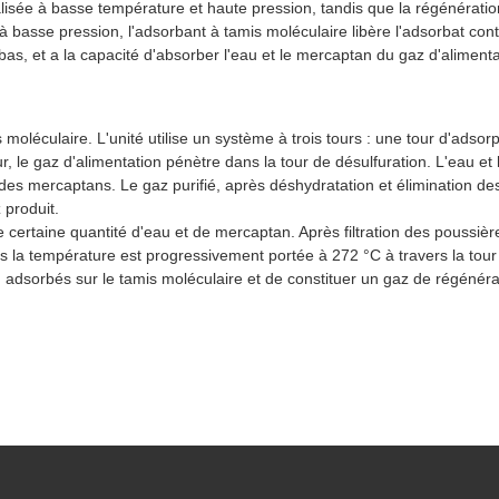
alisée à basse température et haute pression, tandis que la régénérati
à basse pression, l'adsorbant à tamis moléculaire libère l'adsorbat co
bas, et a la capacité d'absorber l'eau et le mercaptan du gaz d'alimenta
moléculaire. L'unité utilise un système à trois tours : une tour d'adsor
ur, le gaz d'alimentation pénètre dans la tour de désulfuration. L'eau 
n des mercaptans. Le gaz purifié, après déshydratation et élimination d
 produit.
 certaine quantité d'eau et de mercaptan. Après filtration des poussiè
 la température est progressivement portée à 272 °C à travers la tour d
dsorbés sur le tamis moléculaire et de constituer un gaz de régénérati