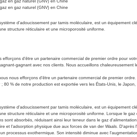
ystème d'adoucissement par tamis moléculaire, est un équipement clé d
 une structure réticulaire et une microporosité uniforme.
ous efforçons d'être un partenaire commercial de premier ordre pour vot
 gagnant-gagnant avec nos clients. Nous accueillons chaleureusement le
, nous nous efforçons d'être un partenaire commercial de premier ordre
 ; 80 % de notre production est exportée vers les États-Unis, le Japon,
ystème d'adoucissement par tamis moléculaire, est un équipement clé p
 une structure réticulaire et une microporosité uniforme. Lorsque le gaz 
 sont absorbés, réduisant ainsi leur teneur dans le gaz d'alimentation
ire et l'adsorption physique due aux forces de van der Waals. D'après l
t un processus exothermique. Son intensité diminue avec l'augmentatio