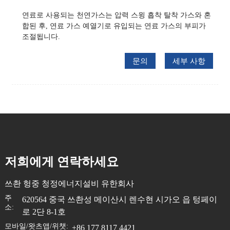
연료로 사용되는 천연가스는 압력 스윙 흡착 탈착 가스와 혼
합된 후, 연료 가스 예열기로 유입되는 연료 가스의 부피가
조절됩니다.
문의
세부 사항
저희에게 연락하세요
쓰촨 헝중 청정에너지설비 유한회사
주
620564 중국 쓰촨성 메이산시 렌수현 시가오 읍 텅페이
소:
로 2단 8-1호
모바일/왓츠앱/위챗:
+86 177 8117 4421