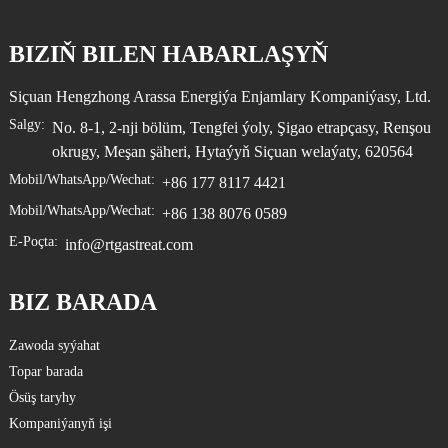
BIZIŇ BILEN HABARLAŞYŇ
Siçuan Hengzhong Arassa Energiýa Enjamlary Kompaniýasy, Ltd.
Salgy:
No. 8-1, 2-nji bölüm, Tengfei ýoly, Şigao etrapçasy, Renşou
okrugy, Meşan şäheri, Hytaýyň Siçuan welaýaty, 620564
Mobil/WhatsApp/Wechat:
+86 177 8117 4421
Mobil/WhatsApp/Wechat:
+86 138 8076 0589
E-Poçta:
info@rtgastreat.com
BIZ BARADA
Zawoda syýahat
Topar barada
Ösüş taryhy
Kompaniýanyň işi