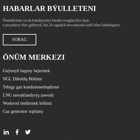
HABARLAR BÝULLETENI
Önümlerimiz ýa-da bahalarymyz barada soraglaryňyz üçin,
e-poçtaňyzy bize galdyryň, biz 24 sagadyň dowamynda siziň bilen habarlaşarys.
SORAG
ÖNÜM MERKEZI
Guýunyň başyny bejermek
NGL Dikeldiş Bölümi
Tebigy gaz kondisionerleşdirme
LNG suwuklandyryş zawody
Wodorod öndürmek bölümi
Gaz generator toplumy