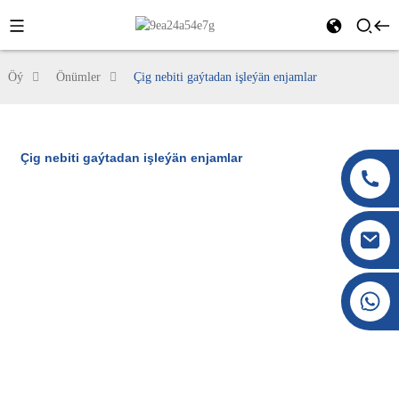
Öý
Önümler
Çig nebiti gaýtadan işleýän enjamlar
Çig nebiti gaýtadan işleýän enjamlar
+86 177 8117 4421
+86 138 8076 0589