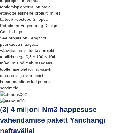
tugiprojekt, maagaasi
töötlemisplatvorm, on meie
ettevõtte esimene projekt, milles
ta teeb koostööd Sinopec
Petroleum Engineering Design
Co., Ltd.-ga;
See projekt on Pengzhou 1
puurkaevu maagaasi
väävlitustamist toetav projekt
tootlikkusega 0,3 x 100 × 104
m3/d, mis hõlmab maagaasi
töötlemise platvormi, väävli
eraldamist ja vormimist,
kommunaaltehnikat ja muid
seadmeid.
(3) 4 miljoni Nm3 happesuse
vähendamise pakett Yanchangi
naftaväljal