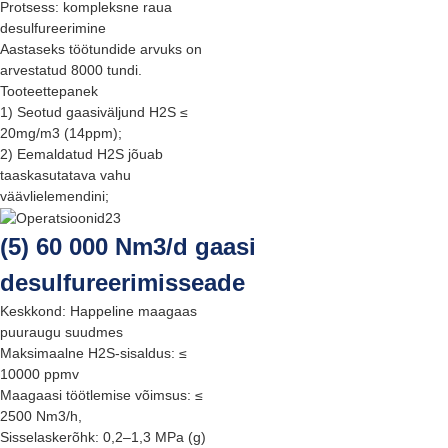
Protsess: kompleksne raua
desulfureerimine
Aastaseks töötundide arvuks on
arvestatud 8000 tundi.
Tooteettepanek
1) Seotud gaasiväljund H2S ≤
20mg/m3 (14ppm);
2) Eemaldatud H2S jõuab
taaskasutatava vahu
väävlielemendini;
(5) 60 000 Nm3/d gaasi
desulfureerimisseade
Keskkond: Happeline maagaas
puuraugu suudmes
Maksimaalne H2S-sisaldus: ≤
10000 ppmv
Maagaasi töötlemise võimsus: ≤
2500 Nm3/h,
Sisselaskerõhk: 0,2–1,3 MPa (g)