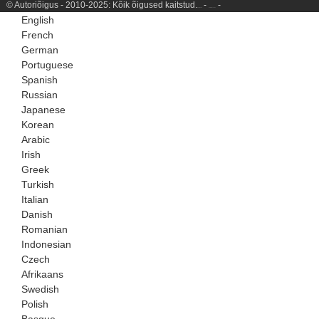
© Autoriõigus - 2010-2025: Kõik õigused kaitstud.
-
-
Saidi kaart
Saidiülevaade
English
French
German
Portuguese
Spanish
Russian
Japanese
Korean
Arabic
Irish
Greek
Turkish
Italian
Danish
Romanian
Indonesian
Czech
Afrikaans
Swedish
Polish
Basque