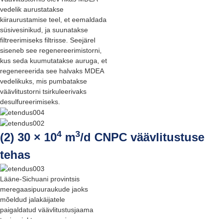
vedelik aurustatakse
kiiraurustamise teel, et eemaldada
süsivesinikud, ja suunatakse
filtreerimiseks filtrisse. Seejärel
siseneb see regenereerimistorni,
kus seda kuumutatakse auruga, et
regenereerida see halvaks MDEA
vedelikuks, mis pumbatakse
väävlitustorni tsirkuleerivaks
desulfureerimiseks.
4
3
(2) 30 × 10
m
/d CNPC väävlitustuse
tehas
Lääne-Sichuani provintsis
meregaasipuuraukude jaoks
mõeldud jalakäijatele
paigaldatud väävlitustusjaama