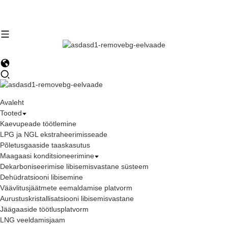
Avaleht
Tooted
Kaevupeade töötlemine
LPG ja NGL ekstraheerimisseade
Põletusgaaside taaskasutus
Maagaasi konditsioneerimine
Dekarboniseerimise libisemisvastane süsteem
Dehüdratsiooni libisemine
Väävlitusjäätmete eemaldamise platvorm
Aurustuskristallisatsiooni libisemisvastane
Jäägaaside töötlusplatvorm
LNG veeldamisjaam