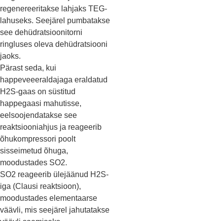
regenereeritakse lahjaks TEG-
lahuseks. Seejärel pumbatakse
see dehüdratsioonitorni
ringluses oleva dehüdratsiooni
jaoks.
Pärast seda, kui
happeveeeraldajaga eraldatud
H2S-gaas on süstitud
happegaasi mahutisse,
eelsoojendatakse see
reaktsiooniahjus ja reageerib
õhukompressori poolt
sisseimetud õhuga,
moodustades SO2.
SO2 reageerib ülejäänud H2S-
iga (Clausi reaktsioon),
moodustades elementaarse
väävli, mis seejärel jahutatakse