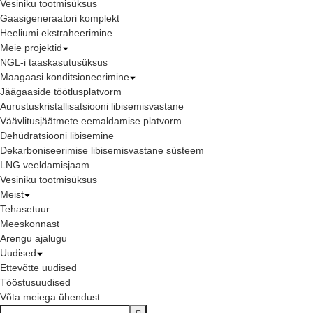
Vesiniku tootmisüksus
Gaasigeneraatori komplekt
Heeliumi ekstraheerimine
Meie projektid
NGL-i taaskasutusüksus
Maagaasi konditsioneerimine
Jäägaaside töötlusplatvorm
Aurustuskristallisatsiooni libisemisvastane
Väävlitusjäätmete eemaldamise platvorm
Dehüdratsiooni libisemine
Dekarboniseerimise libisemisvastane süsteem
LNG veeldamisjaam
Vesiniku tootmisüksus
Meist
Tehasetuur
Meeskonnast
Arengu ajalugu
Uudised
Ettevõtte uudised
Tööstusuudised
Võta meiega ühendust