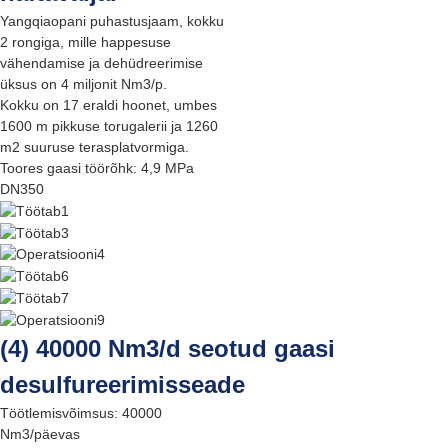
Yangqiaopani puhastusjaam, kokku
2 rongiga, mille happesuse
vähendamise ja dehüdreerimise
üksus on 4 miljonit Nm3/p.
Kokku on 17 eraldi hoonet, umbes
1600 m pikkuse torugalerii ja 1260
m2 suuruse terasplatvormiga.
Toores gaasi töörõhk: 4,9 MPa
DN350
(4) 40000 Nm3/d seotud gaasi
desulfureerimisseade
Töötlemisvõimsus: 40000
Nm3/päevas