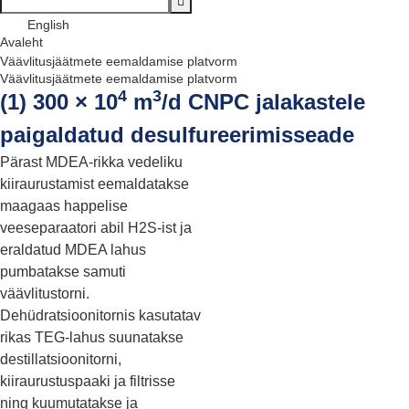
English
Avaleht
Väävlitusjäätmete eemaldamise platvorm
Väävlitusjäätmete eemaldamise platvorm
4
3
(1) 300 × 10
m
/d CNPC jalakastele
paigaldatud desulfureerimisseade
Pärast MDEA-rikka vedeliku
kiiraurustamist eemaldatakse
maagaas happelise
veeseparaatori abil H2S-ist ja
eraldatud MDEA lahus
pumbatakse samuti
väävlitustorni.
Dehüdratsioonitornis kasutatav
rikas TEG-lahus suunatakse
destillatsioonitorni,
kiiraurustuspaaki ja filtrisse
ning kuumutatakse ja