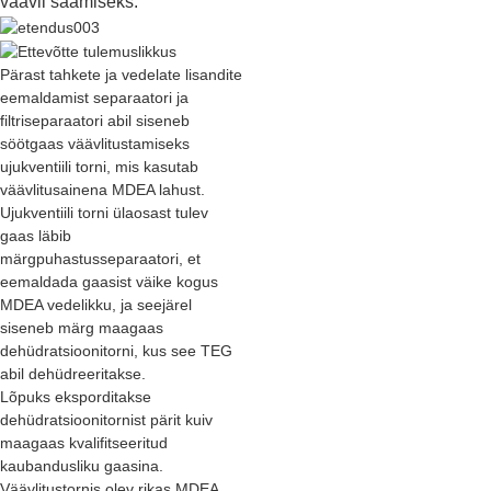
väävli saamiseks.
Pärast tahkete ja vedelate lisandite
eemaldamist separaatori ja
filtriseparaatori abil siseneb
söötgaas väävlitustamiseks
ujukventiili torni, mis kasutab
väävlitusainena MDEA lahust.
Ujukventiili torni ülaosast tulev
gaas läbib
märgpuhastusseparaatori, et
eemaldada gaasist väike kogus
MDEA vedelikku, ja seejärel
siseneb märg maagaas
dehüdratsioonitorni, kus see TEG
abil dehüdreeritakse.
Lõpuks eksporditakse
dehüdratsioonitornist pärit kuiv
maagaas kvalifitseeritud
kaubandusliku gaasina.
Väävlitustornis olev rikas MDEA