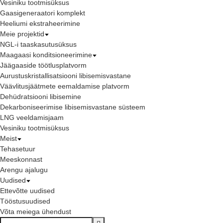
Vesiniku tootmisüksus
Gaasigeneraatori komplekt
Heeliumi ekstraheerimine
Meie projektid
NGL-i taaskasutusüksus
Maagaasi konditsioneerimine
Jäägaaside töötlusplatvorm
Aurustuskristallisatsiooni libisemisvastane
Väävlitusjäätmete eemaldamise platvorm
Dehüdratsiooni libisemine
Dekarboniseerimise libisemisvastane süsteem
LNG veeldamisjaam
Vesiniku tootmisüksus
Meist
Tehasetuur
Meeskonnast
Arengu ajalugu
Uudised
Ettevõtte uudised
Tööstusuudised
Võta meiega ühendust