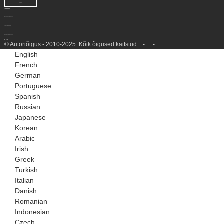
PÄRING
Tootekeskus
Kaevupeade töötlemine
NGL-i taaskasutusüksus
Maagaasi konditsioneerimine
LNG veeldamisjaam
Vesiniku tootmisüksus
Gaasigeneraatori komplekt
© Autoriõigus - 2010-2025: Kõik õigused kaitstud.
-
-
Saidi kaart
Saidiülevaade
English
French
German
Portuguese
Spanish
Russian
Japanese
Korean
Arabic
Irish
Greek
Turkish
Italian
Danish
Romanian
Indonesian
Czech