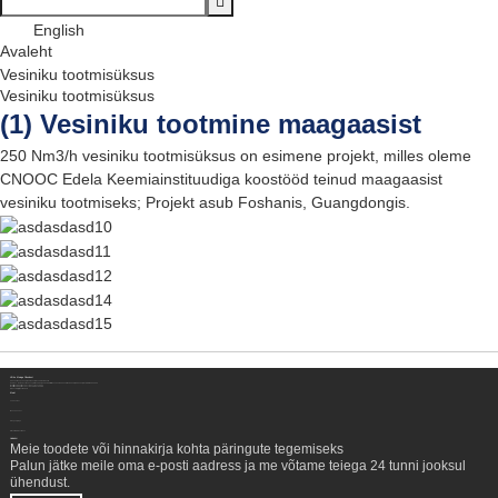
English
Avaleht
Vesiniku tootmisüksus
Vesiniku tootmisüksus
(1) Vesiniku tootmine maagaasist
250 Nm3/h vesiniku tootmisüksus on esimene projekt, milles oleme
CNOOC Edela Keemiainstituudiga koostööd teinud maagaasist
vesiniku tootmiseks; Projekt asub Foshanis, Guangdongis.
Võtke Meiega Ühendust
Sichuani Hengzhongi puhta energia seadmete Co., Ltd.
Aadress:
No. 8-1, Section 2, Tengfei Road, Shigao Subdistrict, Renshou maakond, Meishan City, Sichuani provints, Hiina 620564
Mobiil/WhatsApp/Wechat:
+86 177 8117 4421
Mobiil/WhatsApp/Wechat:
+86 138 8076 0589
E-Post:
info@rtgastreat.com
Meist
Tehasetuur
Meeskonnast
Arengu ajalugu
Ettevõtte tulemuslikkus
Uudiskiri
Meie toodete või hinnakirja kohta päringute tegemiseks
Palun jätke meile oma e-posti aadress ja me võtame teiega 24 tunni jooksul
ühendust.