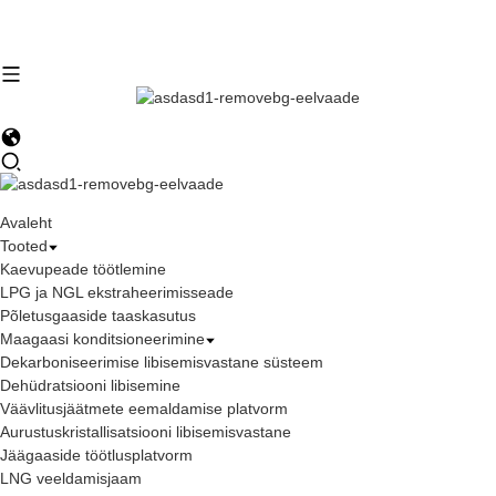
Avaleht
Tooted
Kaevupeade töötlemine
LPG ja NGL ekstraheerimisseade
Põletusgaaside taaskasutus
Maagaasi konditsioneerimine
Dekarboniseerimise libisemisvastane süsteem
Dehüdratsiooni libisemine
Väävlitusjäätmete eemaldamise platvorm
Aurustuskristallisatsiooni libisemisvastane
Jäägaaside töötlusplatvorm
LNG veeldamisjaam