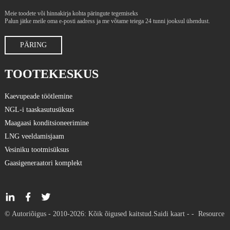
Meie toodete või hinnakirja kohta päringute tegemiseks
Palun jätke meile oma e-posti aadress ja me võtame teiega 24 tunni jooksul ühendust.
PÄRING
TOOTEKESKUS
Kaevupeade töötlemine
NGL-i taaskasutusüksus
Maagaasi konditsioneerimine
LNG veeldamisjaam
Vesiniku tootmisüksus
Gaasigeneraatori komplekt
© Autoriõigus - 2010-2026: Kõik õigused kaitstud.
Saidi kaart
-
-
Resource