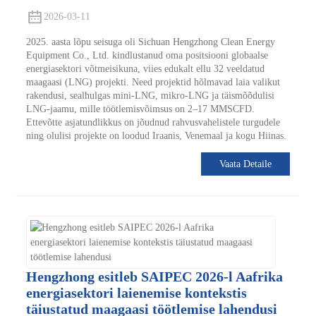
2026-03-11
2025. aasta lõpu seisuga oli Sichuan Hengzhong Clean Energy
Equipment Co., Ltd. kindlustanud oma positsiooni globaalse
energiasektori võtmeisikuna, viies edukalt ellu 32 veeldatud
maagaasi (LNG) projekti. Need projektid hõlmavad laia valikut
rakendusi, sealhulgas mini-LNG, mikro-LNG ja täismõõdulisi
LNG-jaamu, mille töötlemisvõimsus on 2–17 MMSCFD.
Ettevõtte asjatundlikkus on jõudnud rahvusvahelistele turgudele
ning olulisi projekte on loodud Iraanis, Venemaal ja kogu Hiinas.
Vaata Detaile
Hengzhong esitleb SAIPEC 2026-l Aafrika
energiasektori laienemise kontekstis
täiustatud maagaasi töötlemise lahendusi