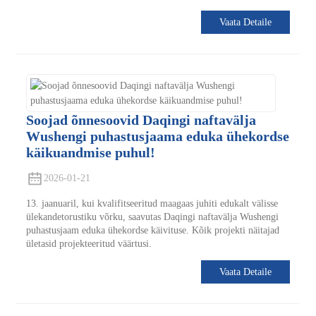
Vaata Detaile
Soojad õnnesoovid Daqingi naftavälja
Wushengi puhastusjaama eduka ühekordse
käikuandmise puhul!
2026-01-21
13. jaanuaril, kui kvalifitseeritud maagaas juhiti edukalt välisse
ülekandetorustiku võrku, saavutas Daqingi naftavälja Wushengi
puhastusjaam eduka ühekordse käivituse. Kõik projekti näitajad
ületasid projekteeritud väärtusi.
Vaata Detaile