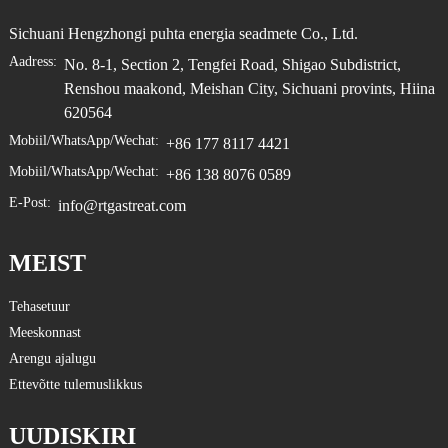
Sichuani Hengzhongi puhta energia seadmete Co., Ltd.
Aadress:
No. 8-1, Section 2, Tengfei Road, Shigao Subdistrict,
Renshou maakond, Meishan City, Sichuani provints, Hiina
620564
Mobiil/WhatsApp/Wechat:
+86 177 8117 4421
Mobiil/WhatsApp/Wechat:
+86 138 8076 0589
E-Post:
info@rtgastreat.com
MEIST
Tehasetuur
Meeskonnast
Arengu ajalugu
Ettevõtte tulemuslikkus
UUDISKIRI