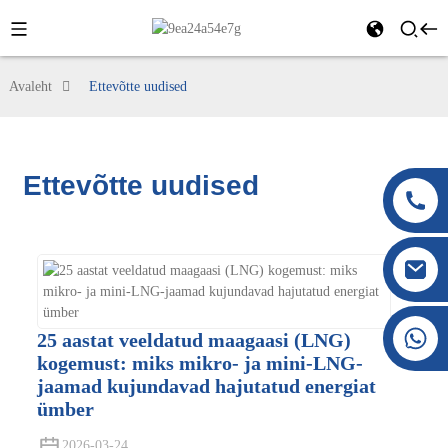
Avaleht
Ettevõtte uudised
Ettevõtte uudised
+86 177 8117 4421
25 aastat veeldatud maagaasi (LNG)
+86 138 8076 0589
kogemust: miks mikro- ja mini-LNG-
jaamad kujundavad hajutatud energiat
ümber
2026-03-24