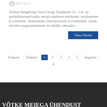
2025-10-11
Sichuan Hengzhong Clean Energy Equipment Co., Ltd. on
spetsialiseerunud puhta energia seadmete uurimisele, arendamisele
ja tootmisele. Keskendudes innovatsioonile ja kvaliteedile, pakub
ettevõte maagaasitööstusele terviklikke lahendusi.
Vaata Detaile
Esimene
Eelmine
1
2
3
4
5
Järgmine
Vi
6
VÕTKE MEIEGA ÜHENDUST