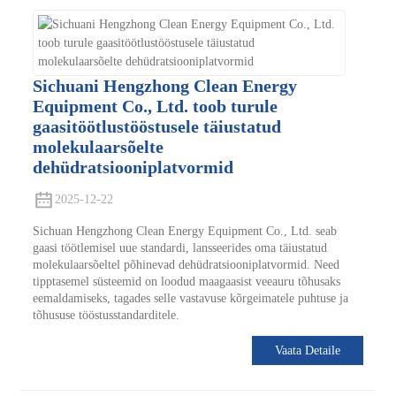
Sichuani Hengzhong Clean Energy
Equipment Co., Ltd. toob turule
gaasitöötlustööstusele täiustatud
molekulaarsõelte
dehüdratsiooniplatvormid
2025-12-22
Sichuan Hengzhong Clean Energy Equipment Co., Ltd. seab
gaasi töötlemisel uue standardi, lansseerides oma täiustatud
molekulaarsõeltel põhinevad dehüdratsiooniplatvormid. Need
tipptasemel süsteemid on loodud maagaasist veeauru tõhusaks
eemaldamiseks, tagades selle vastavuse kõrgeimatele puhtuse ja
tõhususe tööstusstandarditele.
Vaata Detaile