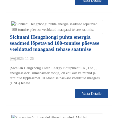
Vaata Detaile
Sichuani Hengzhongi puhta energia
seadmed lõpetavad 100-tonnise päevase
veeldatud maagaasi tehase saatmise
2025-11-26
[Sichuan Hengzhong Clean Energy Equipment Co., Ltd.],
energiasektori silmapaistev tootja, on edukalt valminud ja
tarninud tipptasemel 100-tonnise päevase veeldatud maagaasi
(LNG) tehase.
Vaata Detaile