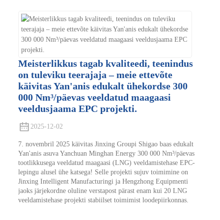
Meisterlikkus tagab kvaliteedi, teenindus
on tuleviku teerajaja – meie ettevõte
käivitas Yan'anis edukalt ühekordse 300
000 Nm³/päevas veeldatud maagaasi
veeldusjaama EPC projekti.
2025-12-02
7. novembril 2025 käivitas Jinxing Groupi Shigao baas edukalt
Yan'anis asuva Yanchuan Minghan Energy 300 000 Nm³/päevas
tootlikkusega veeldatud maagaasi (LNG) veeldamistehase EPC-
lepingu alusel ühe katsega! Selle projekti sujuv toimimine on
Jinxing Intelligent Manufacturingi ja Hengzhong Equipmenti
jaoks järjekordne oluline verstapost pärast enam kui 20 LNG
veeldamistehase projekti stabiilset toimimist loodepiirkonnas.