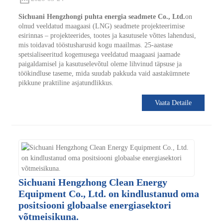
Sichuani Hengzhongi puhta energia seadmete Co., Ltd.
on
olnud veeldatud maagaasi (LNG) seadmete projekteerimise
esirinnas – projekteerides, tootes ja kasutusele võttes lahendusi,
mis toidavad tööstusharusid kogu maailmas. 25-aastase
spetsialiseeritud kogemusega veeldatud maagaasi jaamade
paigaldamisel ja kasutuselevõtul oleme lihvinud täpsuse ja
töökindluse taseme, mida suudab pakkuda vaid aastakümnete
pikkune praktiline asjatundlikkus.
Vaata Detaile
Sichuani Hengzhong Clean Energy
Equipment Co., Ltd. on kindlustanud oma
positsiooni globaalse energiasektori
võtmeisikuna.