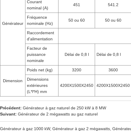
Courant
451
541.2
nominal (A)
Fréquence
50 ou 60
50 ou 60
Générateur
nominale (Hz)
Raccordement
d'alimentation
Facteur de
puissance
Délai de 0,8 l
Délai de 0,8 l
nominale
Poids net (kg)
3200
3600
Dimensions
Dimension
extérieures
4200X1500X2450
4200X1500X2450
(L*l*H) mm
Précédent:
Générateur à gaz naturel de 250 kW à 8 MW
Suivant:
Générateur de 2 mégawatts au gaz naturel
Générateur à gaz 1000 kW, Générateur à gaz 2 mégawatts, Générateu