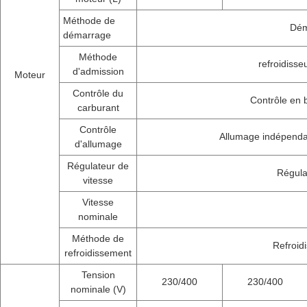
Méthode de
Dém
démarrage
Méthode
refroidisse
d'admission
Moteur
Contrôle du
Contrôle en 
carburant
Contrôle
Allumage indépenda
d'allumage
Régulateur de
Régulat
vitesse
Vitesse
nominale
Méthode de
Refroid
refroidissement
Tension
230/400
230/400
nominale (V)