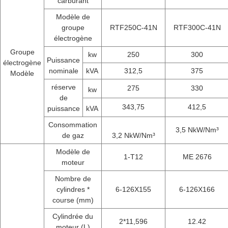
carburant
Modèle de
groupe
RTF250C-41N
RTF300C-41N
électrogène
Groupe
kw
250
300
Puissance
électrogène
nominale
kVA
312,5
375
Modèle
réserve
275
330
kw
de
343,75
412,5
puissance
kVA
Consommation
3,5 NkW/Nm³
de gaz
3,2 NkW/Nm³
Modèle de
1-T12
ME 2676
moteur
Nombre de
cylindres *
6-126X155
6-126X166
course (mm)
Cylindrée du
2*11,596
12.42
moteur (L)