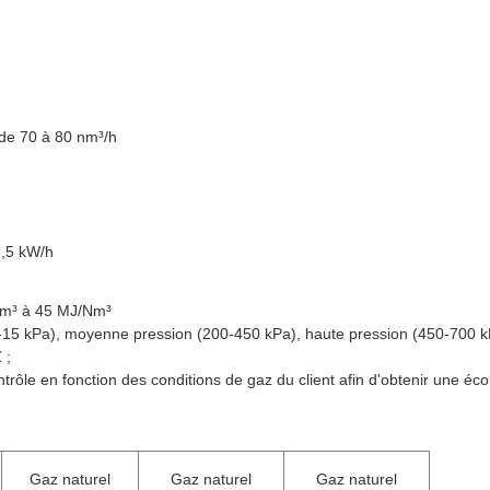
e
 de 70 à 80 nm³/h
3,5 kW/h
/Nm³ à 45 MJ/Nm³
(3-15 kPa), moyenne pression (200-450 kPa), haute pression (450-700 k
 ;
ntrôle en fonction des conditions de gaz du client afin d'obtenir une éc
Gaz naturel
Gaz naturel
Gaz naturel