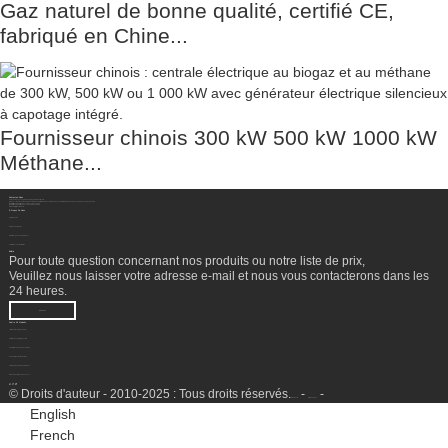
Gaz naturel de bonne qualité, certifié CE,
fabriqué en Chine...
Fournisseur chinois 300 kW 500 kW 1000 kW
Méthane...
Contactez-Nous
Sichuan Hengzhong Clean Energy Equipment Co., Ltd.
Adresse:
No. 8-1, section 2, route Tengfei, sous-district de Shigao, comté de Renshou, ville de Meishan, province du Sichuan, Chine 620564
Mobile/WhatsApp/WeChat :
+86 177 8117 4421
Mobile/WhatsApp/WeChat :
+86 138 8076 0589
E-Mail:
info@rtgastreat.com
À Propos De Nous
Visite de l'usine
À propos de l'équipe
Historique du développement
Performance de l'entreprise
Bulletin
Pour toute question concernant nos produits ou notre liste de prix,
Veuillez nous laisser votre adresse e-mail et nous vous contacterons dans les
24 heures.
ENQUÊTE
Centre De Produits
Traitement des têtes de puits
Unité de récupération de LGN
Conditionnement au gaz naturel
Usine de liquéfaction de GNL
Unité de production d'hydrogène
Groupe électrogène à essence
© Droits d'auteur - 2010-2025 : Tous droits réservés.
-
-
Plan du site
SitemapTrans
English
French