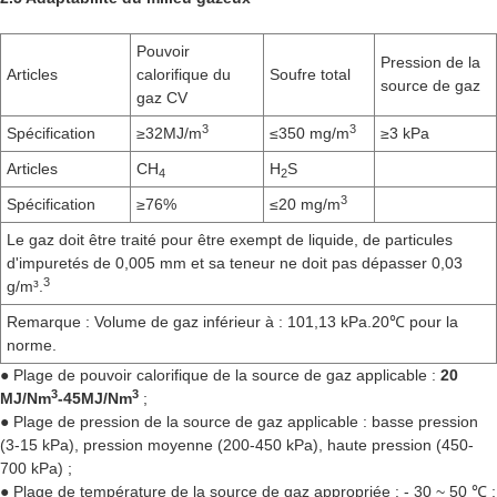
Pouvoir
Pression de la
Articles
calorifique du
Soufre total
source de gaz
gaz CV
3
3
Spécification
≥32MJ/m
≤350 mg/m
≥3 kPa
Articles
CH
H
S
4
2
3
Spécification
≥76%
≤20 mg/m
Le gaz doit être traité pour être exempt de liquide, de particules
d'impuretés de 0,005 mm et sa teneur ne doit pas dépasser 0,03
3
g/m³.
Remarque : Volume de gaz inférieur à : 101,13 kPa.20℃ pour la
norme.
● Plage de pouvoir calorifique de la source de gaz applicable :
20
3
3
MJ/Nm
-45MJ/Nm
;
● Plage de pression de la source de gaz applicable : basse pression
(3-15 kPa), pression moyenne (200-450 kPa), haute pression (450-
700 kPa) ;
● Plage de température de la source de gaz appropriée : - 30 ~ 50 ℃ ;