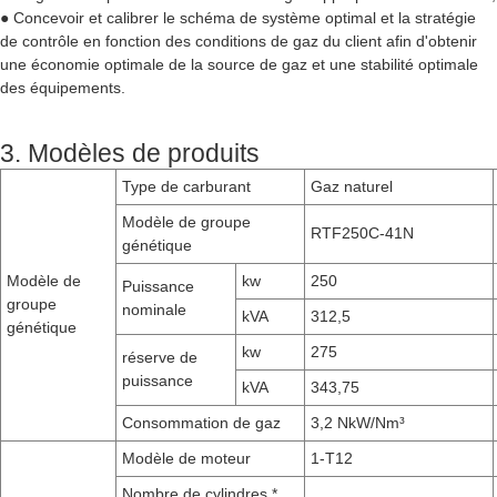
● Concevoir et calibrer le schéma de système optimal et la stratégie
de contrôle en fonction des conditions de gaz du client afin d'obtenir
une économie optimale de la source de gaz et une stabilité optimale
des équipements.
3. Modèles de produits
Type de carburant
Gaz naturel
Modèle de groupe
RTF250C-41N
génétique
Modèle de
kw
250
Puissance
groupe
nominale
kVA
312,5
génétique
kw
275
réserve de
puissance
kVA
343,75
Consommation de gaz
3,2 NkW/Nm³
Modèle de moteur
1-T12
Nombre de cylindres *