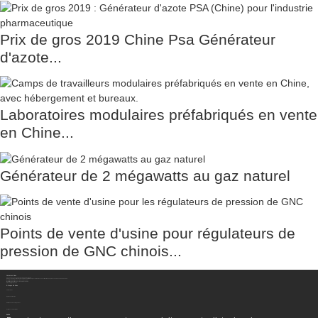
Prix ​​de gros 2019 Chine Psa Générateur
d'azote...
Laboratoires modulaires préfabriqués en vente
en Chine...
Générateur de 2 mégawatts au gaz naturel
Points de vente d'usine pour régulateurs de
pression de GNC chinois...
Contactez-Nous
Sichuan Hengzhong Clean Energy Equipment Co., Ltd.
Adresse:
No. 8-1, section 2, route Tengfei, sous-district de Shigao, comté de Renshou, ville de Meishan, province du Sichuan, Chine 620564
Mobile/WhatsApp/WeChat :
+86 177 8117 4421
Mobile/WhatsApp/WeChat :
+86 138 8076 0589
E-Mail:
info@rtgastreat.com
À Propos De Nous
Visite de l'usine
À propos de l'équipe
Historique du développement
Performance de l'entreprise
Bulletin