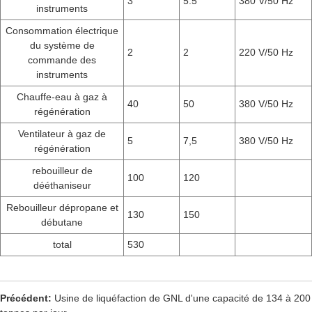
3
5.5
380 V/50 Hz
instruments
Consommation électrique
du système de
2
2
220 V/50 Hz
commande des
instruments
Chauffe-eau à gaz à
40
50
380 V/50 Hz
régénération
Ventilateur à gaz de
5
7,5
380 V/50 Hz
régénération
rebouilleur de
100
120
dééthaniseur
Rebouilleur dépropane et
130
150
débutane
total
530
Précédent:
Usine de liquéfaction de GNL d'une capacité de 134 à 200