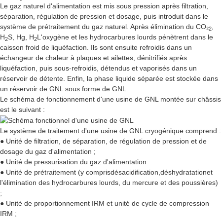
Le gaz naturel d'alimentation est mis sous pression après filtration,
séparation, régulation de pression et dosage, puis introduit dans le
système de prétraitement du gaz naturel. Après élimination du CO₂
,
2
H
S, Hg, H
L'oxygène et les hydrocarbures lourds pénètrent dans le
2
2
caisson froid de liquéfaction. Ils sont ensuite refroidis dans un
échangeur de chaleur à plaques et ailettes, dénitrifiés après
liquéfaction, puis sous-refroidis, détendus et vaporisés dans un
réservoir de détente. Enfin, la phase liquide séparée est stockée dans
un réservoir de GNL sous forme de GNL.
Le schéma de fonctionnement d'une usine de GNL montée sur châssis
est le suivant :
Le système de traitement d'une usine de GNL cryogénique comprend :
● Unité de filtration, de séparation, de régulation de pression et de
dosage du gaz d'alimentation ;
● Unité de pressurisation du gaz d'alimentation
● Unité de prétraitement (y compris
désacidification
,
déshydratation
et
l'élimination des hydrocarbures lourds, du mercure et des poussières)
;
● Unité de proportionnement IRM et unité de cycle de compression
IRM ;