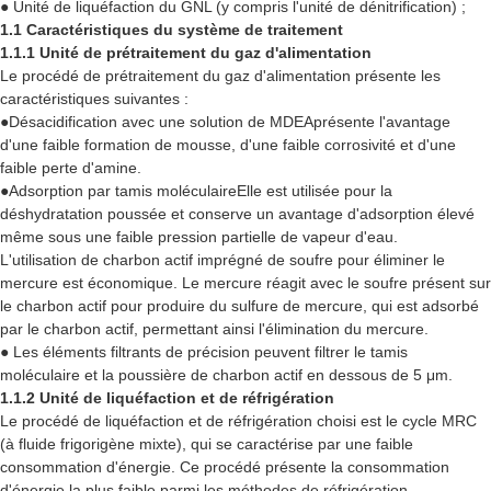
● Unité de liquéfaction du GNL (y compris l'unité de dénitrification) ;
1.1 Caractéristiques du système de traitement
1.1.1 Unité de prétraitement du gaz d'alimentation
Le procédé de prétraitement du gaz d'alimentation présente les
caractéristiques suivantes :
●
Désacidification avec une solution de MDEA
présente l'avantage
d'une faible formation de mousse, d'une faible corrosivité et d'une
faible perte d'amine.
●
Adsorption par tamis moléculaire
Elle est utilisée pour la
déshydratation poussée et conserve un avantage d'adsorption élevé
même sous une faible pression partielle de vapeur d'eau.
L'utilisation de charbon actif imprégné de soufre pour éliminer le
mercure est économique. Le mercure réagit avec le soufre présent sur
le charbon actif pour produire du sulfure de mercure, qui est adsorbé
par le charbon actif, permettant ainsi l'élimination du mercure.
● Les éléments filtrants de précision peuvent filtrer le tamis
moléculaire et la poussière de charbon actif en dessous de 5 μm.
1.1.2 Unité de liquéfaction et de réfrigération
Le procédé de liquéfaction et de réfrigération choisi est le cycle MRC
(à fluide frigorigène mixte), qui se caractérise par une faible
consommation d'énergie. Ce procédé présente la consommation
d'énergie la plus faible parmi les méthodes de réfrigération