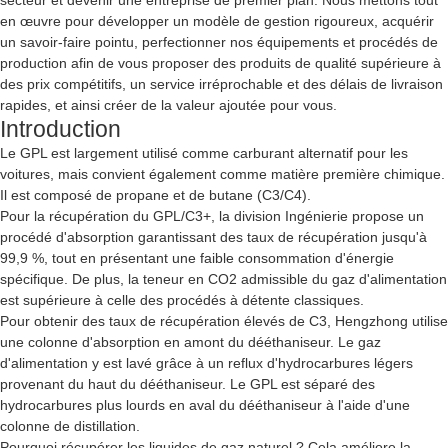
secteur et devenir une entreprise de premier plan. Nous mettons tout
en œuvre pour développer un modèle de gestion rigoureux, acquérir
un savoir-faire pointu, perfectionner nos équipements et procédés de
production afin de vous proposer des produits de qualité supérieure à
des prix compétitifs, un service irréprochable et des délais de livraison
rapides, et ainsi créer de la valeur ajoutée pour vous.
Introduction
Le GPL est largement utilisé comme carburant alternatif pour les
voitures, mais convient également comme matière première chimique.
Il est composé de propane et de butane (C3/C4).
Pour la récupération du GPL/C3+, la division Ingénierie propose un
procédé d'absorption garantissant des taux de récupération jusqu'à
99,9 %, tout en présentant une faible consommation d'énergie
spécifique. De plus, la teneur en CO2 admissible du gaz d'alimentation
est supérieure à celle des procédés à détente classiques.
Pour obtenir des taux de récupération élevés de C3, Hengzhong utilise
une colonne d'absorption en amont du dééthaniseur. Le gaz
d'alimentation y est lavé grâce à un reflux d'hydrocarbures légers
provenant du haut du dééthaniseur. Le GPL est séparé des
hydrocarbures plus lourds en aval du dééthaniseur à l'aide d'une
colonne de distillation.
Pourquoi récupérer les liquides de gaz naturel ? Cela améliore la