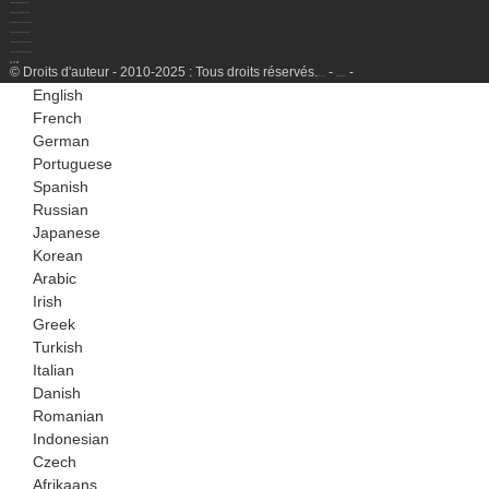
Traitement des têtes de puits
Unité de récupération de LGN
Conditionnement au gaz naturel
Usine de liquéfaction de GNL
Unité de production d'hydrogène
Groupe électrogène à essence
© Droits d'auteur - 2010-2025 : Tous droits réservés.
-
-
Plan du site
SitemapTrans
English
French
German
Portuguese
Spanish
Russian
Japanese
Korean
Arabic
Irish
Greek
Turkish
Italian
Danish
Romanian
Indonesian
Czech
Afrikaans