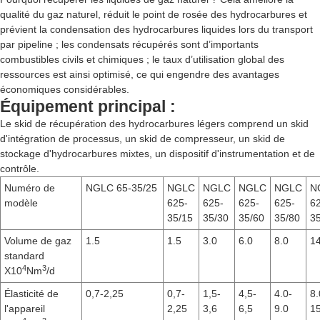
qualité du gaz naturel, réduit le point de rosée des hydrocarbures et
prévient la condensation des hydrocarbures liquides lors du transport
par pipeline ; les condensats récupérés sont d’importants
combustibles civils et chimiques ; le taux d’utilisation global des
ressources est ainsi optimisé, ce qui engendre des avantages
économiques considérables.
Équipement principal :
Le skid de récupération des hydrocarbures légers comprend un skid
d'intégration de processus, un skid de compresseur, un skid de
stockage d'hydrocarbures mixtes, un dispositif d'instrumentation et de
contrôle.
Numéro de
NGLC 65-35/25
NGLC
NGLC
NGLC
NGLC
N
modèle
625-
625-
625-
625-
6
35/15
35/30
35/60
35/80
3
Volume de gaz
1.5
1.5
3.0
6.0
8.0
14
standard
4
3
X10
Nm
/d
Élasticité de
0,7-2,25
0,7-
1,5-
4,5-
4.0-
8.
l'appareil
2,25
3,6
6,5
9.0
15