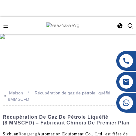
e
Maison
Récupération de gaz de pétrole liquéfié
>>
8MMSCFD
+86 177 8117 4421
+86 138 8076 0589
Récupération De Gaz De Pétrole Liquéfié
(8 MMSCFD) – Fabricant Chinois De Premier Plan
Sichuan
Rongteng
Automation Equipment Co., Ltd. est fière de