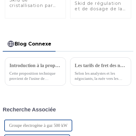
Skid de
Skid de régulation
cristallisation par
et de dosage de la
évaporation
pression du gaz
Blog Connexe
Introduction à la proposition de procédé de traitement du gaz naturel 5MMSCMD
Les tarifs de fret des navires transportant du gaz naturel liquéfié (GNL) atteignent des niveaux records
Cette proposition technique
Selon les analystes et les
provient de l'usine de
négociants, la ruée vers les
traitement de gaz naturel du
navires de GNL pourrait
client. Le débit total de gaz
engendrer une nouvelle
étant de 5 MMSCMD, pour des
pénurie majeure sur le marché
raisons de transport et autres, il
de l'énergie : un nombre
est divisé en six groupes de gaz
insuffisant de navires pour
Recherche Associée
naturel de 5 MMSCMD.
transporter le GNL des
exportateurs aux acheteurs. Les
tarifs de fret pour le GNL...
Groupe électrogène à gaz 500 kW