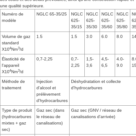
une qualité supérieure.
Numéro de
NGLC 65-35/25
NGLC
NGLC
NGLC
NGLC
N
modèle
625-
625-
625-
625-
6
35/15
35/30
35/60
35/80
3
Volume de gaz
1.5
1.5
3.0
6.0
8.0
14
standard
4
3
X10
Nm
/d
Élasticité de
0,7-2,25
0,7-
1,5-
4,5-
4.0-
8.
l'appareil
2,25
3,6
6,5
9.0
15
4
3
X10
Nm
/d
Méthode de
Injection
Déshydratation et collecte
traitement
d'alcool et
d'hydrocarbures
prélèvement
d'hydrocarbures
Type de produit
Gaz sec (dans
Gaz sec (GNV / réseau de
(hydrocarbures
le réseau de
canalisations d'arrivée)
mixtes + gaz
canalisations)
sec)