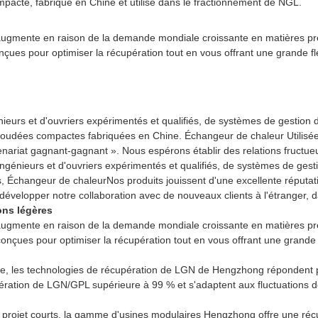
, augmente en raison de la demande mondiale croissante en matières pre
es pour optimiser la récupération tout en vous offrant une grande flexi
eurs et d'ouvriers expérimentés et qualifiés, de systèmes de gestion d
s soudées compactes fabriquées en Chine.
Échangeur de chaleur
Utilisé
tenariat gagnant-gagnant ». Nous espérons établir des relations fructu
génieurs et d'ouvriers expérimentés et qualifiés, de systèmes de gesti
s
,
Échangeur de chaleur
Nos produits jouissent d'une excellente réputati
t développer notre collaboration avec de nouveaux clients à l'étranger,
ons légères
, augmente en raison de la demande mondiale croissante en matières pre
çues pour optimiser la récupération tout en vous offrant une grande fle
e, les technologies de récupération de LGN de ​​Hengzhong répondent plu
ration de LGN/GPL supérieure à 99 % et s'adaptent aux fluctuations de
 de projet courts, la gamme d'usines modulaires Hengzhong offre une réc