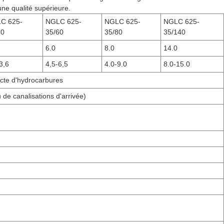
une qualité supérieure.
C 625-
NGLC 625-
NGLC 625-
NGLC 625-
30
35/60
35/80
35/140
6.0
8.0
14.0
3,6
4,5-6,5
4.0-9.0
8.0-15.0
ecte d'hydrocarbures
de canalisations d'arrivée)