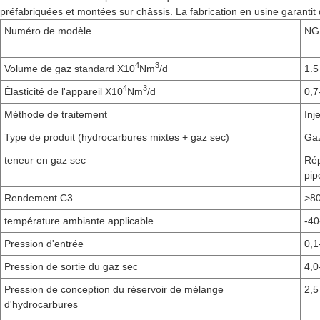
préfabriquées et montées sur châssis. La fabrication en usine garantit d
Numéro de modèle
NG
4
3
Volume de gaz standard X10
Nm
/d
1.5
4
3
Élasticité de l'appareil X10
Nm
/d
0,7
Méthode de traitement
Inj
Type de produit (hydrocarbures mixtes + gaz sec)
Gaz
teneur en gaz sec
Rép
pip
Rendement C3
>80
température ambiante applicable
-40
Pression d'entrée
0,1
Pression de sortie du gaz sec
4,0
Pression de conception du réservoir de mélange
2,
d'hydrocarbures