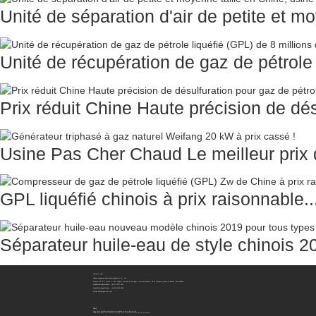
Unité de séparation d'air de petite et mo
Unité de récupération de gaz de pétrol
Prix ​​réduit Chine Haute précision de dés
Usine Pas Cher Chaud Le meilleur prix d
GPL liquéfié chinois à prix raisonnable..
Séparateur huile-eau de style chinois 20
Contactez-Nous
Sichuan Hengzhong Clean Energy Equipment Co., Ltd.
Adresse:
No. 8-1, section 2, route Tengfei, sous-district de Shigao, comté de Renshou, ville de Meishan, province du Sichuan, Chine 620564
Mobile/WhatsApp/WeChat :
+86 177 8117 4421
Mobile/WhatsApp/WeChat :
+86 138 8076 0589
E-Mail:
info@rtgastreat.com
Bulletin
Pour toute question concernant nos produits ou notre liste de prix,
Veuillez nous laisser votre adresse e-mail et nous vous contacterons dans les 24 heures.