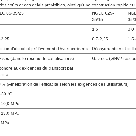
es coûts et des délais prévisibles, ainsi qu'une construction rapide et 
LC 65-35/25
NGLC 625-
NGL
35/15
35/
1.5
3.0
-2,25
0,7-2,25
1,5-
ection d'alcool et prélèvement d'hydrocarbures
Déshydratation et coll
 sec (dans le réseau de canalisations)
Gaz sec (GNV / réseau 
ondre aux exigences du transport par
eline
 % (Amélioration de l'efficacité selon les exigences des utilisateurs)
-50 °C
-10,0 MPa
-23,0 MPa
5 MPa