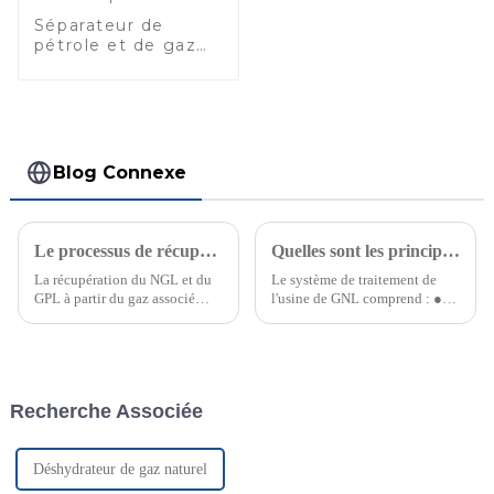
Séparateur de
pétrole et de gaz
pour le traitement
des têtes de puits
Blog Connexe
Le processus de récupération des hydrocarbures légers à partir du gaz associé dans les champs pétroliers (2)
Quelles sont les principales utilisations et modes de transport du GNL ?
La récupération du NGL et du
Le système de traitement de
GPL à partir du gaz associé
l'usine de GNL comprend : ●
dans les champs pétroliers est
Unité de filtration, de
un processus critique qui non
séparation, de régulation de
seulement ajoute de la valeur
pression et de dosage du gaz
au flux de gaz, mais contribue
d'alimentation ; ● Unité de
également à la sécurité
pressurisation du gaz
Recherche Associée
énergétique et à la durabilité
d'alimentation ; ● Unité de
environnementale...
prétraitement (y compris...
Déshydrateur de gaz naturel