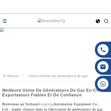
e
>>
Maison
Usine chinoise de générateurs de gaz
+86 177 8117 4421
+86 138 8076 0589
Meilleure Usine De Générateurs De Gaz En Chine :
Exportateurs Fiables Et De Confiance
Bienvenue au Sichuan
Rongteng
Automation Equipment Co.,
Ltd., leader chinois dans la fabrication de générateurs de gaz,