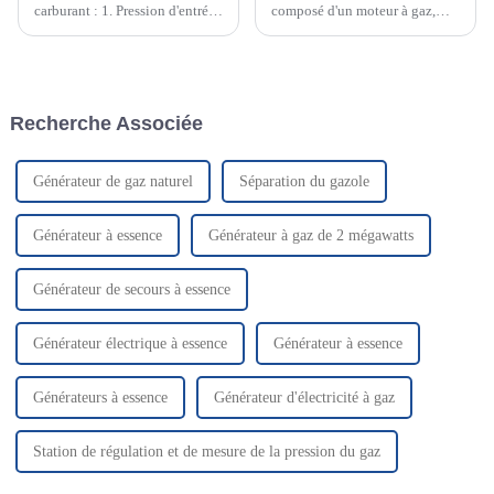
carburant : 1. Pression d'entrée
composé d'un moteur à gaz,
du groupe électrogène GNL :
d'un générateur, d'une armoire
0,4 Mpa-0,7 Mpa 2. Pression
de commande et d'autres
d'entrée du groupe électrogène
composants. Le moteur à gaz et
GNC : 0,1 Mpa-0,7 Mpa 3.
le générateur sont installés sur
Pression d'entrée du groupe
le même châssis en acier.
Recherche Associée
électrogène biogaz : 3,5 Kpa-
L'unité utilise du gaz naturel,
10 Kpa 4. Pression d'entrée du
du gaz naturel et du gaz
tuyau...
naturel.
Générateur de gaz naturel
Séparation du gazole
Générateur à essence
Générateur à gaz de 2 mégawatts
Générateur de secours à essence
Générateur électrique à essence
Générateur à essence
Générateurs à essence
Générateur d'électricité à gaz
Station de régulation et de mesure de la pression du gaz