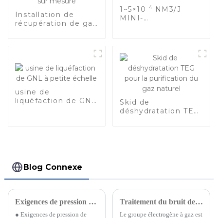
4
1~5×10
NM3/J
Installation de
MINI-
récupération de gaz
LIQUÉFACTION DE
de pétrole liquéfié
GNL
sur skid de
récupération de
GPL sur mesure
usine de
liquéfaction de GNL
Skid de
à petite échelle
déshydratation TEG
pour la purification
du gaz naturel
Blog Connexe
Exigences de pression de carburant et exigences d'installation de notre groupe électrogène à gaz
Traitement du bruit des groupes électrogènes à gaz
● Exigences de pression de
Le groupe électrogène à gaz est