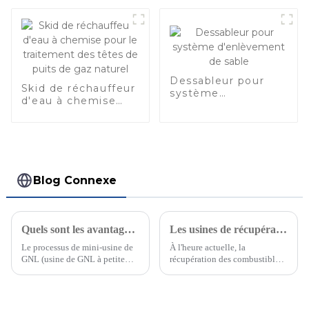
du gaz naturel
purification du gaz
combustible
Dessableur pour
Skid de réchauffeur
système
d'eau à chemise
d'enlèvement de
pour le traitement
sable
des têtes de puits
de gaz naturel
Blog Connexe
Quels sont les avantages remarquables des véhicules au GNL par rapport aux véhicules au GNC ?
Les usines de récupération de GPL sont utilisées dans les champs pétroliers offshore
Le processus de mini-usine de
À l'heure actuelle, la
GNL (usine de GNL à petite
récupération des combustibles
échelle) comprend
fossiles non renouvelables est
principalement 4 unités comme
encore une tâche extrêmement
suit. 1 Unité de régulation de
ardue, et les équipements et
pression et de dosage 2 Unité
technologies nécessaires à la