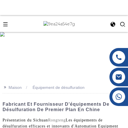
e
>>
Maison
Équipement de désulfuration
+86 177 8117 4421
+86 138 8076 0589
Fabricant Et Fournisseur D'équipements De
Désulfuration De Premier Plan En Chine
Présentation du Sichuan
Rongteng
Les équipements de
désulfuration efficaces et innovants d'Automation Equipment