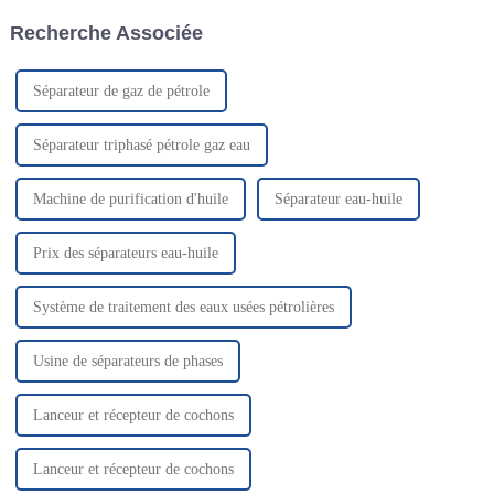
de désacidification 3 Unité de
récupération, au traitement et à
Recherche Associée
séchage Gad et d'élimination
la réutilisation du gaz de
du mercure 4 Lique...
pétrole liquéfié sur une base f...
Séparateur de gaz de pétrole
Séparateur triphasé pétrole gaz eau
Machine de purification d'huile
Séparateur eau-huile
Prix ​​des séparateurs eau-huile
Système de traitement des eaux usées pétrolières
Usine de séparateurs de phases
Lanceur et récepteur de cochons
Lanceur et récepteur de cochons