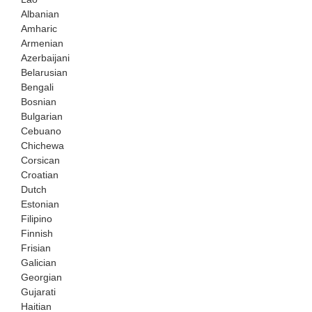
Albanian
Amharic
Armenian
Azerbaijani
Belarusian
Bengali
Bosnian
Bulgarian
Cebuano
Chichewa
Corsican
Croatian
Dutch
Estonian
Filipino
Finnish
Frisian
Galician
Georgian
Gujarati
Haitian