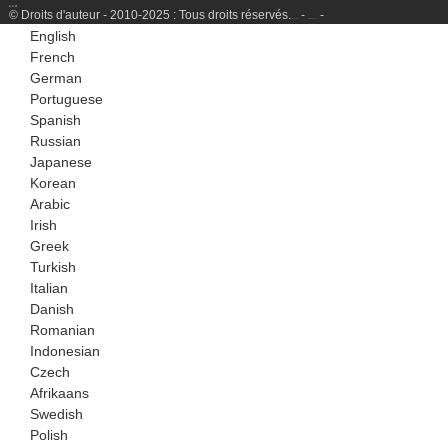
© Droits d'auteur - 2010-2025 : Tous droits réservés.
-
-
Plan du site
SitemapTrans
English
French
German
Portuguese
Spanish
Russian
Japanese
Korean
Arabic
Irish
Greek
Turkish
Italian
Danish
Romanian
Indonesian
Czech
Afrikaans
Swedish
Polish