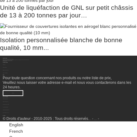
Unité de liquéfaction de GNL sur petit châssis
de 13 à 200 tonnes par jour…
Isolation personnalisée blanche de bonne
qualité, 10 mm...
Contactez-Nous
Sichuan Hengzhong Clean Energy Equipment Co., Ltd.
Adresse:
No. 8-1, section 2, route Tengfei, sous-district de Shigao, comté de Renshou, ville de Meishan, province du Sichuan, Chine 620564
Mobile/WhatsApp/WeChat :
+86 177 8117 4421
Mobile/WhatsApp/WeChat :
+86 138 8076 0589
E-Mail:
info@rtgastreat.com
À Propos De Nous
Visite de l'usine
À propos de l'équipe
Historique du développement
Performance de l'entreprise
Bulletin
Pour toute question concernant nos produits ou notre liste de prix,
Veuillez nous laisser votre adresse e-mail et nous vous contacterons dans les
24 heures.
ENQUÊTE
Centre De Produits
Traitement des têtes de puits
Unité de récupération de LGN
Conditionnement au gaz naturel
Usine de liquéfaction de GNL
Unité de production d'hydrogène
Groupe électrogène à essence
© Droits d'auteur - 2010-2025 : Tous droits réservés.
-
-
Plan du site
SitemapTrans
English
French