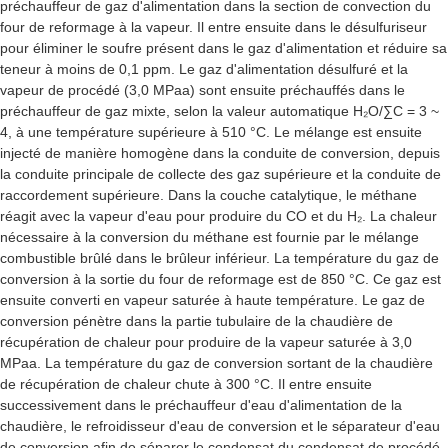
préchauffeur de gaz d'alimentation dans la section de convection du
four de reformage à la vapeur. Il entre ensuite dans le désulfuriseur
pour éliminer le soufre présent dans le gaz d'alimentation et réduire sa
teneur à moins de 0,1 ppm. Le gaz d'alimentation désulfuré et la
vapeur de procédé (3,0 MPaa) sont ensuite préchauffés dans le
préchauffeur de gaz mixte, selon la valeur automatique H₂O/∑C = 3 ~
4, à une température supérieure à 510 °C. Le mélange est ensuite
injecté de manière homogène dans la conduite de conversion, depuis
la conduite principale de collecte des gaz supérieure et la conduite de
raccordement supérieure. Dans la couche catalytique, le méthane
réagit avec la vapeur d'eau pour produire du CO et du H₂. La chaleur
nécessaire à la conversion du méthane est fournie par le mélange
combustible brûlé dans le brûleur inférieur. La température du gaz de
conversion à la sortie du four de reformage est de 850 °C. Ce gaz est
ensuite converti en vapeur saturée à haute température. Le gaz de
conversion pénètre dans la partie tubulaire de la chaudière de
récupération de chaleur pour produire de la vapeur saturée à 3,0
MPaa. La température du gaz de conversion sortant de la chaudière
de récupération de chaleur chute à 300 °C. Il entre ensuite
successivement dans le préchauffeur d'eau d'alimentation de la
chaudière, le refroidisseur d'eau de conversion et le séparateur d'eau
de conversion afin de séparer le condensat du condensat de procédé.