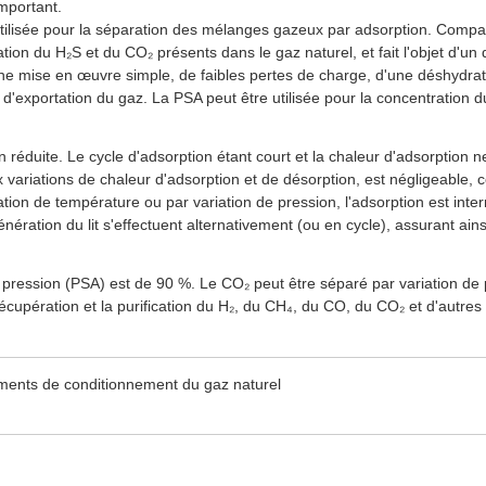
important.
ilisée pour la séparation des mélanges gazeux par adsorption. Comparé
ion du H₂S et du CO₂ présents dans le gaz naturel, et fait l'objet d'u
e mise en œuvre simple, de faibles pertes de charge, d'une déshydrata
 d'exportation du gaz. La PSA peut être utilisée pour la concentration d
 réduite. Le cycle d'adsorption étant court et la chaleur d'adsorption ne
x variations de chaleur d'adsorption et de désorption, est négligeable
riation de température ou par variation de pression, l'adsorption est inte
génération du lit s'effectuent alternativement (ou en cycle), assurant ain
pression (PSA) est de 90 %. Le CO₂ peut être séparé par variation de 
récupération et la purification du H₂, du CH₄, du CO, du CO₂ et d'autres
ments de conditionnement du gaz naturel