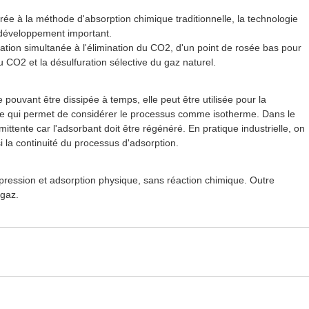
e à la méthode d'absorption chimique traditionnelle, la technologie
n développement important.
tion simultanée à l'élimination du CO2, d'un point de rosée bas pour
u CO2 et la désulfuration sélective du gaz naturel.
 pouvant être dissipée à temps, elle peut être utilisée pour la
, ce qui permet de considérer le processus comme isotherme. Dans le
rmittente car l'adsorbant doit être régénéré. En pratique industrielle, on
si la continuité du processus d'adsorption.
pression et adsorption physique, sans réaction chimique. Outre
 gaz.