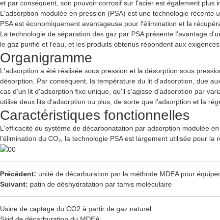
et par conséquent, son pouvoir corrosif sur l'acier est également plus 
L'adsorption modulée en pression (PSA) est une technologie récente ut
PSA est économiquement avantageuse pour l'élimination et la récupérat
La technologie de séparation des gaz par PSA présente l'avantage d'un
le gaz purifié et l'eau, et les produits obtenus répondent aux exigences
Organigramme
L'adsorption a été réalisée sous pression et la désorption sous pression
désorption. Par conséquent, la température du lit d'adsorption, due au
cas d'un lit d'adsorption fixe unique, qu'il s'agisse d'adsorption par va
utilise deux lits d'adsorption ou plus, de sorte que l'adsorption et la ré
Caractéristiques fonctionnelles
L'efficacité du système de décarbonatation par adsorption modulée en 
l'élimination du CO₂, la technologie PSA est largement utilisée pour la 
Précédent:
unité de décarburation par la méthode MDEA pour équipe
Suivant:
patin de déshydratation par tamis moléculaire
Usine de captage du CO2 à partir de gaz naturel
Skid de décarburation du MDEA