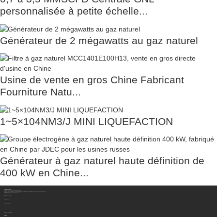
personnalisée à petite échelle...
Générateur de 2 mégawatts au gaz naturel
Usine de vente en gros Chine Fabricant
Fourniture Natu...
1~5×104NM3/J MINI LIQUEFACTION
Générateur à gaz naturel haute définition de
400 kW en Chine...
Contactez-Nous
Sichuan Hengzhong Clean Energy Equipment Co., Ltd.
Adresse:
No. 8-1, section 2, route Tengfei, sous-district de Shigao, comté de Renshou, ville de Meishan, province du Sichuan, Chine 620564
Mobile/WhatsApp/WeChat :
+86 177 8117 4421
Mobile/WhatsApp/WeChat :
+86 138 8076 0589
E-Mail:
info@rtgastreat.com
À Propos De Nous
Visite de l'usine
À propos de l'équipe
Historique du développement
Performance de l'entreprise
Bulletin