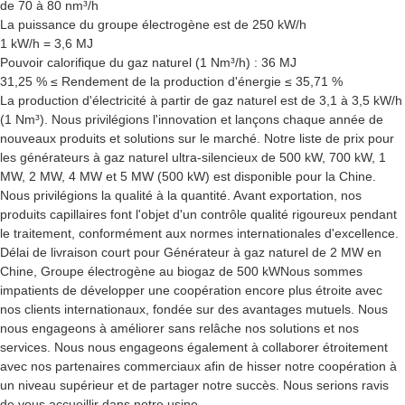
de 70 à 80 nm³/h
La puissance du groupe électrogène est de 250 kW/h
1 kW/h = 3,6 MJ
Pouvoir calorifique du gaz naturel (1 Nm³/h) : 36 MJ
31,25 % ≤ Rendement de la production d'énergie ≤ 35,71 %
La production d'électricité à partir de gaz naturel est de 3,1 à 3,5 kW/h
(1 Nm³). Nous privilégions l'innovation et lançons chaque année de
nouveaux produits et solutions sur le marché. Notre liste de prix pour
les générateurs à gaz naturel ultra-silencieux de 500 kW, 700 kW, 1
MW, 2 MW, 4 MW et 5 MW (500 kW) est disponible pour la Chine.
Nous privilégions la qualité à la quantité. Avant exportation, nos
produits capillaires font l'objet d'un contrôle qualité rigoureux pendant
le traitement, conformément aux normes internationales d'excellence.
Délai de livraison court pour
Générateur à gaz naturel de 2 MW en
Chine
,
Groupe électrogène au biogaz de 500 kW
Nous sommes
impatients de développer une coopération encore plus étroite avec
nos clients internationaux, fondée sur des avantages mutuels. Nous
nous engageons à améliorer sans relâche nos solutions et nos
services. Nous nous engageons également à collaborer étroitement
avec nos partenaires commerciaux afin de hisser notre coopération à
un niveau supérieur et de partager notre succès. Nous serions ravis
de vous accueillir dans notre usine.