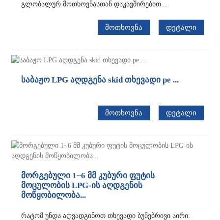
გლობალურ მოთხოვნასთან დაკავშირებით...
ᲛᲝᲗᲮᲝᲕᲜᲐ
ᲓᲔᲢᲐᲚᲘ
საბაჟო LPG აღდგენა skid თხევადი pe ...
ᲛᲝᲗᲮᲝᲕᲜᲐ
ᲓᲔᲢᲐᲚᲘ
მორგებული 1~6 მმ კუბური ფუტის
მოცულობის LPG-ის აღდგენის
მოწყობილობა...
რატომ უნდა აღვადგინოთ თხევადი ბუნებრივი აირი: