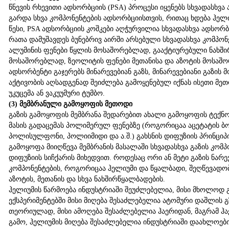
წნევის რხევითი ადსორბციის (PSA) პროცესი იყენებს სხვადასხვა
გარდა სხვა კომპონენტების ადსორბციისთვის, რითაც ხდება ჰე
წესი, PSA ადსორბციის კოშკები აღჭურვილია სხვადასხვა ადსორ
რათა დამუშავდეს ბუნებრივ აირში არსებული სხვადასხვა კომპო
ალუმინის ფენები წყლის მოსაშორებლად, გააქტიურებული ნახში
მოსაშორებლად, ზეოლიტის ფენები მეთანისა და აზოტის მოსაშორ
ადსორბენტი გაჯერებს მინარევებიან გაზს, მინარევებიანი გაზი
აქტივობის აღსადგენად შეიძლება გამოყენებულ იქნას ისეთი მე
უკუცემა ან ვაკუუმური ტუმბო.
(3) მემბრანული გამოყოფის მეთოდი
გაზის გამოყოფის მემბრანა შედარებით ახალი გამოყოფის ტექნო
მასის გადაცემას პოლიმერულ ფენებზე (როგორიცაა აცეტატის ბ
პოლისულფონი, პოლიიმიდი და ა.შ.) გახსნის დიფუზიის პრინცი
გამოყოფა მიიღწევა მემბრანის მასალაში სხვადასხვა გაზის კომპ
დიფუზიის სიჩქარის მიხედვით. როდესაც ორი ან მეტი გაზის ნარ
კომპონენტების, როგორიცაა ჰელიუმი და წყალბადი, შეღწევადო
აზოტის, მეთანის და სხვა ნახშირწყალბადების.
ჰელიუმის წარმოება ინდუსტრიაში შეუძლებელია, მისი მხოლოდ 
ექსპერიმენტებში მისი მიღება შესაძლებელია ატომური დაშლის 
თეორიულად, მისი ამოღება შესაძლებელია ჰაერიდან, მაგრამ ჰ
გამო, ჰელიუმის მიღება შესაძლებელია ინდუსტრიაში დაახლოები