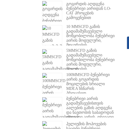
გოგირდის აღდგენა
ბუნებრივი აირიდან LO-
CAT პროცესის
გამოყენებით
10 MMSCFD გაზის
გადამამუშავებელი
მოწყობილობა ბუნებრივი
აირის მოდულური,
მოცურების
საწინააღმდეგო მცირე
5MMSCFD გაზის
ზომის თხევადი
გადამამუშავებელი
ბუნებრივი აირის ქარხანა
მოწყობილობა ბუნებრივი
აირის მოდულური,
მოცურების
საწინააღმდეგო მიკრო
100MMSCFD ბუნებრივი
თხევადი ბუნებრივი
აირის გოგირდის
აირის ქარხანა
მოცილების სრიალი
MDEA ხსნარის
პროცესით
ბუნებრივი აირის
გადამუშავებისთვის
აალების გაზის აღდგენა
და ნავთობის საბადოდან
თხევადი აირის, თხევადი
გაზისგან გაზის მოპოვება
ჰელიუმის მოპოვების
საცობი ბუნებრივი