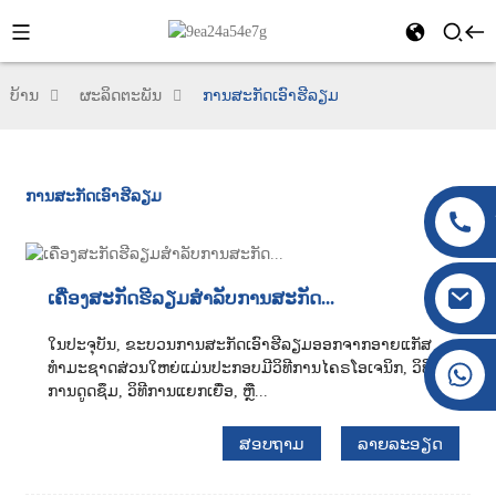
ບ້ານ
ຜະລິດຕະພັນ
ການສະກັດເອົາຮີລຽມ
ການສະກັດເອົາຮີລຽມ
ເຄື່ອງສະກັດຮີລຽມສຳລັບການສະກັດ...
ໃນປະຈຸບັນ, ຂະບວນການສະກັດເອົາຮີລຽມອອກຈາກອາຍແກັສ
+86 177 8117 4421
ທຳມະຊາດສ່ວນໃຫຍ່ແມ່ນປະກອບມີວິທີການໄຄຣໂອເຈນິກ, ວິທີ
ການດູດຊຶມ, ວິທີການແຍກເຍື່ອ, ຫຼື...
+86 138 8076 0589
ສອບຖາມ
ລາຍລະອຽດ