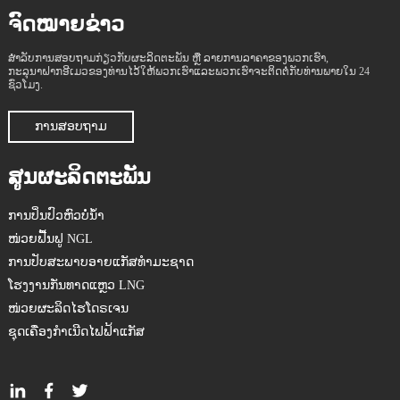
ຈົດໝາຍຂ່າວ
ສຳລັບການສອບຖາມກ່ຽວກັບຜະລິດຕະພັນ ຫຼື ລາຍການລາຄາຂອງພວກເຮົາ,
ກະລຸນາຝາກອີເມວຂອງທ່ານໄວ້ໃຫ້ພວກເຮົາແລະພວກເຮົາຈະຕິດຕໍ່ກັບທ່ານພາຍໃນ 24
ຊົ່ວໂມງ.
ການສອບຖາມ
ສູນຜະລິດຕະພັນ
ການປິ່ນປົວຫົວບໍ່ນ້ຳ
ໜ່ວຍຟື້ນຟູ NGL
ການປັບສະພາບອາຍແກັສທຳມະຊາດ
ໂຮງງານກັ່ນທາດແຫຼວ LNG
ໜ່ວຍຜະລິດໄຮໂດຣເຈນ
ຊຸດເຄື່ອງກຳເນີດໄຟຟ້າແກັສ