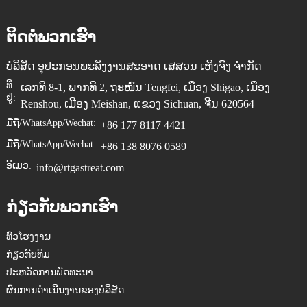
ຕິດຕໍ່ພວກເຮົາ
ບໍລິສັດ ອຸປະກອນພະລັງງານສະອາດ ເສສວນ ເຫິງຈົງ ຈຳກັດ
ທີ່
ເລກທີ 8-1, ພາກທີ 2, ຖະໜົນ Tengfei, ເມືອງ Shigao, ເມືອງ
ຢູ່:
Renshou, ເມືອງ Meishan, ແຂວງ Sichuan, ຈີນ 620564
ມືຖື/WhatsApp/Wechat:
+86 177 8117 4421
ມືຖື/WhatsApp/Wechat:
+86 138 8076 0589
ອີເມວ:
info@rtgastreat.com
ກ່ຽວກັບພວກເຮົາ
ທົວໂຮງງານ
ກ່ຽວກັບທີມ
ປະຫວັດການພັດທະນາ
ຜົນການດຳເນີນງານຂອງບໍລິສັດ