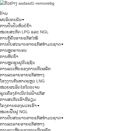
ບ້ານ
ຜະລິດຕະພັນ
ການປິ່ນປົວຫົວບໍ່ນ້ຳ
ໜ່ວຍສະກັດ LPG ແລະ NGL
ການກູ້ຄືນອາຍແກັສໄໝ້
ການປັບສະພາບອາຍແກັສທຳມະຊາດ
ການຫຼຸດຄາບອນ
ການຫົດນ້ຳ
ການຫຼຸດຊູນຟູຣິເຊຊັນ
ການລະເຫີຍຂອງການເກີດຜລຶກ
ການລະລາຍອາຍແກັສຫາງ
ໂຮງງານກັ່ນທາດແຫຼວ LNG
ໜ່ວຍຜະລິດໄຮໂດຣເຈນ
ຊຸດເຄື່ອງກຳເນີດໄຟຟ້າແກັສ
ການສະກັດເອົາຮີລຽມ
ໂຄງການຂອງພວກເຮົາ
ໜ່ວຍຟື້ນຟູ NGL
ການປັບສະພາບອາຍແກັສທຳມະຊາດ
ການລະລາຍອາຍແກັສຫາງ
ການລະເຫີຍຂອງການເກີດຜລຶກ