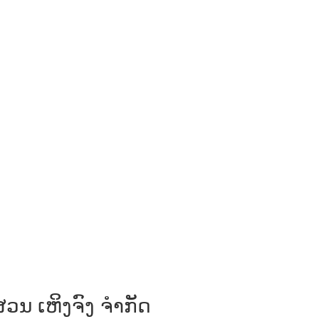
ວນ ເຫິງຈົງ ຈຳກັດ