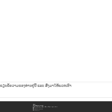
ຂຽນຂໍ້ຄວາມຂອງທ່ານຢູ່ນີ້ ແລະ ສົ່ງມາໃຫ້ພວກເຮົາ
ຕິດຕໍ່ພວກເຮົາ
ບໍລິສັດ ອຸປະກອນພະລັງງານສະອາດ ເສສວນ ເຫິງຈົງ ຈຳກັດ
ທີ່ຢູ່:
ເລກທີ 8-1, ພາກທີ 2, ຖະໜົນ Tengfei, ເມືອງ Shigao, ເມືອງ Renshou, ເມືອງ Meishan, ແຂວງ Sichuan, ຈີນ 620564
ມືຖື/WhatsApp/Wechat:
+86 177 8117 4421
ມືຖື/WhatsApp/Wechat:
+86 138 8076 0589
ອີເມວ:
info@rtgastreat.com