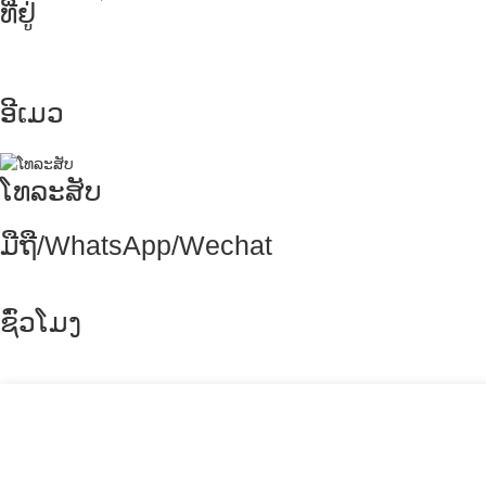
ທີ່ຢູ່
ເລກທີ 8-1, ພາກທີ 2, ຖະໜົນ Tengfei, ເມືອງ
Shigao, ເມືອງ Renshou, ເມືອງ Meishan,
ແຂວງ Sichuan, ຈີນ 620564
ອີເມວ
info@rtgastreat.com
ໂທລະສັບ
+86 28 3606 8132
ມືຖື/WhatsApp/Wechat
+86 177 8117 4421
+86 138 8076 0589
ຊົ່ວໂມງ
ວັນຈັນ - ວັນສຸກ: 9 ໂມງເຊົ້າ ຫາ 6 ໂມງແລງ
ວັນເສົາ, ວັນອາທິດ: ປິດ