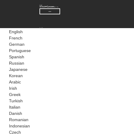
ຈົດໝາຍຂ່າວ
ສຳລັບການສອບຖາມກ່ຽວກັບຜະລິດຕະພັນ ຫຼື ລາຍການລາຄາຂອງພວກເຮົາ,
ກະລຸນາຝາກອີເມວຂອງທ່ານໄວ້ໃຫ້ພວກເຮົາແລະພວກເຮົາຈະຕິດຕໍ່ກັບທ່ານພາຍໃນ 24 ຊົ່ວໂມງ.
ການສອບຖາມ
English
French
German
Portuguese
Spanish
Russian
Japanese
Korean
Arabic
Irish
Greek
Turkish
Italian
Danish
Romanian
Indonesian
Czech