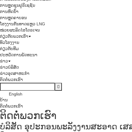
ການຫຼຸດຊູນຟູຣິເຊຊັນ
ການຫົດນ້ຳ
ການຫຼຸດຄາບອນ
ໂຮງງານກັ່ນທາດແຫຼວ LNG
ໜ່ວຍຜະລິດໄຮໂດຣເຈນ
ກ່ຽວກັບພວກເຮົາ
ທົວໂຮງງານ
ກ່ຽວກັບທີມ
ປະຫວັດການພັດທະນາ
ຂ່າວ
ຂ່າວບໍລິສັດ
ຂ່າວອຸດສາຫະກຳ
ຕິດຕໍ່ພວກເຮົາ
English
ບ້ານ
ຕິດຕໍ່ພວກເຮົາ
ຕິດຕໍ່ພວກເຮົາ
ບໍລິສັດ ອຸປະກອນພະລັງງານສະອາດ ເສສ