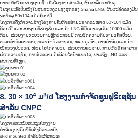
ອາຍແກັສໃນແຂວງຊານຊີ. ເມື່ອໂຄງການສຳເລັດ, ຜົນຜະລິດຈະບັນລຸ
ໃນຖານະທີ່ເປັນໜຶ່ງໃນສູນສະຫງວນສູງສຸດຂອງ Shanxi LNG, ຜົນຜະລິດຂອງມັນ
ຈະບັນລຸ 50x104 ແມັດກ້ອນ/ມື້.
ໂຄງການດັ່ງກ່າວຈະສ້າງໂຄງການກັ່ນກ໊າຊທຳມະຊາດຂະໜາດ 50×104 ແມັດ
ກ້ອນ/ມື້ ແລະ ສະຖານທີ່ຮອງຮັບ ແລະ ຖັງ LNG ທີ່ມີຄວາມຈຸເຕັມ 10000 ແມັດ
ກ້ອນ. ໜ່ວຍງານຂະບວນການຫຼັກປະກອບມີ ການອັດຄວາມດັນອາຍແກັສປ້ອນ,
ໜ່ວຍກຳຈັດຄາບອນ, ໜ່ວຍກຳຈັດຄາບອນ, ໜ່ວຍດູດນ້ຳ, ການກຳຈັດ ແລະ ນ້ຳ
ໜັກຂອງປະລອດ, ໜ່ວຍໄຮໂດຄາບອນ, ໜ່ວຍການລະລາຍ, ການເກັບຮັກສາສານ
ເຮັດຄວາມເຢັນ, ການອັດຄວາມດັນດ້ວຍໄອນ້ຳແບບໄວ, ຟາມຖັງ LNG ແລະ
ສະຖານທີ່ໂຫຼດ.
4
3
8. 30 × 10
ມ
/d ໂຮງງານກຳຈັດຊູນຟູຣິເຊຊັນ
ສຳລັບ CNPC
ໂຄງການສະໜັບສະໜູນໂຮງງານ
ກຳຈັດຊູນຟູຣິກທີ່ຕິດຕັ້ງດ້ວຍລະບົບ
skid mounted ສຳລັບບໍ່ແກັສທະເລ