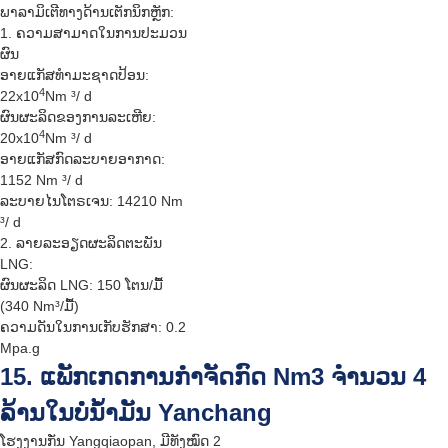
ພາລາມິເຕີທາງດ້ານເຕັກນິກຫຼັກ:
1. ຄວາມສາມາດໃນການປະມວນ
ຜົນ
ອາຍແກັສທຳມະຊາດປ້ອນ:
4
22x10
Nm ³/ d
ຜົນຜະລິດຂອງການລະເຫີຍ:
4
20x10
Nm ³/ d
ອາຍແກັສກົດລະບາຍອາກາດ:
1152 Nm ³/ d
ລະບາຍໄນໂຕຣເຈນ: 14210 Nm
³/ d
2. ລາຍລະອຽດຜະລິດຕະພັນ
LNG:
ຜົນຜະລິດ LNG: 150 ໂຕນ/ມື້
(340 Nm³/ມື້)
ຄວາມດັນໃນການເກັບຮັກສາ: 0.2
Mpa.g
15. ແພັກເກດການກຳຈັດກົດ Nm3 ຈຳນວນ 4
ລ້ານໃນບໍ່ນ້ຳມັນ Yanchang
ໂຮງງານກັ່ນ Yangqiaopan, ມີທັງໝົດ 2