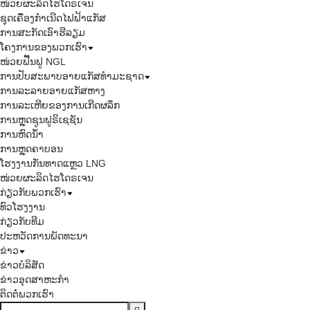
ໜ່ວຍຜະລິດໄຮໂດຣເຈນ
ຊຸດເຄື່ອງກຳເນີດໄຟຟ້າແກັສ
ການສະກັດເອົາຮີລຽມ
ໂຄງການຂອງພວກເຮົາ
ໜ່ວຍຟື້ນຟູ NGL
ການປັບສະພາບອາຍແກັສທຳມະຊາດ
ການລະລາຍອາຍແກັສຫາງ
ການລະເຫີຍຂອງການເກີດຜລຶກ
ການຫຼຸດຊູນຟູຣິເຊຊັນ
ການຫົດນ້ຳ
ການຫຼຸດຄາບອນ
ໂຮງງານກັ່ນທາດແຫຼວ LNG
ໜ່ວຍຜະລິດໄຮໂດຣເຈນ
ກ່ຽວກັບພວກເຮົາ
ທົວໂຮງງານ
ກ່ຽວກັບທີມ
ປະຫວັດການພັດທະນາ
ຂ່າວ
ຂ່າວບໍລິສັດ
ຂ່າວອຸດສາຫະກຳ
ຕິດຕໍ່ພວກເຮົາ