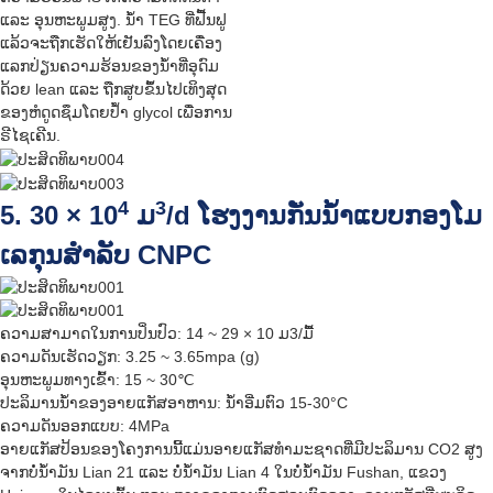
ແລະ ອຸນຫະພູມສູງ. ນ້ຳ TEG ທີ່ຟື້ນຟູ
ແລ້ວຈະຖືກເຮັດໃຫ້ເຢັນລົງໂດຍເຄື່ອງ
ແລກປ່ຽນຄວາມຮ້ອນຂອງນ້ຳທີ່ອຸດົມ
ດ້ວຍ lean ແລະ ຖືກສູບຂຶ້ນໄປເທິງສຸດ
ຂອງຫໍດູດຊຶມໂດຍປ້ຳ glycol ເພື່ອການ
ຣີໄຊເຄີນ.
4
3
5. 30 × 10
ມ
/d ໂຮງງານກັ່ນນ້ຳແບບກອງໂມ
ເລກຸນສຳລັບ CNPC
ຄວາມສາມາດໃນການປິ່ນປົວ: 14 ~ 29 × 10 ມ3/ມື້
ຄວາມດັນເຮັດວຽກ: 3.25 ~ 3.65mpa (g)
ອຸນຫະພູມທາງເຂົ້າ: 15 ~ 30℃
ປະລິມານນ້ຳຂອງອາຍແກັສອາຫານ: ນ້ຳອີ່ມຕົວ 15-30°C
ຄວາມດັນອອກແບບ: 4MPa
ອາຍແກັສປ້ອນຂອງໂຄງການນີ້ແມ່ນອາຍແກັສທຳມະຊາດທີ່ມີປະລິມານ CO2 ສູງ
ຈາກບໍ່ນ້ຳມັນ Lian 21 ແລະ ບໍ່ນ້ຳມັນ Lian 4 ໃນບໍ່ນ້ຳມັນ Fushan, ແຂວງ