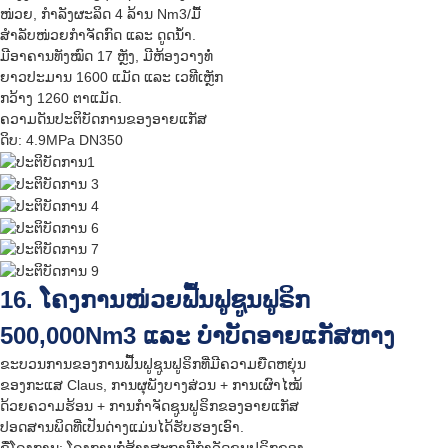
ໜ່ວຍ, ກຳລັງຜະລິດ 4 ລ້ານ Nm3/ມື້
ສຳລັບໜ່ວຍກຳຈັດກົດ ແລະ ດູດນ້ຳ.
ມີອາຄານທັງໝົດ 17 ຫຼັງ, ມີຫ້ອງວາງທໍ່
ຍາວປະມານ 1600 ແມັດ ແລະ ເວທີເຫຼັກ
ກວ້າງ 1260 ຕາແມັດ.
ຄວາມດັນປະຕິບັດການຂອງອາຍແກັສ
ດິບ: 4.9MPa DN350
16. ໂຄງການໜ່ວຍຟື້ນຟູຊູນຟູຣິກ
500,000Nm3 ແລະ ບຳບັດອາຍແກັສຫາງ
ຂະບວນການຂອງການຟື້ນຟູຊູນຟູຣິກທີ່ມີຄວາມຍືດຫຍຸ່ນ
ຂອງກະແສ Claus, ການຜຸພັງບາງສ່ວນ + ການເຜົາໄໝ້
ດ້ວຍຄວາມຮ້ອນ + ການກຳຈັດຊູນຟູຣິກຂອງອາຍແກັສ
ປອດສານພິດທີ່ເປັນດ່າງແມ່ນໄດ້ຮັບຮອງເອົາ.