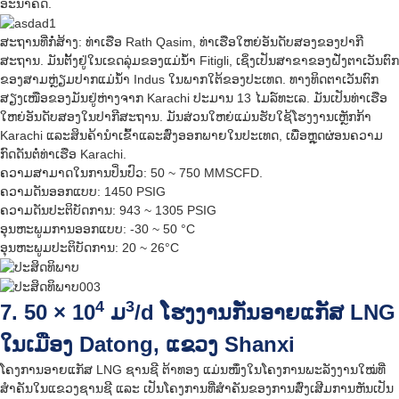
ອະນາຄົດ.
ສະຖານທີ່ກໍ່ສ້າງ: ທ່າເຮືອ Rath Qasim, ທ່າເຮືອໃຫຍ່ອັນດັບສອງຂອງປາກີ
ສະຖານ. ມັນຕັ້ງຢູ່ໃນເຂດລຸ່ມຂອງແມ່ນ້ຳ Fitigli, ເຊິ່ງເປັນສາຂາຂອງຝັ່ງຕາເວັນຕົກ
ຂອງສາມຫຼ່ຽມປາກແມ່ນ້ຳ Indus ໃນພາກໃຕ້ຂອງປະເທດ. ທາງທິດຕາເວັນຕົກ
ສຽງເໜືອຂອງມັນຢູ່ຫ່າງຈາກ Karachi ປະມານ 13 ໄມລ໌ທະເລ. ມັນເປັນທ່າເຮືອ
ໃຫຍ່ອັນດັບສອງໃນປາກີສະຖານ. ມັນສ່ວນໃຫຍ່ແມ່ນຮັບໃຊ້ໂຮງງານເຫຼັກກ້າ
Karachi ແລະສິນຄ້ານຳເຂົ້າແລະສົ່ງອອກພາຍໃນປະເທດ, ເພື່ອຫຼຸດຜ່ອນຄວາມ
ກົດດັນຕໍ່ທ່າເຮືອ Karachi.
ຄວາມສາມາດໃນການປິ່ນປົວ: 50 ~ 750 MMSCFD.
ຄວາມດັນອອກແບບ: 1450 PSIG
ຄວາມດັນປະຕິບັດການ: 943 ~ 1305 PSIG
ອຸນຫະພູມການອອກແບບ: -30 ~ 50 °C
ອຸນຫະພູມປະຕິບັດການ: 20 ~ 26°C
4
3
7. 50 × 10
ມ
/d ໂຮງງານກັ່ນອາຍແກັສ LNG
ໃນເມືອງ Datong, ແຂວງ Shanxi
ໂຄງການອາຍແກັສ LNG ຊານຊີ ຕ້າທອງ ແມ່ນໜຶ່ງໃນໂຄງການພະລັງງານໃໝ່ທີ່
ສຳຄັນໃນແຂວງຊານຊີ ແລະ ເປັນໂຄງການທີ່ສຳຄັນຂອງການສົ່ງເສີມການຫັນເປັນ