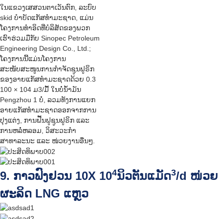
ໃນແຂວງເສສວນຕາເວັນຕົກ, ລະບົບ
skid ບຳບັດແກັສທຳມະຊາດ, ແມ່ນ
ໂຄງການທຳອິດທີ່ບໍລິສັດຂອງພວກ
ເຮົາຮ່ວມມືກັບ Sinopec Petroleum
Engineering Design Co., Ltd.;
ໂຄງການນີ້ແມ່ນໂຄງການ
ສະໜັບສະໜູນການກຳຈັດຊູນຟູຣິກ
ຂອງອາຍແກັສທຳມະຊາດດ້ວຍ 0.3
100 × 104 ມ3/ມື້ ໃນບໍ່ນໍ້າມັນ
Pengzhou 1 ບໍ່, ລວມທັງການແຍກ
ອາຍແກັສທຳມະຊາດອອກຈາກການ
ປຸງແຕ່ງ, ການຟື້ນຟູຊູນຟູຣິກ ແລະ
ການຫລໍ່ຫລອມ, ວິສະວະກຳ
ສາທາລະນະ ແລະ ໜ່ວຍງານອື່ນໆ.
4
3
9. ກາວ​ຟົງ​ຢວນ 10X 10
ນິວຕັນແມັດ
/d ໜ່ວຍ
ຜະລິດ LNG ແຫຼວ