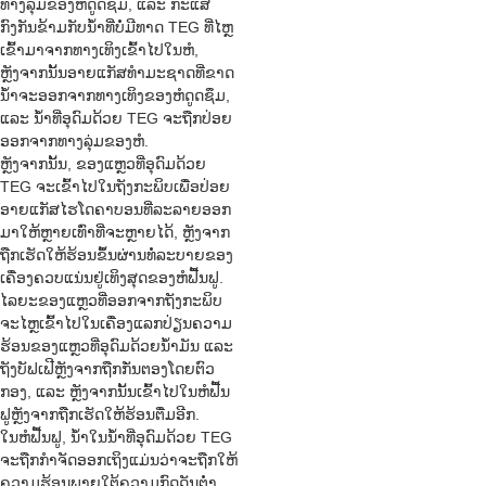
ທາງລຸ່ມຂອງຫໍດູດຊຶມ, ແລະ ກະແສ
ກົງກັນຂ້າມກັບນ້ຳທີ່ບໍ່ມີທາດ TEG ທີ່ໄຫຼ
ເຂົ້າມາຈາກທາງເທິງເຂົ້າໄປໃນຫໍ,
ຫຼັງຈາກນັ້ນອາຍແກັສທຳມະຊາດທີ່ຂາດ
ນ້ຳຈະອອກຈາກທາງເທິງຂອງຫໍດູດຊຶມ,
ແລະ ນ້ຳທີ່ອຸດົມດ້ວຍ TEG ຈະຖືກປ່ອຍ
ອອກຈາກທາງລຸ່ມຂອງຫໍ.
ຫຼັງຈາກນັ້ນ, ຂອງແຫຼວທີ່ອຸດົມດ້ວຍ
TEG ຈະເຂົ້າໄປໃນຖັງກະພິບເພື່ອປ່ອຍ
ອາຍແກັສໄຮໂດຄາບອນທີ່ລະລາຍອອກ
ມາໃຫ້ຫຼາຍເທົ່າທີ່ຈະຫຼາຍໄດ້, ຫຼັງຈາກ
ຖືກເຮັດໃຫ້ຮ້ອນຂຶ້ນຜ່ານທໍ່ລະບາຍຂອງ
ເຄື່ອງຄວບແນ່ນຢູ່ເທິງສຸດຂອງຫໍຟື້ນຟູ.
ໄລຍະຂອງແຫຼວທີ່ອອກຈາກຖັງກະພິບ
ຈະໄຫຼເຂົ້າໄປໃນເຄື່ອງແລກປ່ຽນຄວາມ
ຮ້ອນຂອງແຫຼວທີ່ອຸດົມດ້ວຍນ້ຳມັນ ແລະ
ຖັງບັຟເຟີຫຼັງຈາກຖືກກັ່ນຕອງໂດຍຕົວ
ກອງ, ແລະ ຫຼັງຈາກນັ້ນເຂົ້າໄປໃນຫໍຟື້ນ
ຟູຫຼັງຈາກຖືກເຮັດໃຫ້ຮ້ອນຕື່ມອີກ.
ໃນຫໍຟື້ນຟູ, ນ້ຳໃນນ້ຳທີ່ອຸດົມດ້ວຍ TEG
ຈະຖືກກຳຈັດອອກເຖິງແມ່ນວ່າຈະຖືກໃຫ້
ຄວາມຮ້ອນພາຍໃຕ້ຄວາມກົດດັນຕ່ຳ