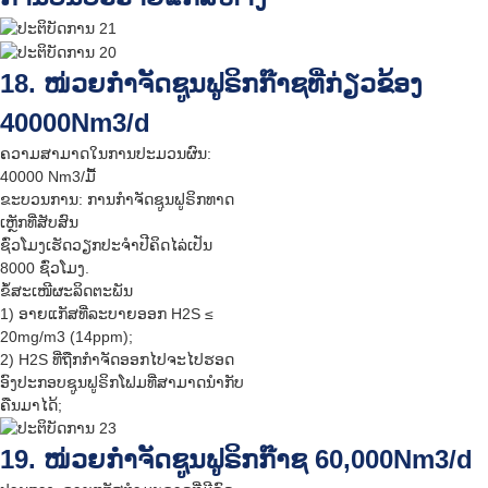
18. ໜ່ວຍກຳຈັດຊູນຟູຣິກກ໊າຊທີ່ກ່ຽວຂ້ອງ
40000Nm3/d
ຄວາມສາມາດໃນການປະມວນຜົນ:
40000 Nm3/ມື້
ຂະບວນການ: ການກຳຈັດຊູນຟູຣິກທາດ
ເຫຼັກທີ່ສັບສົນ
ຊົ່ວໂມງເຮັດວຽກປະຈຳປີຄິດໄລ່ເປັນ
8000 ຊົ່ວໂມງ.
ຂໍ້ສະເໜີຜະລິດຕະພັນ
1) ອາຍແກັສທີ່ລະບາຍອອກ H2S ≤
20mg/m3 (14ppm);
2) H2S ທີ່ຖືກກຳຈັດອອກໄປຈະໄປຮອດ
ອົງປະກອບຊູນຟູຣິກໂຟມທີ່ສາມາດນຳກັບ
ຄືນມາໄດ້;
19. ໜ່ວຍກຳຈັດຊູນຟູຣິກກ໊າຊ 60,000Nm3/d