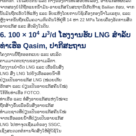
Hainan. ໃນໄລຍະຕົ້ນ ແລະ ກາງຂອງການທົດສອບທົດລອງ, ອາຍແກັສທີ່ຜະລິດ
ຈາກສອງບໍ່ໄດ້ຖືກແຍກນ້ຳມັນ-ອາຍແກັສໃນສະຖານີເກັບກ໊າຊ Bailian ກ່ອນ, ຈາກ
ນັ້ນມັນຖືກເຮັດໃຫ້ແຫ້ງ ແລະ ອົບແຫ້ງໂດຍການໃຊ້ເຄື່ອງກອງນ້ຳໂມເລກຸນ, ແລະ
ຫຼັງຈາກນັ້ນຖືກເພີ່ມຄວາມກົດດັນໃຫ້ຢູ່ທີ່ 14 ຫາ 22 MPa ໂດຍເຄື່ອງອັດການສີດ
ອາຍແກັສ ແລະ ສີດລົງໃນດິນ.
4
3
6. 100 × 10
ມ
/d ໂຮງງານຮັບ LNG ສຳລັບ
ທ່າເຮືອ Qasim, ປາກີສະຖານ
ໂຄງການນີ້ຖືກອອກແບບ ແລະ ຜະລິດ
ຕາມມາດຕະຖານຂອງອາເມລິກາ.
ໂຮງງານບຳບັດ LNG ແລະ ເຮືອຂົນສົ່ງ
LNG ສົ່ງ LNG ໄປຍັງເຮືອລອຍນ້ຳທີ່
ປ່ຽນເປັນອາຍແກັສ LNG (ໜ່ວຍເກັບ
ຮັກສາ ແລະ ປ່ຽນເປັນອາຍແກັສຄືນໃໝ່)
ໃກ້ກັບທ່າເຮືອ FOTCO.
ທ່າເຮືອ ແລະ ທໍ່ສົ່ງອາຍແກັສແຫ່ງໃໝ່ຈະ
ຖືກສ້າງຂຶ້ນເພື່ອຂົນສົ່ງອາຍແກັສ
ທຳມະຊາດທີ່ປ່ຽນເປັນອາຍແກັສຄືນໃໝ່
ຈາກເຮືອລອຍນ້ຳທີ່ປ່ຽນເປັນອາຍແກັສ
LNG ໄປຫາຈຸດເຊື່ອມຕໍ່ຂອງ SSGC,
ເຊິ່ງສະດວກຕໍ່ການຈັດສົ່ງໃຫ້ຜູ້ໃຊ້ໃນ