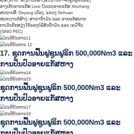
ຊື່ໂຄງການ: ໂຄງການກໍ່ສ້າງສະຖານີກຳຈັດຊູນຟູຣິກຂອງ
ອ່າງເກັບອາຍແກັສ Leisi ໃນເຂດອາຍແກັສ Xinchang
ສະ​ຖານ​ທີ່: Deyang ເມືອງ, ແຂວງ Sichuan
ໜ່ວຍງານກໍ່ສ້າງ: ສາຂານ້ຳມັນ ແລະ ອາຍແກັສພາກ
ຕາເວັນຕົກສຽງໃຕ້ຂອງບໍລິສັດນ້ຳມັນ ແລະ ເຄມີຈີນ
(SINO PEC)
17. ຊຸດການຟື້ນຟູຊູນຟູຣິກ 500,000Nm3 ແລະ
ການປິ່ນປົວອາຍແກັສຫາງ
ຊຸດການຟື້ນຟູຊູນຟູຣິກ 500,000Nm3 ແລະ
ການປິ່ນປົວອາຍແກັສຫາງ
ຊຸດການຟື້ນຟູຊູນຟູຣິກ 500,000Nm3 ແລະ
ການປິ່ນປົວອາຍແກັສຫາງ