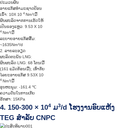
ປະມວນຜົນ
ອາຍແກັສທຳມະຊາດປ້ອນ
4
ເຂົ້າ: 10X 10
Nm³/ມື້
ຜົນຜະລິດຈາກການເຮັດໃຫ້
ເປັນຂອງແຫຼວ: 9.53 X 10
4
Nm³/ມື້
ລະບາຍອາຍແກັສສົ້ມ:
~1635Nm³/d
2. ລາຍລະອຽດ
ຜະລິດຕະພັນ LNG:
ຜົນຜະລິດ LNG: 68 ໂຕນ/ມື້
(161 ແມັດກ້ອນ/ມື້); ເທົ່າກັບ
ໄລຍະອາຍແກັສ 9.53X 10
4
Nm³/ມື້
ອຸນຫະພູມ: -161.4 ℃
ຄວາມດັນໃນການເກັບ
ຮັກສາ: 15KPa
4
3
4. 150-300 × 10
ມ
/d ໂຮງງານອົບແຫ້ງ
TEG ສຳລັບ CNPC