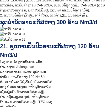
ລວມທັງໜ່ວຍຜຸພັງ (ລະບົບເຜົາໄໝ້ອາຍແກັສຫາງ ແລະ ລະບົບກູ້ຄືນຄວາມຮ້ອນ
ເສດເຫຼືອ), ລະບົບລ້າງກ່ອນ CANSOLV, ໜ່ວຍບໍລິສຸດດູດຊຶມ CANSOLV (ລວມ
ທັງພາກສ່ວນດູດຊຶມ, ພາກສ່ວນຟື້ນຟູ, ແລະ ພາກສ່ວນບໍລິສຸດອາມີນ).
2. ສະຖານທີ່ກໍ່ສ້າງຕັ້ງຢູ່ເມືອງຈົງໂຈວ, ເຂດຈົ່ງຊຽນ, ນະຄອນຈົງຊິງ.
ຊຸດບຳບັດອາຍແກັສຫາງ 300 ລ້ານ Nm3/d
21. ຊຸດການປິ່ນປົວອາຍແກັສຫາງ 120 ລ້ານ
Nm3/d
ໂຄງການ: ໂຮງງານກັ່ນອາຍແກັສ
ທຳມະຊາດ Jiulongshan
ຂະໜາດການອອກແບບ: ອຸປະກອນ
ບຳບັດອາຍແກັສຫາງ 120 Nm3/d
ສ່ວນໃຫຍ່ແມ່ນໃຊ້ເພື່ອບຳບັດອາຍແກັສ
ຫາງ Claus ຂອງໜ່ວຍຟື້ນຟູກຳມະຖັນ,
ເຊັ່ນດຽວກັນກັບອາຍແກັສເສດເຫຼືອ
ກຳມະຖັນແຫຼວຂອງໜ່ວຍຟື້ນຟູກຳມະ
ຖັນ ແລະ ອາຍແກັສເສດເຫຼືອ TEG ຂອງ
ໜ່ວຍອົບນ້ຳ.