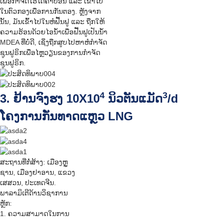
ເພື່ອກຳຈັດໄຮໂດຄາບອນ ແລະ ເຂົ້າໄປ
ໃນຕົວກອງເພື່ອການກັ່ນຕອງ. ຫຼັງຈາກ
ນັ້ນ, ມັນເຂົ້າໄປໃນຫໍຟື້ນຟູ ແລະ ຖືກໃຫ້
ຄວາມຮ້ອນດ້ວຍໄອນ້ຳເພື່ອຟື້ນຟູເປັນນ້ຳ
MDEA ທີ່ບໍ່ດີ, ເຊິ່ງຖືກສູບໄປຫາຫໍກຳຈັດ
ຊູນຟູຣິກເພື່ອໄຫຼວຽນຂອງການກຳຈັດ
ຊູນຟູຣິກ.
4
3
3. ຢ້ານຈົງຮງ 10X10
ນິວຕັນແມັດ
/d
ໂຄງການກັ່ນທາດແຫຼວ LNG
ສະຖານທີ່ກໍ່ສ້າງ: ເມືອງຫຼູ
ຊານ, ເມືອງຢາອານ, ແຂວງ
ເສສວນ, ປະເທດຈີນ.
ພາລາມິເຕີດ້ານວິຊາການ
ຫຼັກ:
1. ຄວາມສາມາດໃນການ