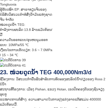
Tongluoxia
ຜູ້ຮັບເໝົາ EP: ສາຂາທຽນຈິນຂອງ
ບໍລິສັດວິສະວະກຳທໍ່ສົ່ງນ້ຳມັນແຫ່ງຊາດ
ຈີນ ຈຳກັດ
ໜ່ວຍດູດນ້ຳ TEG:
ກຳລັງການຜະລິດ 13.8 ລ້ານແມັດກ້ອນ/
ມື້
ຄວາມດັນອອກແບບ/ອຸນຫະພູມອອກ
ແບບ: 10MPa/55 ℃
ເງື່ອນໄຂການເຮັດວຽກ: 3.6 ~ 7.0MPa
/ 15 ~ 34 ℃
23. ໜ່ວຍດູດນ້ຳ TEG 400,000Nm3/d
ຊື່ໂຄງການ: ວິສະວະກຳພື້ນຜິວສຳລັບການທົດລອງຜະລິດບໍ່ນ້ຳດ່ຽວຂອງ Ross 2
ບໍ່ນ້ຳ
ສະຖານທີ່ໂຄງການ: ເມືອງ Pishan, ແຂວງ Hotan, ເຂດປົກຄອງຕົນເອງຊິນຈຽງ
ອຸຍກູ
ຂະໜາດການກໍ່ສ້າງ: ຄວາມສາມາດໃນການປຸງແຕ່ງອາຍແກັສແມ່ນ 400000
ແມັດກ້ອນ/ມື້.