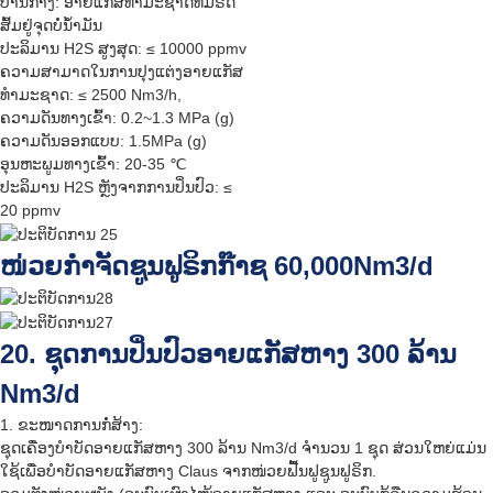
ປານກາງ: ອາຍແກັສທຳມະຊາດທີ່ມີຣົດ
ສົ້ມຢູ່ຈຸດບໍ່ນ້ຳມັນ
ປະລິມານ H2S ສູງສຸດ: ≤ 10000 ppmv
ຄວາມສາມາດໃນການປຸງແຕ່ງອາຍແກັສ
ທຳມະຊາດ: ≤ 2500 Nm3/h,
ຄວາມດັນທາງເຂົ້າ: 0.2~1.3 MPa (g)
ຄວາມດັນອອກແບບ: 1.5MPa (g)
ອຸນຫະພູມທາງເຂົ້າ: 20-35 ℃
ປະລິມານ H2S ຫຼັງຈາກການປິ່ນປົວ: ≤
20 ppmv
ໜ່ວຍກຳຈັດຊູນຟູຣິກກ໊າຊ 60,000Nm3/d
20. ຊຸດການປິ່ນປົວອາຍແກັສຫາງ 300 ລ້ານ
Nm3/d
1. ຂະໜາດການກໍ່ສ້າງ:
ຊຸດເຄື່ອງບຳບັດອາຍແກັສຫາງ 300 ລ້ານ Nm3/d ຈຳນວນ 1 ຊຸດ ສ່ວນໃຫຍ່ແມ່ນ
ໃຊ້ເພື່ອບຳບັດອາຍແກັສຫາງ Claus ຈາກໜ່ວຍຟື້ນຟູຊູນຟູຣິກ.