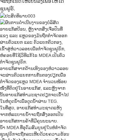
ຈະຖືກເຮັດໃຫ້ເຢັນລົງເພື່ອໃຫ້ໄດ້
ຊູນຟູຣ໌.
ອາຍແກັສປ້ອນ, ຫຼັງຈາກສິ່ງເຈືອປົນທີ່
ແຂງ ແລະ ແຫຼວຂອງມັນຖືກກຳຈັດອອກ
ຜ່ານຕົວແຍກ ແລະ ຕົວແຍກຕົວກອງ,
ເຂົ້າສູ່ຫໍວາວລອຍເພື່ອກຳຈັດຊູນຟູຣິກ,
ຫໍຄອຍທີ່ໃຊ້ວິທີແກ້ໄຂ MDEA ເປັນຕົວ
ກຳຈັດຊູນຟູຣິກ.
ອາຍແກັສຈາກດ້ານເທິງຂອງຫໍວາວລອຍ
ຈະຜ່ານຕົວແຍກການກັ່ນຕອງປຽກເພື່ອ
ກຳຈັດຂອງແຫຼວ MDEA ຈຳນວນໜ້ອຍ
ໜຶ່ງທີ່ຕິດຢູ່ໃນອາຍແກັສ, ແລະຫຼັງຈາກ
ນັ້ນອາຍແກັສທຳມະຊາດປຽກຈະເຂົ້າໄປ
ໃນຫໍດູດນ້ຳເພື່ອດູດນ້ຳຜ່ານ TEG.
ໃນທີ່ສຸດ, ອາຍແກັສທຳມະຊາດແຫ້ງ
ຈາກຫໍລະບາຍນ້ຳຈະຖືກສົ່ງອອກເປັນ
ອາຍແກັສການຄ້າທີ່ມີຄຸນນະພາບ.
ນ້ຳ MDEA ທີ່ອຸດົມສົມບູນຢູ່ໃນຫໍກຳຈັດ
ຊູນຟູຣິກຈະຖືກລະເຫີຍດ້ວຍຄວາມຮ້ອນ