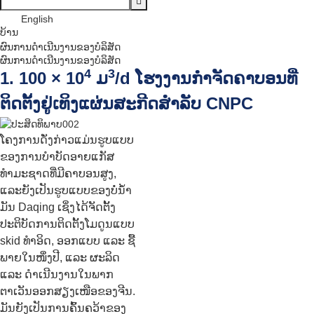
English
ບ້ານ
ຜົນການດຳເນີນງານຂອງບໍລິສັດ
ຜົນການດຳເນີນງານຂອງບໍລິສັດ
4
3
1. 100 × 10
ມ
/d ໂຮງງານກຳຈັດຄາບອນທີ່
ຕິດຕັ້ງຢູ່ເທິງແຜ່ນສະກີດສຳລັບ CNPC
ໂຄງການດັ່ງກ່າວແມ່ນຮູບແບບ
ຂອງການບຳບັດອາຍແກັສ
ທຳມະຊາດທີ່ມີຄາບອນສູງ,
ແລະຍັງເປັນຮູບແບບຂອງບໍ່ນ້ຳ
ມັນ Daqing ເຊິ່ງໄດ້ຈັດຕັ້ງ
ປະຕິບັດການຕິດຕັ້ງໂມດູນແບບ
skid ທຳອິດ, ອອກແບບ ແລະ ຊື້
ພາຍໃນໜຶ່ງປີ, ແລະ ຜະລິດ
ແລະ ດຳເນີນງານໃນພາກ
ຕາເວັນອອກສຽງເໜືອຂອງຈີນ.
ມັນຍັງເປັນການຄົ້ນຄວ້າຂອງ