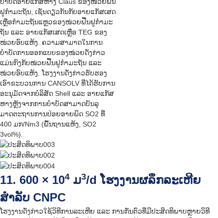
ບຳບັດອາຍແກັສຫາງ Claus ຂອງໜ່ວຍຟື້ນ
ຟູກຳມະຖັນ, ເຊັ່ນດຽວກັນກັບອາຍແກັສເສດ
ເຫຼືອກຳມະຖັນແຫຼວຂອງໜ່ວຍຟື້ນຟູກຳມະ
ຖັນ ແລະ ອາຍແກັສເສດເຫຼືອ TEG ຂອງ
ໜ່ວຍອົບແຫ້ງ. ຄວາມສາມາດໃນການ
ບຳບັດການອອກແບບຂອງໜ່ວຍດັ່ງກ່າວ
ແມ່ນກົງກັບໜ່ວຍຟື້ນຟູກຳມະຖັນ ແລະ
ໜ່ວຍອົບແຫ້ງ. ໂຮງງານດັ່ງກ່າວຮັບຮອງ
ເອົາຂະບວນການ CANSOLV ທີ່ໄດ້ຮັບການ
ອະນຸມັດຈາກບໍລິສັດ Shell ແລະ ອາຍແກັສ
ຫາງຫຼັງຈາກການບຳບັດສາມາດບັນລຸ
ມາດຕະຖານການປ່ອຍອາຍພິດ SO2 ທີ່
400 ມກ/Nm3 (ພື້ນຖານແຫ້ງ, SO2
3vol%).
4
3
11. 600 × 10
ມ
/d ໂຮງງານຜລຶກລະເຫີຍ
ສຳລັບ CNPC
ໂຮງງານດັ່ງກ່າວໃຊ້ວິທີການລະເຫີຍ ແລະ ການກັ່ນຕົວທີ່ມີປະສິດທິພາບຫຼາຍວິທີ