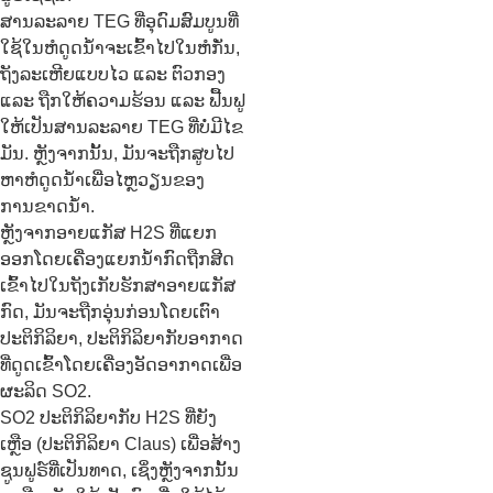
ສານລະລາຍ TEG ທີ່ອຸດົມສົມບູນທີ່
ໃຊ້ໃນຫໍດູດນ້ຳຈະເຂົ້າໄປໃນຫໍກັ່ນ,
ຖັງລະເຫີຍແບບໄວ ແລະ ຕົວກອງ
ແລະ ຖືກໃຫ້ຄວາມຮ້ອນ ແລະ ຟື້ນຟູ
ໃຫ້ເປັນສານລະລາຍ TEG ທີ່ບໍ່ມີໄຂ
ມັນ. ຫຼັງຈາກນັ້ນ, ມັນຈະຖືກສູບໄປ
ຫາຫໍດູດນ້ຳເພື່ອໄຫຼວຽນຂອງ
ການຂາດນ້ຳ.
ຫຼັງຈາກອາຍແກັສ H2S ທີ່ແຍກ
ອອກໂດຍເຄື່ອງແຍກນໍ້າກົດຖືກສີດ
ເຂົ້າໄປໃນຖັງເກັບຮັກສາອາຍແກັສ
ກົດ, ມັນຈະຖືກອຸ່ນກ່ອນໂດຍເຕົາ
ປະຕິກິລິຍາ, ປະຕິກິລິຍາກັບອາກາດ
ທີ່ດູດເຂົ້າໂດຍເຄື່ອງອັດອາກາດເພື່ອ
ຜະລິດ SO2.
SO2 ປະຕິກິລິຍາກັບ H2S ທີ່ຍັງ
ເຫຼືອ (ປະຕິກິລິຍາ Claus) ເພື່ອສ້າງ
ຊູນຟູຣ໌ທີ່ເປັນທາດ, ເຊິ່ງຫຼັງຈາກນັ້ນ