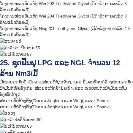
ໂຄງການໜ່ວຍອົບແຫ້ງ Wei 202 Triethylene Glycol (ມີກຳລັງການຜະລິດ 3
ລ້ານແມັດກ້ອນ/ມື້)
ໂຄງການໜ່ວຍອົບແຫ້ງ Wei 204 Triethylene Glycol (ມີກຳລັງການຜະລິດ 3
ລ້ານແມັດກ້ອນ/ມື້)
ໂຄງການໜ່ວຍອົບແຫ້ງ Ning201 Triethylene Glycol (ມີກຳລັງການຜະລິດ 1.5
ລ້ານແມັດກ້ອນ/ມື້)
25. ຊຸດຟື້ນຟູ LPG ແລະ NGL ຈຳນວນ 12
ລ້ານ Nm3/ມື້
ມີໜ່ວຍສະກັດນ້ຳມັນສາມໜ່ວຍທີ່ກ່ຽວຂ້ອງ, ແລະ ມີແຜນທີ່ຈະກໍ່ສ້າງໜ່ວຍສະກັດ
ນ້ຳມັນທີ່ໝັ້ນຄົງເດີມ, ໜ່ວຍສະກັດນ້ຳມັນເບົາ, ແລະ ໜ່ວຍສະກັດນ້ຳມັນປະສົມ
ທັງໝົດສີ່ຊຸດ.
ສະຖານທີ່ກໍ່ສ້າງຕັ້ງຢູ່ໃນເຂດ Jingbian ແລະ Wuqi, ແຂວງ Shanxi.
ສະຖານທີ່ກໍ່ສ້າງຕັ້ງຢູ່ໃນເຂດ Jingbian ແລະ Wuqi, ແຂວງ Shanxi.