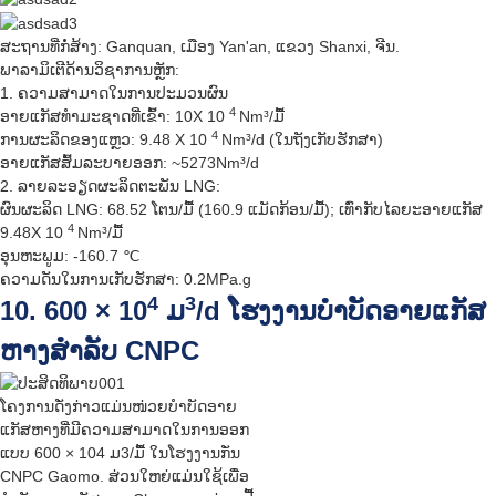
ສະຖານທີ່ກໍ່ສ້າງ: Ganquan, ເມືອງ Yan'an, ແຂວງ Shanxi, ຈີນ.
ພາລາມິເຕີດ້ານວິຊາການຫຼັກ:
1. ຄວາມສາມາດໃນການປະມວນຜົນ
4
ອາຍແກັສທຳມະຊາດທີ່ເຂົ້າ: 10X 10
Nm³/ມື້
4
ການຜະລິດຂອງແຫຼວ: 9.48 X 10
Nm³/d (ໃນຖັງເກັບຮັກສາ)
ອາຍແກັສສົ້ມລະບາຍອອກ: ~5273Nm³/d
2. ລາຍລະອຽດຜະລິດຕະພັນ LNG:
ຜົນຜະລິດ LNG: 68.52 ໂຕນ/ມື້ (160.9 ແມັດກ້ອນ/ມື້); ເທົ່າກັບໄລຍະອາຍແກັສ
4
9.48X 10
Nm³/ມື້
ອຸນຫະພູມ: -160.7 ℃
ຄວາມດັນໃນການເກັບຮັກສາ: 0.2MPa.g
4
3
10. 600 × 10
ມ
/d ໂຮງງານບຳບັດອາຍແກັສ
ຫາງສຳລັບ CNPC
ໂຄງການດັ່ງກ່າວແມ່ນໜ່ວຍບຳບັດອາຍ
ແກັສຫາງທີ່ມີຄວາມສາມາດໃນການອອກ
ແບບ 600 × 104 ມ3/ມື້ ໃນໂຮງງານກັ່ນ
CNPC Gaomo. ສ່ວນໃຫຍ່ແມ່ນໃຊ້ເພື່ອ