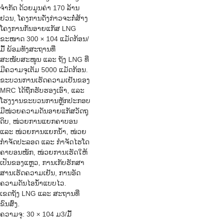
ຈຳກັດ ດ້ວຍມູນຄ່າ 170 ລ້ານ
ຢວນ, ໂຄງການດັ່ງກ່າວຈະກໍ່ສ້າງ
ໂຄງການກັ່ນອາຍແກັສ LNG
ຂະໜາດ 300 × 104 ແມັດກ້ອນ/
ມື້ ພ້ອມທັງສະຖານທີ່
ສະໜັບສະໜູນ ແລະ ຖັງ LNG ທີ່
ມີຄວາມຈຸເຕັມ 5000 ແມັດກ້ອນ.
ຂະບວນການເຮັດຄວາມເຢັນຂອງ
MRC ໄດ້ຖືກຮັບຮອງເອົາ, ແລະ
ໂຮງງານຂະບວນການຫຼັກປະກອບ
ມີໜ່ວຍຄວາມດັນອາຍແກັສວັດຖຸ
ດິບ, ໜ່ວຍການແຍກຄາບອນ
ແລະ ໜ່ວຍການແຍກນ້ຳ, ໜ່ວຍ
ກຳຈັດປະລອດ ແລະ ກຳຈັດໄຮໂດ
ຄາບອນໜັກ, ໜ່ວຍການເຮັດໃຫ້
ເປັນຂອງແຫຼວ, ການເກັບຮັກສາ
ສານເຮັດຄວາມເຢັນ, ການອັດ
ຄວາມດັນໄອນ້ຳແບບໄວ.
ເຂດຖັງ LNG ແລະ ສະຖານທີ່
ຂົນສົ່ງ.
ຄວາມຈຸ: 30 × 104 ມ3/ມື້