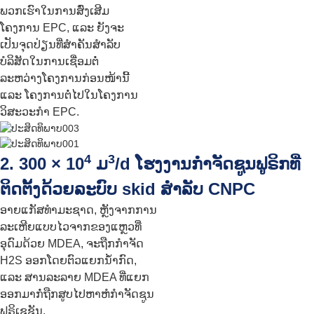
ພວກເຮົາໃນການສົ່ງເສີມ
ໂຄງການ EPC, ແລະ ຍັງຈະ
ເປັນຈຸດປ່ຽນທີ່ສຳຄັນສຳລັບ
ບໍລິສັດໃນການເຊື່ອມຕໍ່
ລະຫວ່າງໂຄງການກ່ອນໜ້ານີ້
ແລະ ໂຄງການຕໍ່ໄປໃນໂຄງການ
ວິສະວະກຳ EPC.
4
3
2. 300 × 10
ມ
/d ໂຮງງານກຳຈັດຊູນຟູຣິກທີ່
ຕິດຕັ້ງດ້ວຍລະບົບ skid ສຳລັບ CNPC
ອາຍແກັສທຳມະຊາດ, ຫຼັງຈາກການ
ລະເຫີຍແບບໄວຈາກຂອງແຫຼວທີ່
ອຸດົມດ້ວຍ MDEA, ຈະຖືກກຳຈັດ
H2S ອອກໂດຍຕົວແຍກນ້ຳກົດ,
ແລະ ສານລະລາຍ MDEA ທີ່ແຍກ
ອອກມາກໍ່ຖືກສູບໄປຫາຫໍກຳຈັດຊູນ
ຟູຣິເຊຊັນ.