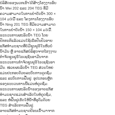
ບໍລິສັດຂອງພວກເຮົາໄດ້ສ້າງໂຮງງານອົບ
ນ້ຳ Wei 202 ແລະ 204 TEG ທີ່ມີ
ຄວາມສາມາດໃນການບຳບັດນ້ຳ 300 ×
104 ມ3/ມື້ ແລະ ໂຄງການໂຮງງານອົບ
ນ້ຳ Ning 201 TEG ທີ່ມີຄວາມສາມາດ
ໃນການບຳບັດນ້ຳ 150 × 104 ມ3/ມື້.
ຂະບວນການຜະລິດນ້ຳ TEG ໂດຍ
ປົກກະຕິແລ້ວແມ່ນໃຊ້ເພື່ອປິ່ນປົວອາຍ
ແກັສທຳມະຊາດທີ່ບໍ່ມີຊູນຟູຣ໌ໃນຫົວບໍ່
ນ້ຳມັນ ຫຼື ອາຍແກັສບໍລິສຸດຈາກໂຮງງານ
ກຳຈັດຊູນຟູຣ໌ໄຣເຊຊັນອາມີນຈາກ
ຂະບວນການກຳຈັດຊູນຟູຣ໌ໄຣເຊຊັນອາ
ມີນ. ໜ່ວຍຜະລິດນ້ຳ TEG ສ່ວນໃຫຍ່
ແມ່ນປະກອບດ້ວຍລະບົບການດູດຊຶມ
ແລະ ລະບົບການຟື້ນຟູ. ອຸປະກອນຫຼັກ
ຂອງຂະບວນການນີ້ແມ່ນຫໍດູດຊຶມ.
ຂະບວນການຜະລິດນ້ຳຂອງອາຍແກັສ
ທຳມະຊາດແມ່ນສຳເລັດໃນຫໍດູດຊຶມ,
ແລະ ຫໍຟື້ນຟູເຮັດໃຫ້ນ້ຳທີ່ອຸດົມດ້ວຍ
TEG ສຳເລັດການຟື້ນຟູ.
ອາຍແກັສທຳມະຊາດປ້ອນເຂົ້າມາຈາກ