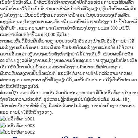
ເພື່ອບຳບັດນ້ຳເຄັມ. ນ້ຳທີ່ຜະລິດໄດ້ຈາກການບຳບັດດ້ວຍໜ່ວຍການລະເຫີຍຜລຶກ
ຈະຖືກນຳມາໃຊ້ຄືນເປັນນ້ຳປະກອບສຳລັບນ້ຳເຢັນທີ່ໄຫຼວຽນ, ຫຼື ເປັນນ້ຳຜະລິດອື່ນ
ໆໃນໂຮງງານ. ມົນລະພິດຖືກແຍກອອກຈາກນ້ຳເສຍໃນຮູບແບບຂອງເກືອຜລຶກ.
ແຫຼ່ງທີ່ມາຂອງໂຮງງານການລະເຫີຍຜລຶກແມ່ນນ້ຳເຄັມຈາກໂຮງງານໄຟຟ້າໄດອາລີ
ຊິດຕົ້ນນ້ຳ, ແລະ ຄວາມສາມາດໃນການບຳບັດຂອງໂຮງງານແມ່ນ 300 ມ3/ມື້.
ເວລາຜະລິດປະຈຳປີແມ່ນ 8,000 ຊົ່ວໂມງ.
ການລະເຫີຍທີ່ມີປະສິດທິພາບຫຼາຍຮູບແບບຖືກຮັບຮອງເອົາເພື່ອຮັບຮູ້ການນໍາໃຊ້
ພະລັງງານເປັນຂັ້ນຕອນ ແລະ ຜົນກະທົບປະຫຍັດພະລັງງານແມ່ນເຫັນໄດ້ຊັດເຈນ.
ຄວາມຮ້ອນເສດເຫຼືອຂອງລະບົບທັງໝົດຖືກນຳໃຊ້ຢ່າງເຕັມທີ່. ໜ່ວຍຜະລິດຜລຶກ
ລະເຫີຍພຽງແຕ່ຕ້ອງການພະລັງງານຄວາມຮ້ອນຄຸນນະພາບສູງພຽງເລັກນ້ອຍເພື່ອ
ເຮັດໃຫ້ບໍ່ມີການປ່ອຍນ້ຳເສຍອອກຈາກໂຮງງານກັ່ນອາຍແກັສທຳມະຊາດ.
ຜົນກະທົບຂອງການປິ່ນປົວແມ່ນດີ, ແລະນ້ຳທີ່ຜ່ານການບຳບັດແລ້ວສາມາດຕອບ
ສະໜອງມາດຕະຖານຂອງນ້ຳທີ່ໄຫຼວຽນໄດ້, ສະນັ້ນມັນສາມາດໃຊ້ເປັນນ້ຳປະກອບ
ສຳລັບນ້ຳທີ່ໄຫຼວຽນໄດ້.
ທໍ່ແລກປ່ຽນຄວາມຮ້ອນແມ່ນເຮັດດ້ວຍວັດສະດຸ titanium ທີ່ມີປະສິດທິພາບໃນການ
ຖ່າຍໂອນຄວາມຮ້ອນທີ່ດີ. ອຸປະກອນຫຼັກອື່ນໆແມ່ນໃຊ້ແຜ່ນປະສົມ 316L, ເຊິ່ງ
ມີການດຳເນີນງານທີ່ໝັ້ນຄົງ, ມີລະດັບອັດຕະໂນມັດສູງ, ການດຳເນີນງານງ່າຍດາຍ
ແລະ ການນຳໃຊ້ທີ່ກວ້າງຂວາງ.