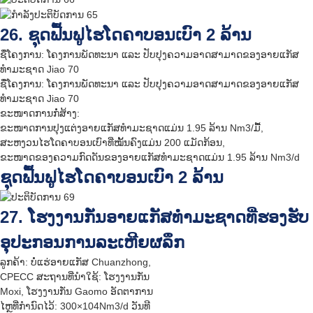
26. ຊຸດຟື້ນຟູໄຮໂດຄາບອນເບົາ 2 ລ້ານ
ຊື່ໂຄງການ: ໂຄງການພັດທະນາ ແລະ ປັບປຸງຄວາມອາດສາມາດຂອງອາຍແກັສ
ທຳມະຊາດ Jiao 70
ຊື່ໂຄງການ: ໂຄງການພັດທະນາ ແລະ ປັບປຸງຄວາມອາດສາມາດຂອງອາຍແກັສ
ທຳມະຊາດ Jiao 70
ຂະໜາດການກໍ່ສ້າງ:
ຂະໜາດການປຸງແຕ່ງອາຍແກັສທຳມະຊາດແມ່ນ 1.95 ລ້ານ Nm3/ມື້,
ສະຫງວນໄຮໂດຄາບອນເບົາທີ່ໝັ້ນຄົງແມ່ນ 200 ແມັດກ້ອນ,
ຂະໜາດຂອງຄວາມກົດດັນຂອງອາຍແກັສທຳມະຊາດແມ່ນ 1.95 ລ້ານ Nm3/d
ຊຸດຟື້ນຟູໄຮໂດຄາບອນເບົາ 2 ລ້ານ
27. ໂຮງງານກັ່ນອາຍແກັສທຳມະຊາດທີ່ຮອງຮັບ
ອຸປະກອນການລະເຫີຍຜລຶກ
ລູກຄ້າ: ບໍ່ແຮ່ອາຍແກັສ Chuanzhong,
CPECC ສະຖານທີ່ນຳໃຊ້: ໂຮງງານກັ່ນ
Moxi, ໂຮງງານກັ່ນ Gaomo ອັດຕາການ
ໄຫຼທີ່ກຳນົດໄວ້: 300×104Nm3/d ວັນທີ