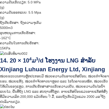
ຄວາມດັນເຮັດວຽກ: 5.0 MPa
(g)
ຄວາມດັນອອກແບບ: 5.5 Mpa
(g)
ຖັງເກັບຮັກສາ: ຖັງຄວາມຈຸເຕັມ
5000m3
ອຸນຫະພູມການເກັບຮັກສາ:
-162°C
ຄວາມດັນໃນການເກັບຮັກສາ:
15KPa
4
3
14. 20 × 10
ມ
/d ໂຮງງານ LNG ສຳລັບ
Xinjiang Luhuan Energy Ltd, Xinjiang
ໜ່ວຍຂະບວນການຫຼັກປະກອບມີ ໜ່ວຍຄວາມດັນອາຍແກັສປ້ອນ, ໜ່ວຍກຳຈັດຄາ
ບອນ, ໜ່ວຍແຫ້ງ, ໜ່ວຍກຳຈັດທາດບາຫຼອດ ແລະ ໄຮໂດຄາບອນໜັກ, ໜ່ວຍເຮັດ
ໃຫ້ເປັນຂອງແຫຼວ, ການເກັບຮັກສາສານເຮັດຄວາມເຢັນ, ໜ່ວຍຄວາມດັນໄອນ້ຳ
ແບບໄວ, ພື້ນທີ່ຖັງ LNG ແລະ ສະຖານທີ່ໂຫຼດ. ອາຍແກັສປ້ອນແມ່ນອາຍແກັສທໍ່ສົ່ງ
3
3
ທີ່ມີຄວາມເລິກ 200,000 ແມັດກ້ອນ.
/ ມື້, ແລະຖັງເກັບມ້ຽນແມ່ນ 2000 ມລ
ຖັງ
ປະລິມານດຽວ.