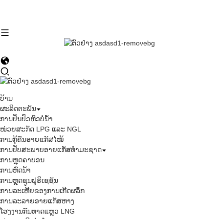
ບ້ານ
ຜະລິດຕະພັນ
ການປິ່ນປົວຫົວບໍ່ນ້ຳ
ໜ່ວຍສະກັດ LPG ແລະ NGL
ການກູ້ຄືນອາຍແກັສໄໝ້
ການປັບສະພາບອາຍແກັສທຳມະຊາດ
ການຫຼຸດຄາບອນ
ການຫົດນ້ຳ
ການຫຼຸດຊູນຟູຣິເຊຊັນ
ການລະເຫີຍຂອງການເກີດຜລຶກ
ການລະລາຍອາຍແກັສຫາງ
ໂຮງງານກັ່ນທາດແຫຼວ LNG