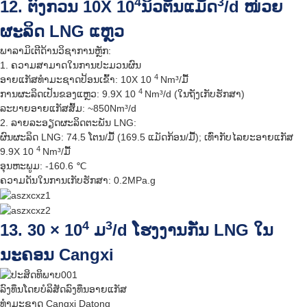
4
3
12. ຕົງກວນ 10X 10
ນິວຕັນແມັດ
/d ໜ່ວຍ
ຜະລິດ LNG ແຫຼວ
ພາລາມິເຕີດ້ານວິຊາການຫຼັກ:
1. ຄວາມສາມາດໃນການປະມວນຜົນ
4
ອາຍແກັສທຳມະຊາດປ້ອນເຂົ້າ: 10X 10
Nm³/ມື້
4
ການຜະລິດເປັນຂອງແຫຼວ: 9.9X 10
Nm³/d (ໃນຖັງເກັບຮັກສາ)
ລະບາຍອາຍແກັສສົ້ມ: ~850Nm³/d
2. ລາຍລະອຽດຜະລິດຕະພັນ LNG:
ຜົນຜະລິດ LNG: 74.5 ໂຕນ/ມື້ (169.5 ແມັດກ້ອນ/ມື້); ເທົ່າກັບໄລຍະອາຍແກັສ
4
9.9X 10
Nm³/ມື້
ອຸນຫະພູມ: -160.6 ℃
ຄວາມດັນໃນການເກັບຮັກສາ: 0.2MPa.g
4
3
13. 30 × 10
ມ
/d ໂຮງງານກັ່ນ LNG ໃນ
ນະຄອນ Cangxi
ລົງທຶນໂດຍບໍລິສັດລົງທຶນອາຍແກັສ
ທຳມະຊາດ Cangxi Datong