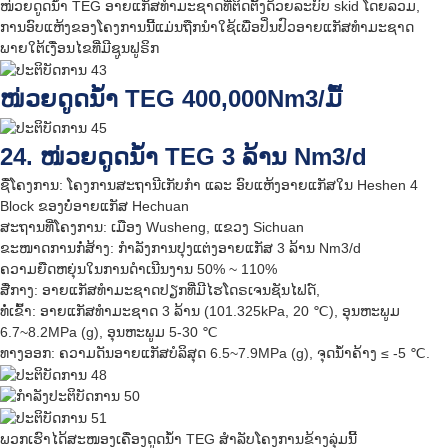
ໜ່ວຍດູດນ້ຳ TEG ອາຍແກັສທຳມະຊາດທີ່ຕິດຕັ້ງດ້ວຍລະບົບ skid ໂດຍລວມ,
ການອົບແຫ້ງຂອງໂຄງການນີ້ແມ່ນຖືກນໍາໃຊ້ເພື່ອປິ່ນປົວອາຍແກັສທໍາມະຊາດ
ພາຍໃຕ້ເງື່ອນໄຂທີ່ມີຊູນຟູຣິກ
ໜ່ວຍດູດນ້ຳ TEG 400,000Nm3/ມື້
24. ໜ່ວຍດູດນ້ຳ TEG 3 ລ້ານ Nm3/d
ຊື່ໂຄງການ: ໂຄງການສະຖານີເກັບກຳ ແລະ ອົບແຫ້ງອາຍແກັສໃນ Heshen 4
Block ຂອງບໍ່ອາຍແກັສ Hechuan
ສະຖານທີ່ໂຄງການ: ເມືອງ Wusheng, ແຂວງ Sichuan
ຂະໜາດການກໍ່ສ້າງ: ກຳລັງການປຸງແຕ່ງອາຍແກັສ 3 ລ້ານ Nm3/d
ຄວາມຍືດຫຍຸ່ນໃນການດໍາເນີນງານ 50% ~ 110%
ສື່ກາງ: ອາຍແກັສທຳມະຊາດປຽກທີ່ມີໄຮໂດຣເຈນຊັນໄຟດ໌,
ທໍ່ເຂົ້າ: ອາຍແກັສທຳມະຊາດ 3 ລ້ານ (101.325kPa, 20 ℃), ອຸນຫະພູມ
6.7~8.2MPa (g), ອຸນຫະພູມ 5-30 ℃
ທາງອອກ: ຄວາມດັນອາຍແກັສບໍລິສຸດ 6.5~7.9MPa (g), ຈຸດນ້ຳຄ້າງ ≤ -5 ℃.
ພວກເຮົາໄດ້ສະໜອງເຄື່ອງດູດນ້ຳ TEG ສຳລັບໂຄງການຂ້າງລຸ່ມນີ້