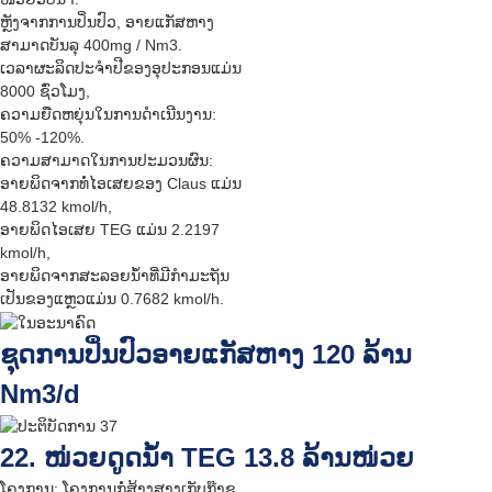
ຫຼັງຈາກການປິ່ນປົວ, ອາຍແກັສຫາງ
ສາມາດບັນລຸ 400mg / Nm3.
ເວລາຜະລິດປະຈໍາປີຂອງອຸປະກອນແມ່ນ
8000 ຊົ່ວໂມງ,
ຄວາມຍືດຫຍຸ່ນໃນການດໍາເນີນງານ:
50% -120%.
ຄວາມສາມາດໃນການປະມວນຜົນ:
ອາຍພິດຈາກທໍ່ໄອເສຍຂອງ Claus ແມ່ນ
48.8132 kmol/h,
ອາຍພິດໄອເສຍ TEG ແມ່ນ 2.2197
kmol/h,
ອາຍພິດຈາກສະລອຍນ້ຳທີ່ມີກຳມະຖັນ
ເປັນຂອງແຫຼວແມ່ນ 0.7682 kmol/h.
ຊຸດການປິ່ນປົວອາຍແກັສຫາງ 120 ລ້ານ
Nm3/d
22. ໜ່ວຍດູດນ້ຳ TEG 13.8 ລ້ານໜ່ວຍ
ໂຄງການ: ໂຄງການກໍ່ສ້າງສາງເກັບກ໊າຊ