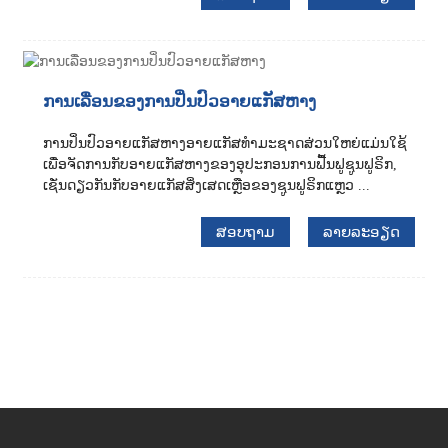
ການເລື່ອນຂອງການປິ່ນປົວອາຍແກັສຫາງ
ການປິ່ນປົວອາຍແກັສຫາງອາຍແກັສທຳມະຊາດສ່ວນໃຫຍ່ແມ່ນໃຊ້
ເພື່ອຈັດການກັບອາຍແກັສຫາງຂອງອຸປະກອນການຟື້ນຟູຊູນຟູຣິກ,
ເຊັ່ນດຽວກັນກັບອາຍແກັສສິ່ງເສດເຫຼືອຂອງຊູນຟູຣິກແຫຼວ ...
ສອບຖາມ
ລາຍລະອຽດ