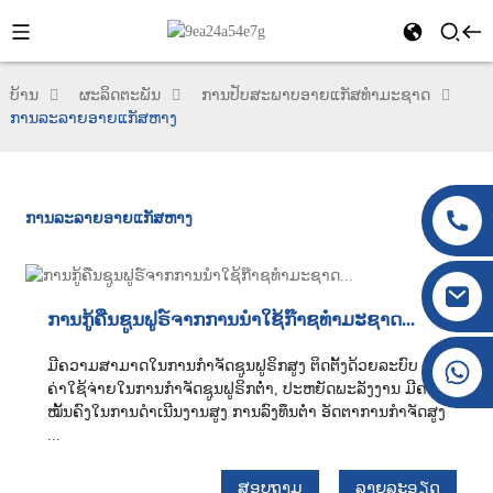
ບ້ານ
ຜະລິດຕະພັນ
ການປັບສະພາບອາຍແກັສທຳມະຊາດ
ການລະລາຍອາຍແກັສຫາງ
ການລະລາຍອາຍແກັສຫາງ
ການກູ້ຄືນຊູນຟູຣ໌ຈາກການນຳໃຊ້ກ໊າຊທຳມະຊາດ...
+86 177 8117 4421
ມີຄວາມສາມາດໃນການກຳຈັດຊູນຟູຣິກສູງ ຕິດຕັ້ງດ້ວຍລະບົບ Skid
ຄ່າໃຊ້ຈ່າຍໃນການກຳຈັດຊູນຟູຣິກຕໍ່າ, ປະຫຍັດພະລັງງານ ມີຄວາມ
+86 138 8076 0589
ໝັ້ນຄົງໃນການດຳເນີນງານສູງ ການລົງທຶນຕໍ່າ ອັດຕາການກຳຈັດສູງ
...
ສອບຖາມ
ລາຍລະອຽດ