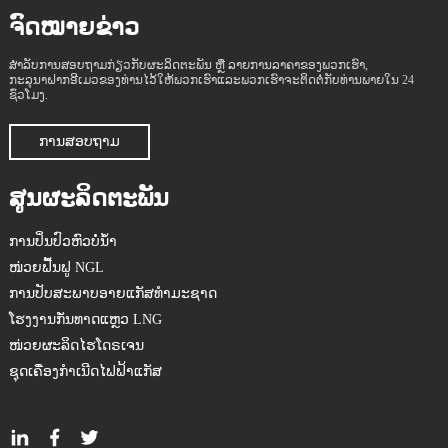
ຈົດໝາຍຂ່າວ
ສຳລັບການສອບຖາມກ່ຽວກັບຜະລິດຕະພັນ ຫຼື ລາຍການລາຄາຂອງພວກເຮົາ,
ກະລຸນາຝາກອີເມວຂອງທ່ານໄວ້ໃຫ້ພວກເຮົາແລະພວກເຮົາຈະຕິດຕໍ່ກັບທ່ານພາຍໃນ 24
ຊົ່ວໂມງ.
ການສອບຖາມ
ສູນຜະລິດຕະພັນ
ການປິ່ນປົວຫົວບໍ່ນ້ຳ
ໜ່ວຍຟື້ນຟູ NGL
ການປັບສະພາບອາຍແກັສທຳມະຊາດ
ໂຮງງານກັ່ນທາດແຫຼວ LNG
ໜ່ວຍຜະລິດໄຮໂດຣເຈນ
ຊຸດເຄື່ອງກຳເນີດໄຟຟ້າແກັສ