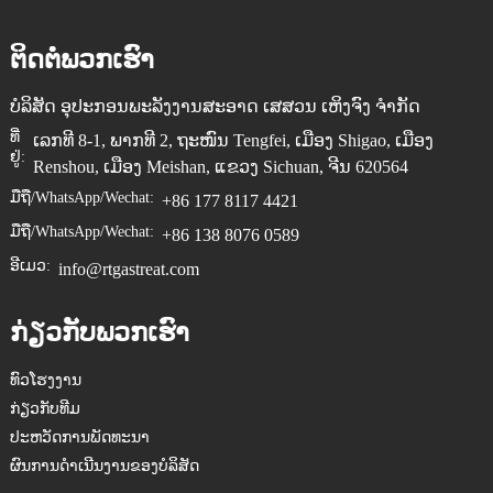
ຕິດຕໍ່ພວກເຮົາ
ບໍລິສັດ ອຸປະກອນພະລັງງານສະອາດ ເສສວນ ເຫິງຈົງ ຈຳກັດ
ທີ່
ເລກທີ 8-1, ພາກທີ 2, ຖະໜົນ Tengfei, ເມືອງ Shigao, ເມືອງ
ຢູ່:
Renshou, ເມືອງ Meishan, ແຂວງ Sichuan, ຈີນ 620564
ມືຖື/WhatsApp/Wechat:
+86 177 8117 4421
ມືຖື/WhatsApp/Wechat:
+86 138 8076 0589
ອີເມວ:
info@rtgastreat.com
ກ່ຽວກັບພວກເຮົາ
ທົວໂຮງງານ
ກ່ຽວກັບທີມ
ປະຫວັດການພັດທະນາ
ຜົນການດຳເນີນງານຂອງບໍລິສັດ