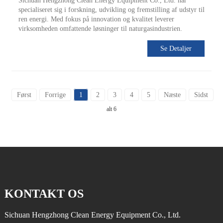
Sichuan Hengzhong Clean Energy Equipment Co., Ltd. har
specialiseret sig i forskning, udvikling og fremstilling af udstyr til
ren energi. Med fokus på innovation og kvalitet leverer
virksomheden omfattende løsninger til naturgasindustrien.
Se Detaljer
Først
Forrige
1
2
3
4
5
Næste
Sidst
I
alt 6
KONTAKT OS
Sichuan Hengzhong Clean Energy Equipment Co., Ltd.