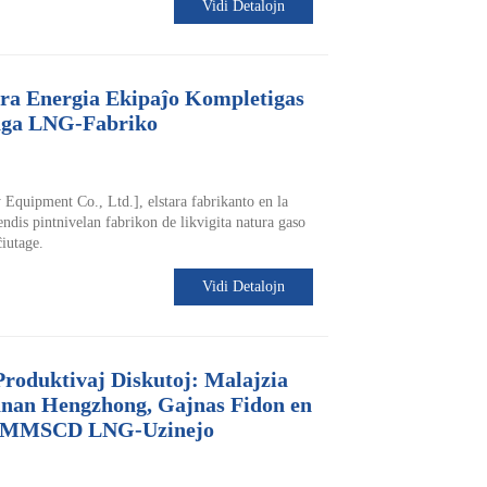
Vidi Detalojn
ra Energia Ekipaĵo Kompletigas
aga LNG-Fabriko
quipment Co., Ltd.], elstara fabrikanto en la
sendis pintnivelan fabrikon de likvigita natura gaso
iutage.
Vidi Detalojn
roduktivaj Diskutoj: Malajzia
uanan Hengzhong, Gajnas Fidon en
 5MMSCD LNG-Uzinejo