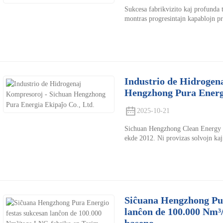
Sukcesa fabrikvizito kaj profunda t
montras progresintajn kapablojn pr
Industrio de Hidrogen
Hengzhong Pura Energi
2025-10-21
Sichuan Hengzhong Clean Energy Eq
ekde 2012. Ni provizas solvojn kaj 
Siĉuana Hengzhong Pur
lanĉon de 100.000 Nm³