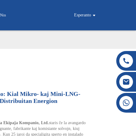
 Nin
Esperanto
to: Kial Mikro- kaj Mini-LNG-
Distribuitan Energion
+86 177 8117 4421
+86 138 8076 0589
a Ekipaĵa Kompanio, Ltd.
staris ĉe la avangardo
ante, fabrikante kaj komisiante solvojn, kiuj
. Kun 25 jaroj da specialigita sperto en instalado