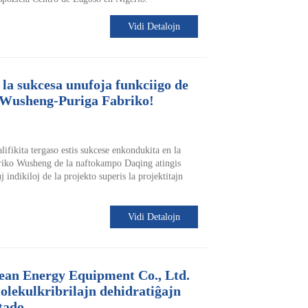
Vidi Detalojn
la sukcesa unufoja funkciigo de
 Wusheng-Puriga Fabriko!
ifikita tergaso estis sukcese enkondukita en la
briko Wusheng de la naftokampo Daqing atingis
indikiloj de la projekto superis la projektitajn
Vidi Detalojn
ean Energy Equipment Co., Ltd.
olekulkribrilajn dehidratiĝajn
ktado