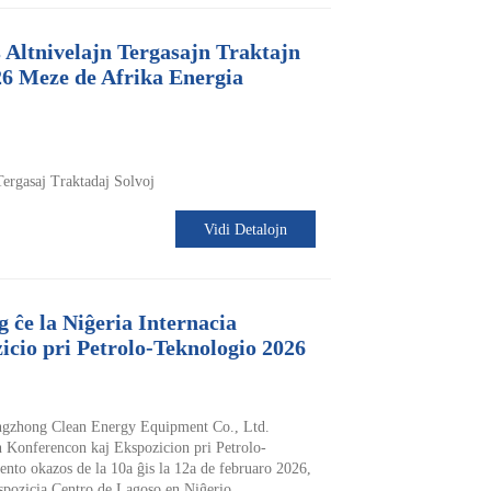
Altnivelajn Tergasajn Traktajn
6 Meze de Afrika Energia
ergasaj Traktadaj Solvoj
Vidi Detalojn
g ĉe la Niĝeria Internacia
cio pri Petrolo-Teknologio 2026
ngzhong Clean Energy Equipment Co., Ltd.
n Konferencon kaj Ekspozicion pri Petrolo-
ento okazos de la 10a ĝis la 12a de februaro 2026,
spozicia Centro de Lagoso en Niĝerio.