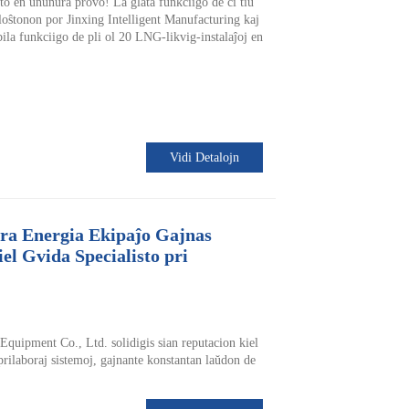
o en ununura provo! La glata funkciigo de ĉi tiu
loŝtonon por Jinxing Intelligent Manufacturing kaj
la funkciigo de pli ol 20 LNG-likvig-instalaĵoj en
Vidi Detalojn
ra Energia Ekipaĵo Gajnas
l Gvida Specialisto pri
uipment Co., Ltd. solidigis sian reputacion kiel
prilaboraj sistemoj, gajnante konstantan laŭdon de