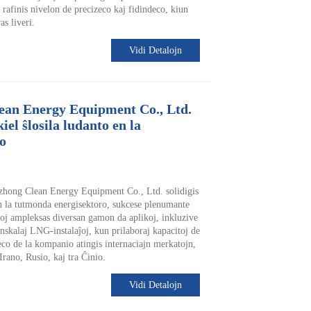
rafinis nivelon de precizeco kaj fidindeco, kiun
as liveri.
Vidi Detalojn
ean Energy Equipment Co., Ltd.
kiel ŝlosila ludanto en la
o
zhong Clean Energy Equipment Co., Ltd. solidigis
 en la tutmonda energisektoro, sukcese plenumante
oj ampleksas diversan gamon da aplikoj, inkluzive
kalaj LNG-instalaĵoj, kun prilaboraj kapacitoj de
 de la kompanio atingis internaciajn merkatojn,
 Irano, Rusio, kaj tra Ĉinio.
Vidi Detalojn