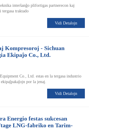
eknika interŝanĝo plifortigas partnerecon kaj
i tergasa traktado
Vidi Detalojn
aj Kompresoroj - Sichuan
a Ekipaĵo Co., Ltd.
uipment Co., Ltd. estas en la tergasa industrio
ekipaĵpakaĵojn por la jenaj.
Vidi Detalojn
a Energio festas sukcesan
/tage LNG-fabriko en Tarim-