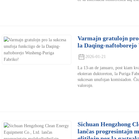
Varmajn gratulojn pro 
la Daqing-naftoborejo
2026-01-21
La 13-an de januaro, post kiam kval
eksteran duktoreton, la Puriga Fa
sukcesan unufojan komisiadon. Ĉiuj 
valorojn.
Sichuan Hengzhong Cl
lanĉas progresintajn m
glitilojn por la gastra