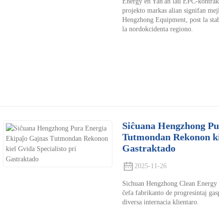
Energy en Yan'an laŭ EPC-kontrakt
projekto markas alian signifan mej
Hengzhong Equipment, post la stabi
la nordokcidenta regiono.
Siĉuana Hengzhong Pu
Tutmondan Rekonon kie
Gastraktado
2025-11-26
Sichuan Hengzhong Clean Energy Eq
ĉefa fabrikanto de progresintaj gas
diversa internacia klientaro.