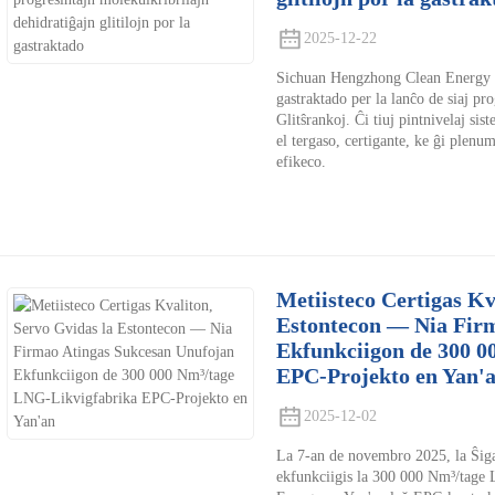
2025-12-22
Sichuan Hengzhong Clean Energy 
gastraktado per la lanĉo de siaj pr
Glitŝrankoj. Ĉi tiuj pintnivelaj si
el tergaso, certigante, ke ĝi plenum
efikeco.
Metiisteco Certigas Kv
Estontecon — Nia Fir
Ekfunkciigon de 300 0
EPC-Projekto en Yan'
2025-12-02
La 7-an de novembro 2025, la Ŝiga
ekfunkciigis la 300 000 Nm³/tage