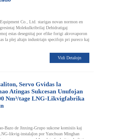
Equipment Co., Ltd. starigas novan normon en
ogresintaj Molekulkribrilaj Dehidratigaj
stemoj estas desegnitaj por efike forigi akvovaporon
as la plej altajn industriajn specifojn pri pureco kaj
Vidi Detalojn
aliton, Servo Gvidas la
mao Atingas Sukcesan Unufojan
00 Nm³/tage LNG-Likvigfabrika
an
o-Bazo de Jinxing-Grupo sukcese komisiis kaj
 LNG-likvig-instalaĵon por Yanchuan Minghan