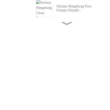
Siĉuana Hengzhong Pura
Energia Ekipaĵo...
Kiam Karbono Portas
Prezetikedon: La K...
Gasdolĉiga Glitado Fariĝas la
Silenta...
Kial Mikro-LNG-Fabrikoj
Estas la Sekva...
Maksimumigante Valoron en
Traktado de Natura Gaso...