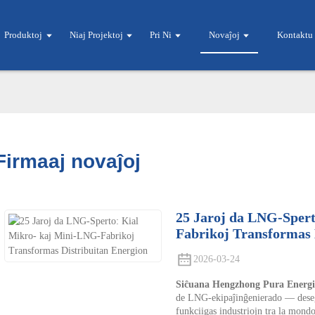
Produktoj
Niaj Projektoj
Pri Ni
Novaĵoj
Kontaktu
Firmaaj novaĵoj
25 Jaroj da LNG-Sper
Fabrikoj Transformas 
2026-03-24
Siĉuana Hengzhong Pura Energi
de LNG-ekipaĵinĝenierado — desegn
funkciigas industriojn tra la mondo