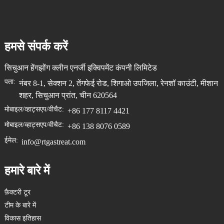
हमसे संपर्क करें
सिचुआन हेंगझोंग क्लीन एनर्जी इक्विपमेंट कंपनी लिमिटेड
पता:
नंबर 8-1, सेक्शन 2, तेंगफेई रोड, शिगाओ उपजिला, रेनशॉ काउंटी, मीशान
शहर, सिचुआन प्रांत, चीन 620564
मोबाइल/व्हाट्सएप/वीचैट:
+86 177 8117 4421
मोबाइल/व्हाट्सएप/वीचैट:
+86 138 8076 0589
ईमेल:
info@rtgastreat.com
हमारे बारे में
फ़ैक्टरी टूर
टीम के बारे में
विकास इतिहास