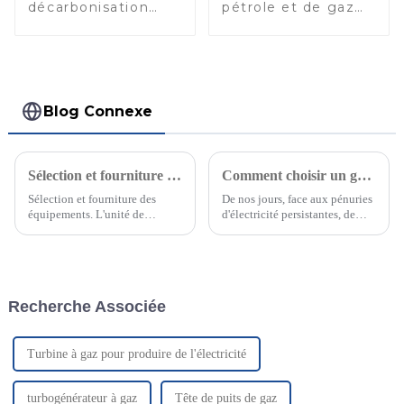
décarbonisation
pétrole et de gaz
PSA pour la
pour le traitement
purification du gaz
des têtes de puits
naturel
Blog Connexe
Sélection et fourniture d'équipements pour l'usine de GNL （1）
Comment choisir un groupe électrogène au gaz naturel ou un groupe électrogène à gaz ？
Sélection et fourniture des
De nos jours, face aux pénuries
équipements. L'unité de
d'électricité persistantes, de
liquéfaction est un ensemble
nombreuses entreprises
complet d'équipements. Une
choisissent des générateurs au
fois l'ensemble complet
gaz naturel comme source
installé, son fonctionnement
d'énergie de secours, car elles
stable et efficace doit être
ignorent ce système. En fait,
Recherche Associée
assuré. Le principe de
votre situation…
fonctionnement de
l'équipement…
Turbine à gaz pour produire de l'électricité
turbogénérateur à gaz
Tête de puits de gaz