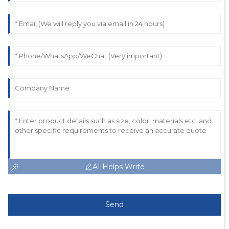
AI Helps Write
Send