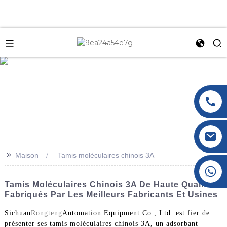
e
>>
Maison
Tamis moléculaires chinois 3A
+86 177 8117 4421
+86 138 8076 0589
Tamis Moléculaires Chinois 3A De Haute Qualité,
Fabriqués Par Les Meilleurs Fabricants Et Usines
Sichuan
Rongteng
Automation Equipment Co., Ltd. est fier de
présenter ses tamis moléculaires chinois 3A, un adsorbant